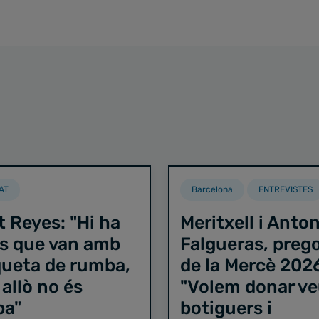
AT
Barcelona
ENTREVISTES
t Reyes: "Hi ha
Meritxell i Anton
s que van amb
Falgueras, preg
iqueta de rumba,
de la Mercè 202
 allò no és
"Volem donar ve
ba"
botiguers i