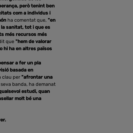
perança, però tenint ben
citats com a individus i
món
ha comentat que,
"en
a sanitat, tot i que es
olts més recursos més
dit que
"hem de valorar
 hi ha en altres països
pensar a fer un pla
visió basada en
a clau per
"afrontar una
la seva banda, ha demanat
 qualsevol estudi, quan
sellar molt bé una
er.