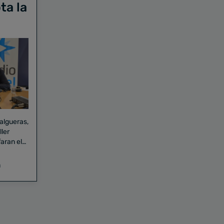
ta la
Falgueras,
aran el
a