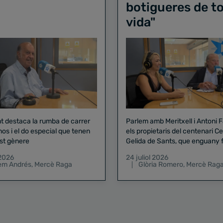
botigueres de to
vida"
nt destaca la rumba de carrer
Parlem amb Meritxell i Antoni 
nos i el do especial que tenen
els propietaris del centenari Celler
st gènere
Gelida de Sants, que enguany f
pregó de la Mercè
 2026
24 juliol 2026
lem Andrés
,
Mercè Raga
Glòria Romero
,
Mercè Rag