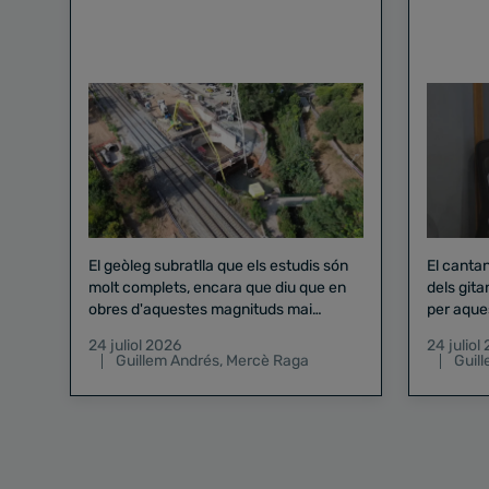
El geòleg subratlla que els estudis són
El canta
molt complets, encara que diu que en
dels gita
obres d'aquestes magnituds mai
per aque
existeix el risc zero
24 juliol 2026
24 juliol
Guillem Andrés
,
Mercè Raga
Guil