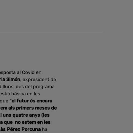
esposta al Covid en
ria Simón
, expresident de
dilluns, des del programa
üestió bàsica en les
 que
"el futur és encara
em als primers mesos de
i uns quatre anys (les
la que no estem en les
às Pérez Porcuna
ha