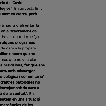
ria del Covid
logies"
. En aquesta línia,
 molt en alerta, però
na haurà d'afrontar la
 en el tractament de
s, ha assegurat que
"ja
e alguns programes
ó de cara a la propera
illor, encara que no
dmès que no veu clar
s previsions, fet que ens
 dura, amb missatges
sicològica i comunitària"
.
d'altres patologies no
lantejament de cara a
 de la sanitat"
. En
 estem en una situació
 emergències de les