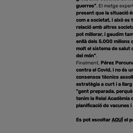
guerres"
. El metge exper
present que la situació és
com a societat, i això es 
relació amb altres societa
pot millorar, i gaudim t
enllà dels 5.000 milions 
molt el sistema de salut 
del món"
.
Finalment,
Pérez Porcun
contra el Covid, i no és 
consensos tècnics assoli
estratègia a curt i a lla
"gent preparada, perquè n
tenim la Reial Acadèmia 
planificació de vacunes i
Es pot escoltar
AQUÍ
el 