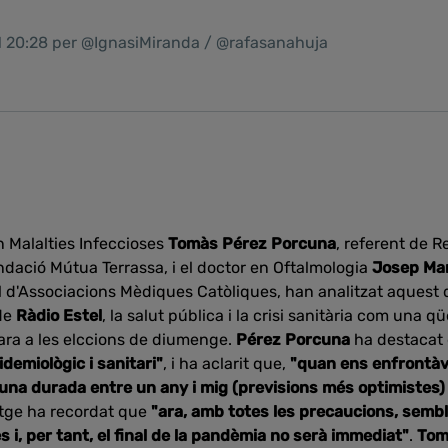
1 20:28 per @IgnasiMiranda / @rafasanahuja
n Malalties Infeccioses
Tomàs Pérez Porcuna
, referent de R
ndació Mútua Terrassa, i el doctor en Oftalmologia
Josep Ma
l d'Associacions Mèdiques Catòliques, han analitzat aquest 
de
Ràdio Estel
, la salut pública i la crisi sanitària com una q
ara a les elccions de diumenge.
Pérez Porcuna
ha destacat
idemiològic i sanitari"
, i ha aclarit que,
"quan ens enfrontàv
una durada entre un any i mig (previsions més optimistes) 
etge ha recordat que
"ara, amb totes les precaucions, semb
 i, per tant, el final de la pandèmia no serà immediat"
.
Tom