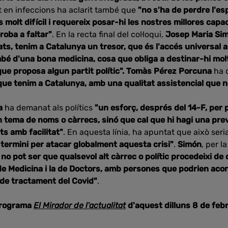
t en infeccions ha aclarit també que
"no s'ha de perdre l'es
 molt difícil i requereix posar-hi les nostres millores capa
troba a faltar"
. En la recta final del col·loqui,
Josep Maria Si
ts, tenim a Catalunya un tresor, que és l'accés universal a l
ambé d'una bona medicina, cosa que obliga a destinar-hi m
que proposa algun partit polític".
Tomàs Pérez Porcuna
ha 
que tenim a Catalunya, amb una qualitat assistencial que no
a
ha demanat als polítics
"un esforç, després del 14-F, per 
un tema de noms o càrrecs, sinó que cal que hi hagi una pre
ts amb facilitat"
. En aquesta línia, ha apuntat que això seri
rg termini per atacar globalment aquesta crisi"
.
Simón
, per 
o pot ser que qualsevol alt càrrec o polític procedeixi de
de Medicina i la de Doctors, amb persones que podrien acon
 de tractament del Covid"
.
programa
El Mirador de l'actualitat
d'aquest dilluns 8 de febr