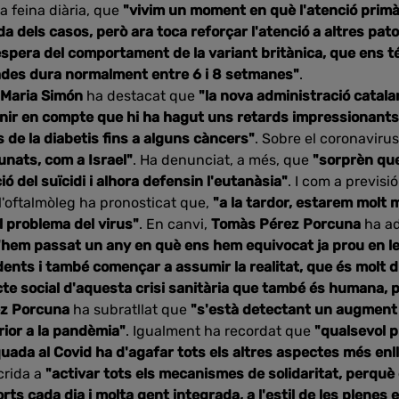
va feina diària, que
"vivim un moment en què l'atenció primà
 dels casos, però ara toca reforçar l'atenció a altres pato
spera del comportament de la variant britànica, que ens té
ades dura normalment entre 6 i 8 setmanes"
.
 Maria Simón
ha destacat que
"la nova administració catala
nir en compte que hi ha hagut uns retards impressionants
 de la diabetis fins a alguns càncers"
. Sobre el coronaviru
unats, com a Israel"
. Ha denunciat, a més, que
"sorprèn qu
ió del suïcidi i alhora defensin l'eutanàsia"
. I com a previsi
l'oftalmòleg ha pronosticat que,
"a la tardor, estarem molt m
l problema del virus"
. En canvi,
Tomàs Pérez Porcuna
ha a
"hem passat un any en què ens hem equivocat ja prou en le
udents i també començar a assumir la realitat, que és molt
te social d'aquesta crisi sanitària que també és humana, p
ez Porcuna
ha subratllat que
"s'està detectant un augment 
rior a la pandèmia"
. Igualment ha recordat que
"qualsevol p
ada al Covid ha d'agafar tots els altres aspectes més enllà
crida a
"activar tots els mecanismes de solidaritat, perquè
s cada dia i molta gent integrada, a l'estil de les plenes