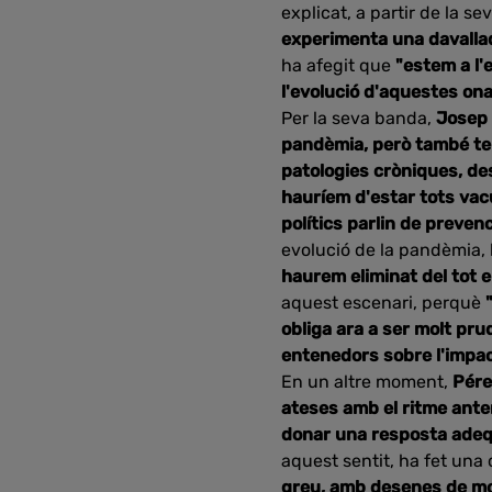
explicat, a partir de la se
experimenta una davallada
ha afegit que
"estem a l'e
l'evolució d'aquestes on
Per la seva banda,
Josep
pandèmia, però també te
patologies cròniques, des
hauríem d'estar tots vac
polítics parlin de prevenc
evolució de la pandèmia, 
haurem eliminat del tot e
aquest escenari, perquè
obliga ara a ser molt pr
entenedors sobre l'impac
En un altre moment,
Pér
ateses amb el ritme ante
donar una resposta adequ
aquest sentit, ha fet una 
greu, amb desenes de mort