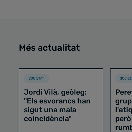
Més actualitat
SOCIETAT
SOCIET
Jordi Vilà, geòleg:
Pere
"Els esvorancs han
grup
sigut una mala
l'et
coincidència"
però
rum