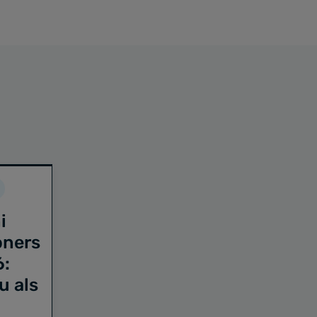
i
oners
6:
u als