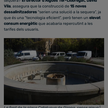
sequera?
El director d'Aigües Ter-Llobregat, David
Vila
, assegura que la construcció de
15 noves
dessalinitzadores
"serien una solució a la sequera", ja
que és una "tecnologia eficient", però tenen un
elevat
consum energètic
que acabaria repercutint a les
tarifes dels usuaris.
La font de la plaça Catalunya de Girona, sense aigua
|