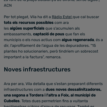
ACN
Per tot plegat, Vila ha dit a
Ràdio Estel
que cal buscar
tots els recursos possibles
com ara
les
aigües superficials
que s'acumulen als
embassaments,
captació de pous
que fan els
municipis o els nous actius com
aigua regenerada
, és a
dir, l'aprofitament de l'aigua de les depuradores. "15
plantes ho solucionarien, però tindríem un sobrecost
important a la factura", remarca.
Noves infraestructures
Ara per ara, Vila detalla que s'estan preparant diferents
infraestructures com a
dues noves dessalinitzadores,
una segona a Tordera i l'altra a Foix, al municipi de
Cubelles
. Totes dues permetrien fins a vuitanta
hectòmetres cúbics d'aigua de recursos. També es