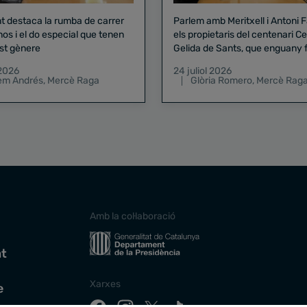
nt destaca la rumba de carrer
Parlem amb Meritxell i Antoni 
nos i el do especial que tenen
els propietaris del centenari Celler
st gènere
Gelida de Sants, que enguany f
pregó de la Mercè
 2026
24 juliol 2026
lem Andrés
,
Mercè Raga
Glòria Romero
,
Mercè Rag
Amb la col·laboració
at
Xarxes
e