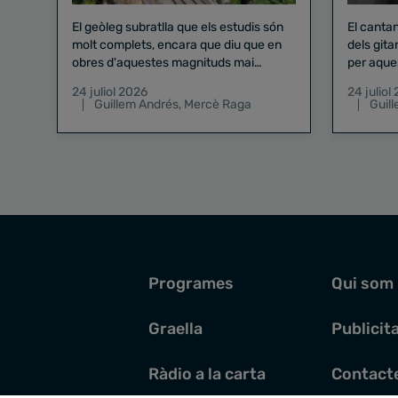
El geòleg subratlla que els estudis són
El canta
molt complets, encara que diu que en
dels gita
obres d'aquestes magnituds mai
per aque
existeix el risc zero
24 juliol 2026
24 juliol
Guillem Andrés
,
Mercè Raga
Guil
Programes
Qui som
Graella
Publicit
Ràdio a la carta
Contact