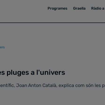
Programes
Graella
Ràdio a 
vers
es pluges a l'univers
ientífic, Joan Anton Català, explica com són les p