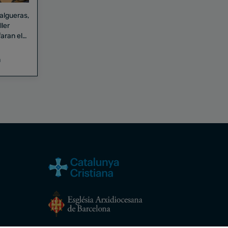
Falgueras,
aran el
a