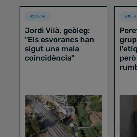
SOCIETAT
SOCIET
Jordi Vilà, geòleg:
Pere
"Els esvorancs han
grup
sigut una mala
l'et
coincidència"
però
rum