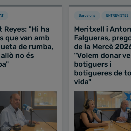
AT
Barcelona
ENTREVISTES
t Reyes: "Hi ha
Meritxell i Anton
s que van amb
Falgueras, preg
iqueta de rumba,
de la Mercè 202
 allò no és
"Volem donar ve
ba"
botiguers i
botigueres de to
vida"