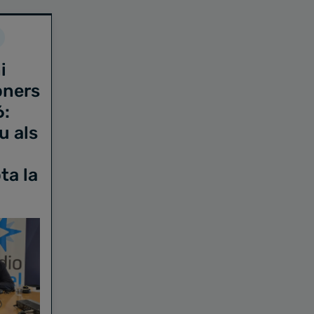
i
oners
6:
u als
ta la