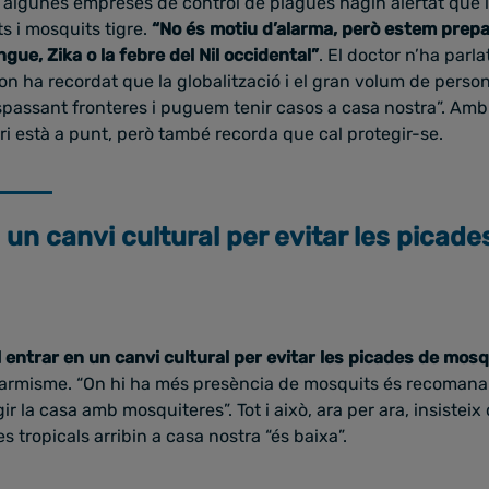
 algunes empreses de control de plagues hagin alertat que 
s i mosquits tigre.
“No és motiu d’alarma, però estem prepa
ue, Zika o la febre del Nil occidental”
. El doctor n’ha parl
 on ha recordat que la globalització i el gran volum de perso
passant fronteres i puguem tenir casos a casa nostra”. Amb 
ri està a punt, però també recorda que cal protegir-se.
 un canvi cultural per evitar les picade
 entrar en un canvi cultural per evitar les picades de mosq
armisme. “On hi ha més presència de mosquits és recomanable
ir la casa amb mosquiteres”. Tot i això, ara per ara, insisteix 
 tropicals arribin a casa nostra “és baixa”.