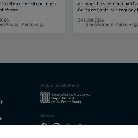
nos i el do especial que tenen
els propietaris del centenari Celler
st gènere
Gelida de Sants, que enguany f
pregó de la Mercè
 2026
24 juliol 2026
lem Andrés
,
Mercè Raga
Glòria Romero
,
Mercè Rag
Amb la col·laboració
at
Xarxes
e