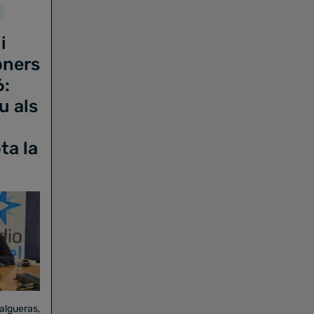
i
oners
6:
u als
ta la
Falgueras,