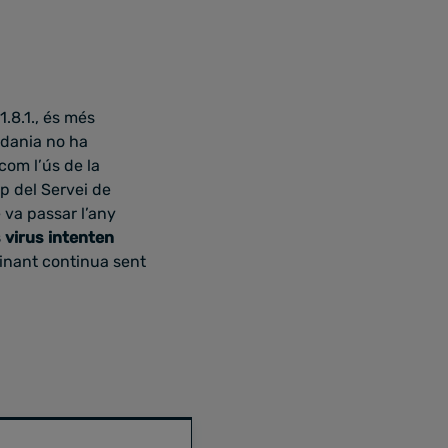
1.8.1., és més
adania no ha
com l’ús de la
p del Servei de
 va passar l’any
s virus intenten
minant continua sent