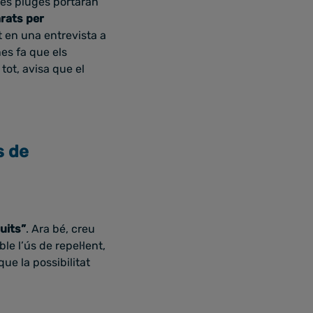
les pluges portaran
rats per
at en una entrevista a
nes fa que els
tot, avisa que el
s de
uits”
. Ara bé, creu
 l’ús de repel·lent,
que la possibilitat