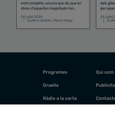
molt complets, encara que diu que en
dels gita
obres d'aquestes magnituds mai
per aque
existeix el risc zero
24 juliol 2026
24 juliol
Guillem Andrés
,
Mercè Raga
Guil
Programes
Qui som
Graella
Publicit
Ràdio a la carta
Contact
Pòdcasts
Santoral