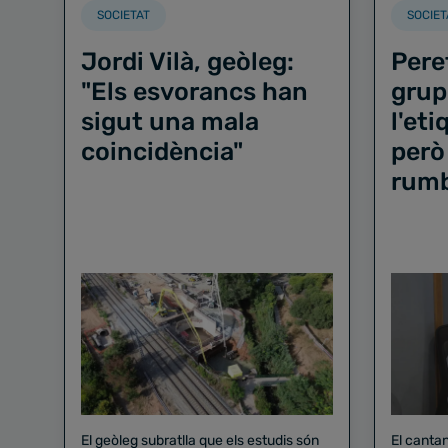
SOCIETAT
SOCIET
Jordi Vilà, geòleg:
Pere
"Els esvorancs han
grup
sigut una mala
l'et
coincidència"
però
rum
El geòleg subratlla que els estudis són
El canta