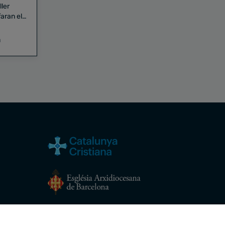
aran el
a
Avís legal