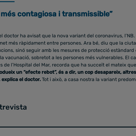
 més contagiosa i transmissible”
l doctor ha avisat que la nova variant del coronavirus, l’NB. 
smet més ràpidament entre persones. Ara bé, diu que la ciut
cions, sinó seguir amb les mesures de protecció estàndard 
la vacunació, sobretot a les persones més vulnerables. El ca
es de l’Hospital del Mar, recorda que ha succeït el mateix que
odueix un “efecte rebot”, és a dir, un cop desapareix, altre
explica el doctor.
Tot i això, a casa nostra la variant predo
trevista