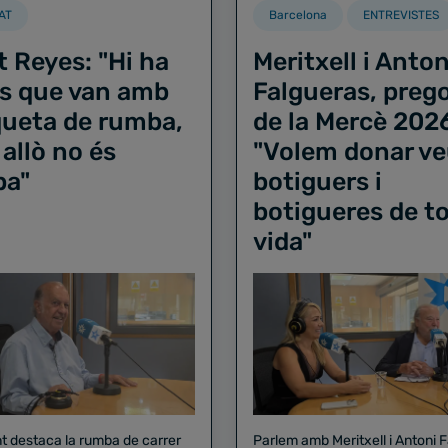
AT
Barcelona
ENTREVISTES
t Reyes: "Hi ha
Meritxell i Anton
s que van amb
Falgueras, preg
iqueta de rumba,
de la Mercè 202
 allò no és
"Volem donar ve
ba"
botiguers i
botigueres de to
vida"
nt destaca la rumba de carrer
Parlem amb Meritxell i Antoni 