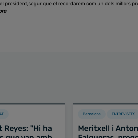
l president,segur que el recordarem com un dels millors pre
ora
AT
Barcelona
ENTREVISTES
t Reyes: "Hi ha
Meritxell i Anton
s que van amb
Falgueras, preg