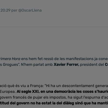
1 20:29 per @OscarLlena
rimera Hora
ens hem fet ressò de les manifestacions ja con
les Grogues". N'hem parlat amb
Xavier Ferrer,
president del
C
tuació què és viu a França: "Hi ha un descontentament genera
ó Europea.
Al segle XXI, en una democràcia les coses s'hauri
govern francés de pujar els impostos, ha sigut l'espurna d'a
titud del govern no ha estat la del diàleg sinó que ha manti