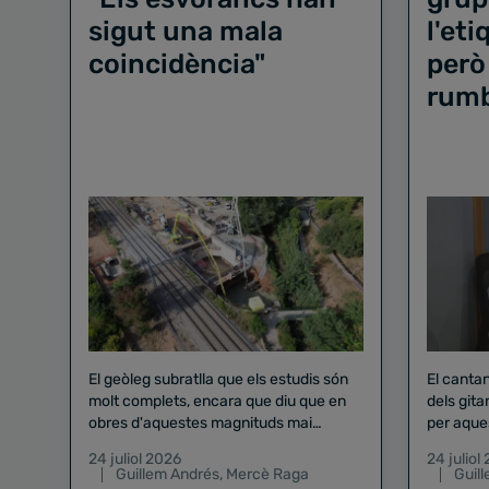
sigut una mala
l'et
coincidència"
però
rum
El geòleg subratlla que els estudis són
El canta
molt complets, encara que diu que en
dels gita
obres d'aquestes magnituds mai
per aque
existeix el risc zero
24 juliol 2026
24 juliol
Guillem Andrés
,
Mercè Raga
Guil