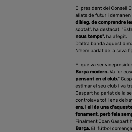
El president del Consell
aliats de futur i demanen
diàleg, de comprendre les 
sobtat", ha destacat. "E
nous temps",
ha afegit.
D'altra banda aquest dima
N'hem parlat de la seva 
El que va ser vicepresiden
Barça modern.
Va fer cos
pensant en el club."
Gasp
estimar el seu club i va tre
Gaspart ha parlat de la s
controlava tot i ens deix
era, i ell és una d'aquest
fonament, però feia semp
Finalment Joan Gaspart h
Barça.
El fútbol començava