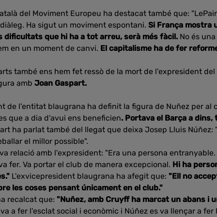
 Català del Moviment Europeu ha destacat també que: "LePai
 diàleg. Ha sigut un moviment espontani.
Si França mostra 
dificultats que hi ha a tot arreu, serà més fàcil.
No és una
stem en un moment de canvi.
El capitalisme ha de fer reform
rts també ens hem fet ressò de la mort de l'expresident del
figura amb
Joan Gaspart.
t de l'entitat blaugrana ha definit la figura de Nuñez per al 
es que a dia d'avui ens beneficien
. Portava el Barça a dins, 
art ha parlat també del llegat que deixa Josep Lluis Núñez:
ballar el millor possible".
eva relació amb l'expresident: "Era una persona entranyable
ava fer. Va portar el club de manera excepcional.
Hi ha pers
es."
L'exvicepresident blaugrana ha afegit que:
"Ell no accep
re les coses pensant únicament en el club."
a recalcat que:
"Nuñez, amb Cruyff ha marcat un abans i un
 a fer l'esclat social i econòmic i Núñez es va llençar a fer