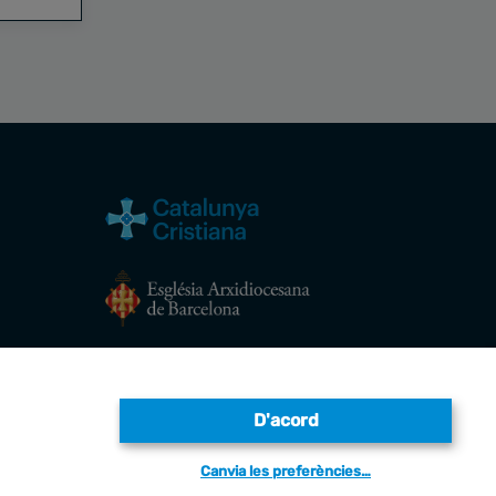
Avís legal
D'acord
Canvia les preferències…