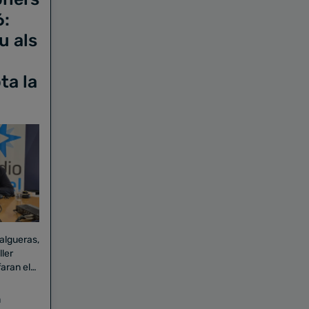
6:
u als
ta la
Falgueras,
aran el
a