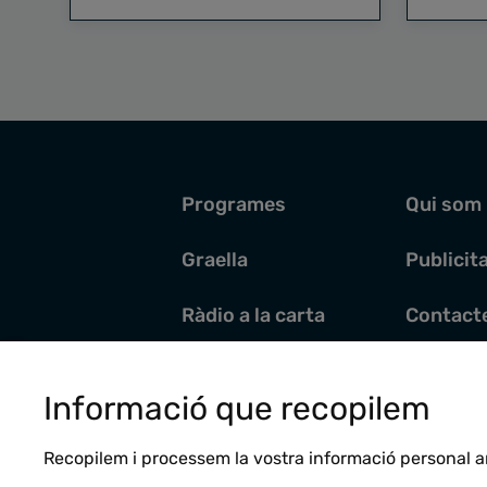
Programes
Qui som
Graella
Publicit
Ràdio a la carta
Contact
Pòdcasts
Santoral
Informació que recopilem
Actualitat
Recopilem i processem la vostra informació personal a