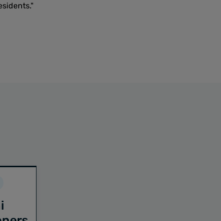
sidents."
i
oners