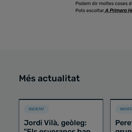
Podem dir moltes coses de
Pots escoltar
A Primera H
Més actualitat
SOCIETAT
SOCIET
Jordi Vilà, geòleg:
Pere
"Els esvorancs han
grup