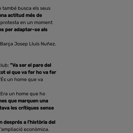
n també busca els seus
una actitud més de
 protesta en un moment
es per adaptar-se als
 Barça Josep Lluís Nuñez.
club:
"Va ser el pare del
tot el que va fer ho va fer
 "És un home que va
. Era un home que ho
ones que marquen una
tava les crítiques sense
 després a l'història del
 l'ampliació econòmica.