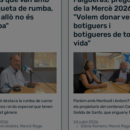
iqueta de rumba,
de la Mercè 202
 allò no és
"Volem donar ve
ba"
botiguers i
botigueres de to
vida"
nt destaca la rumba de carrer
Parlem amb Meritxell i Antoni 
nos i el do especial que tenen
els propietaris del centenari Celler
st gènere
Gelida de Sants, que enguany f
pregó de la Mercè
 2026
24 juliol 2026
lem Andrés
,
Mercè Raga
Glòria Romero
,
Mercè Rag