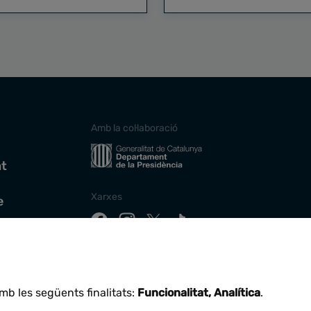
Amb la col·laboració
at
Xarxes
e
Descarrega la nostra app
mb les següents finalitats:
Funcionalitat, Analítica
.