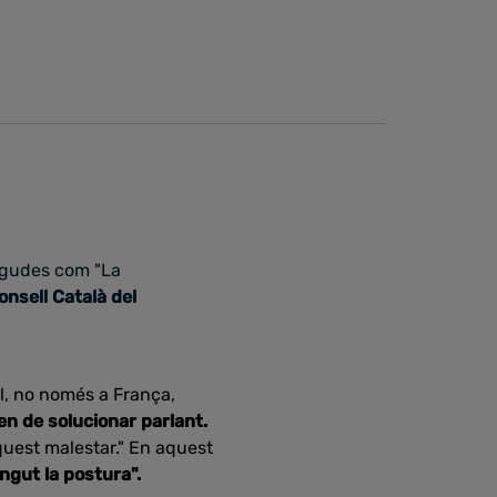
egudes com "La
onsell Català del
l, no només a França,
en de solucionar parlant.
quest malestar." En aquest
ngut la postura".