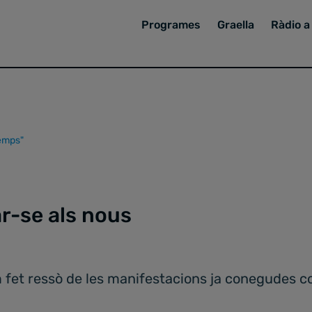
Programes
Graella
Ràdio a 
temps"
ar-se als nous
fet ressò de les manifestacions ja conegudes co