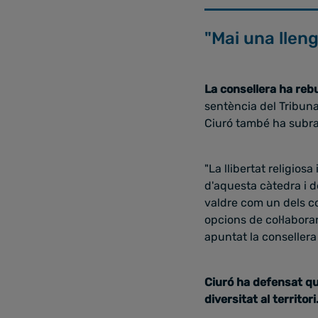
"Mai una llen
La consellera ha reb
sentència del Tribuna
Ciuró també ha subra
"La llibertat religios
d'aquesta càtedra i de
valdre com un dels co
opcions de col·laborar
apuntat la consellera
Ciuró ha defensat que
diversitat al territori