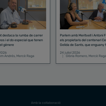
nt destaca la rumba de carrer
Parlem amb Meritxell i Antoni 
nos i el do especial que tenen
els propietaris del centenari Celler
st gènere
Gelida de Sants, que enguany f
pregó de la Mercè
 2026
24 juliol 2026
lem Andrés
,
Mercè Raga
Glòria Romero
,
Mercè Rag
Amb la col·laboració