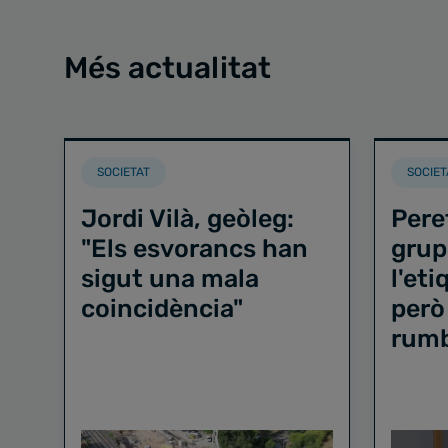
Més actualitat
SOCIETAT
SOCIET
Jordi Vilà, geòleg:
Pere
"Els esvorancs han
grup
sigut una mala
l'et
coincidència"
però
rum