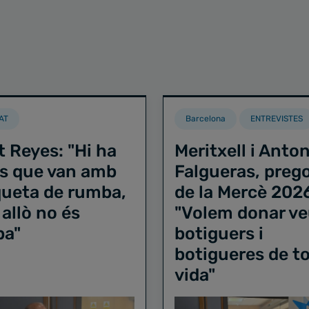
AT
Barcelona
ENTREVISTES
t Reyes: "Hi ha
Meritxell i Anton
s que van amb
Falgueras, preg
iqueta de rumba,
de la Mercè 202
 allò no és
"Volem donar ve
ba"
botiguers i
botigueres de to
vida"