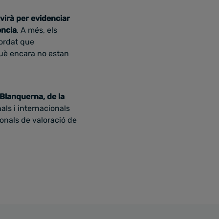
virà per evidenciar
ència
. A més, els
cordat que
uè encara no estan
 Blanquerna, de la
als i internacionals
onals de valoració de