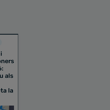
i
oners
6:
u als
ta la