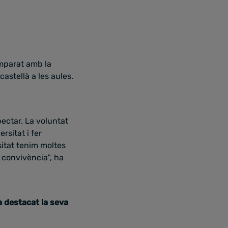
mparat amb la
astellà a les aules.
pectar. La voluntat
rsitat i fer
sitat tenim moltes
a convivència", ha
a destacat la seva