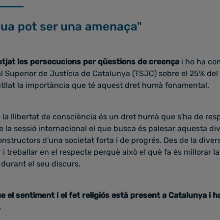
gua pot ser una amenaça"
utjat les persecucions per qüestions de creença
i ho ha co
l Superior de Justícia de Catalunya (TSJC) sobre el 25% del c
tllat la importància que té aquest dret humà fonamental.
a i la llibertat de consciència és un dret humà que s'ha de res
 la sessió internacional el que busca és palesar aquesta dive
nstructors d'una societat forta i de progrés. Des de la diver
 i treballar en el respecte perquè això el què fa és millorar l
 durant el seu discurs.
 el sentiment i el fet religiós està present a Catalunya i h
.