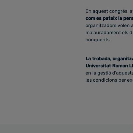
En aquest congrés, av
com es pateix la pers
organitzadors volen a
malauradament els dr
conquerits.
La trobada, organitza
Universitat Ramon Ll
en la gestió d'aquest
les condicions per exer