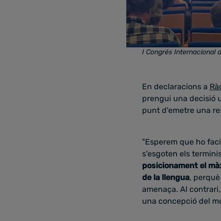
I Congrés Internacional d
En declaracions a
Ràd
prengui una decisió u
punt d'emetre una res
"Esperem que ho faci 
s'esgoten els termin
posicionament el màx
de la llengua
, perquè
amenaça. Al contrari
una concepció del mó