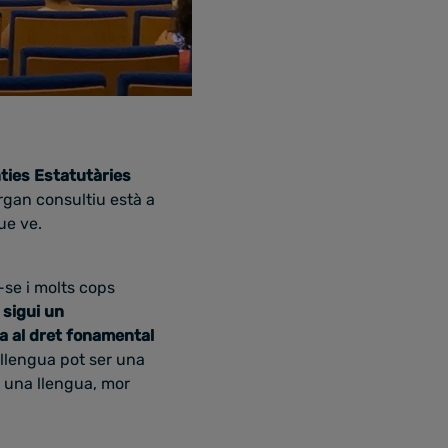
ties Estatutàries
òrgan consultiu està a
ue ve.
-se i molts cops
sigui un
a al dret fonamental
llengua pot ser una
 una llengua, mor