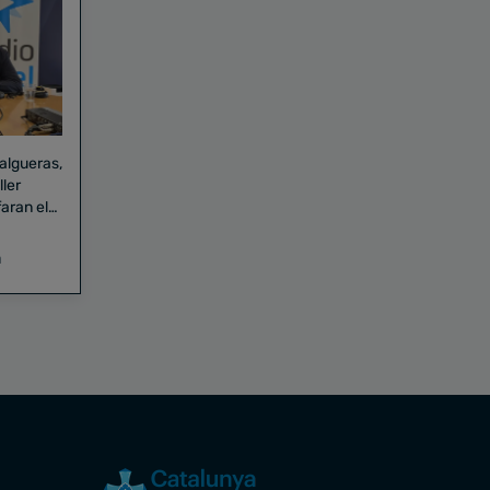
Falgueras,
aran el
a