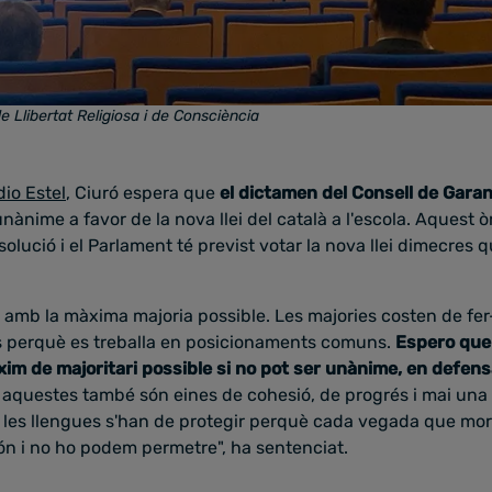
e Llibertat Religiosa i de Consciència
io Estel
, Ciuró espera que
el dictamen del Consell de Garan
nànime a favor de la nova llei del català a l'escola. Aquest 
olució i el Parlament té previst votar la nova llei dimecres q
amb la màxima majoria possible. Les majories costen de fer
is perquè es treballa en posicionaments comuns.
Espero que 
im de majoritari possible si no pot ser unànime, en defens
 aquestes també són eines de cohesió, de progrés i mai una 
, les llengues s'han de protegir perquè cada vegada que mor
n i no ho podem permetre", ha sentenciat.