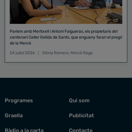
Parlem amb Meritxell i Antoni Falgueras, els propietaris del
centenari Celler Gelida de Sants, que enguany faran el pregó
de la Mercè
24 juliol 2026
Glòria Romero
,
Mercè Raga
Programes
Qui som
Graella
Publicitat
Ràdio a la carta
Contacte