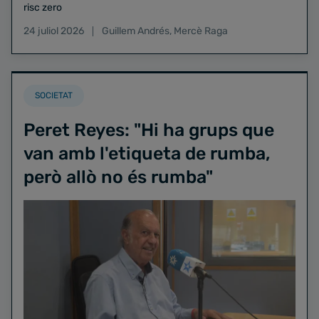
risc zero
24 juliol 2026
Guillem Andrés
,
Mercè Raga
SOCIETAT
Peret Reyes: "Hi ha grups que
van amb l'etiqueta de rumba,
però allò no és rumba"