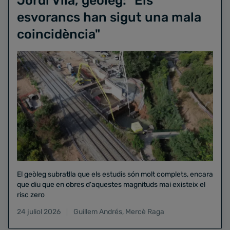
Jordi Vilà, geòleg: "Els
esvorancs han sigut una mala
coincidència"
El geòleg subratlla que els estudis són molt complets, encara
que diu que en obres d'aquestes magnituds mai existeix el
risc zero
24 juliol 2026
Guillem Andrés
,
Mercè Raga