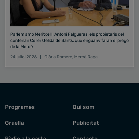
Parlem amb Meritxell i Antoni Falgueras, els propietaris del
centenari Celler Gelida de Sants, que enguany faran el pregó
de la Mercè
24 juliol 2026
Glòria Romero
,
Mercè Raga
Programes
Qui som
Graella
Publicitat
Ràdio a la carta
Contacte