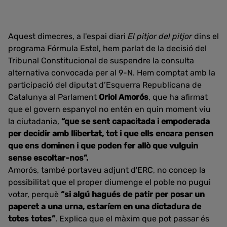
Aquest dimecres, a l'espai diari
El pitjor del pitjor
dins el
programa Fórmula Estel, hem parlat de la decisió del
Tribunal Constitucional de suspendre la consulta
alternativa convocada per al 9-N. Hem comptat amb la
participació del diputat d’Esquerra Republicana de
Catalunya al Parlament
Oriol Amorós
, que ha afirmat
que el govern espanyol no entén en quin moment viu
la ciutadania,
“que se sent capacitada i empoderada
per decidir amb llibertat, tot i que ells encara pensen
que ens dominen i que poden fer allò que vulguin
sense escoltar-nos”.
Amorós, també portaveu adjunt d'ERC, no concep la
possibilitat que el proper diumenge el poble no pugui
votar, perquè
“si algú hagués de patir per posar un
paperet a una urna, estaríem en una dictadura de
totes totes”
. Explica que el màxim que pot passar és