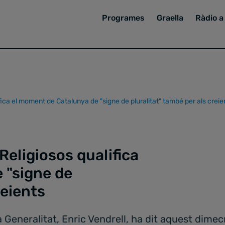
Programes
Graella
Ràdio a 
ifica el moment de Catalunya de "signe de pluralitat" també per als creie
 Religiosos qualifica
 "signe de
reients
la Generalitat, Enric Vendrell, ha dit aquest dime