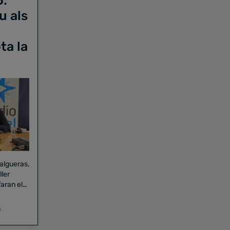
6:
u als
ta la
Falgueras,
aran el
a