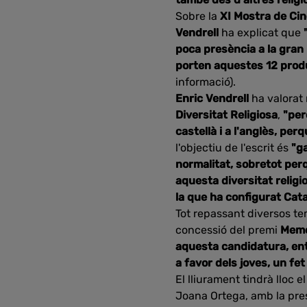
Sobre la
XI Mostra de Cin
Vendrell
ha explicat que
poca presència a la gran p
porten aquestes 12 prod
informació).
Enric Vendrell
ha valorat 
Diversitat Religiosa
,
"per
castellà i a l'anglès, pe
l'objectiu de l'escrit és
"g
normalitat, sobretot perq
aquesta diversitat religi
la que ha configurat Cata
Tot repassant diversos tem
concessió del premi
Memo
aquesta candidatura, entr
a favor dels joves, un fe
El lliurament tindrà lloc 
Joana Ortega, amb la pre