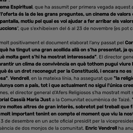
ema Espiritual
, que ha assumit per primera vegada aquest a
"l'oferta és la de les grans preguntes, un cinema de valors 
antalla, motiu pel qual es vol ajudar a fer arribar els valors
uccions
", que s'exhibeixen del 6 al 23 de novembre (es pot 
molt positivament el document elaborat l'any passat pel
Con
què ha tingut una gran acollida allà on s'ha presentat, ja qu
rquè molta gent s'hi ha mostrat interessada"
. El director ge
arantir un clima de convivència en què tothom pugui viure l
uè és un dret reconegut per la Constitució, i encara no es v
osa"
.
Vendrell
, en la mateixa línia, ha assegurat que
"la relig
lunya com a país, tot i que actualment no sigui l'única cre
es, el director general d'Afers Religiosos s'ha mostrat molt s
rial Cassià Maria Just
a la Comunitat ecumènica de Taizé.
e moltes altres de gran interès, sobretot pel treball que f
t molt important tenint en compte el moment que viu la nos
el 3 de desembre en un acte oficial presidit per la vicepreside
sència de dos monjos de la comunitat.
Enric Vendrell
ha anu