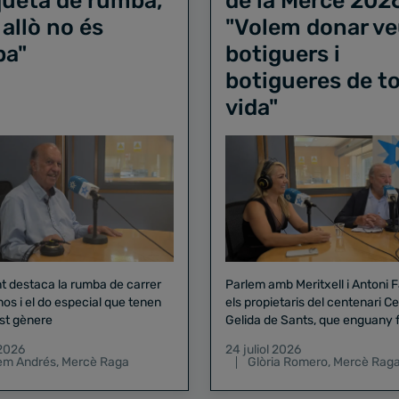
iqueta de rumba,
de la Mercè 202
 allò no és
"Volem donar ve
ba"
botiguers i
botigueres de to
vida"
nt destaca la rumba de carrer
Parlem amb Meritxell i Antoni 
nos i el do especial que tenen
els propietaris del centenari Celler
st gènere
Gelida de Sants, que enguany f
pregó de la Mercè
 2026
24 juliol 2026
lem Andrés
,
Mercè Raga
Glòria Romero
,
Mercè Rag