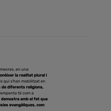
dimecres, en una
nèixer la realitat plural i
ls qui s'han mobilitzat en
 de diferents religions,
l'empenta té com a
es demostra amb el fet que
lésies evangèliques, com