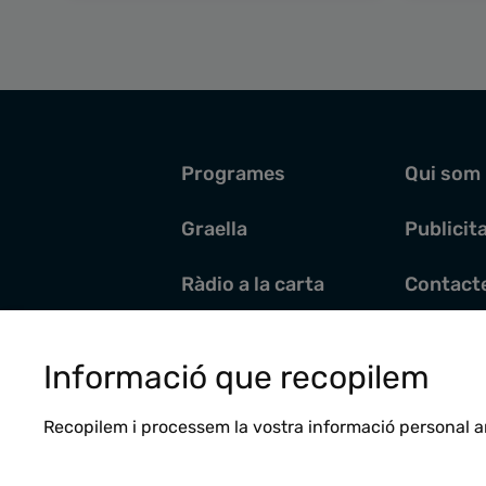
Programes
Qui som
Graella
Publicit
Ràdio a la carta
Contact
Pòdcasts
Santoral
Informació que recopilem
Actualitat
Recopilem i processem la vostra informació personal a