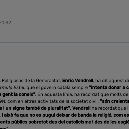
 20:32
s Religiosos de la Generalitat,
Enric Vendrell
, ha dit aquest 
rmula Estel
, que el govern català sempre
"intenta donar a co
a gent la coneix"
. En aquesta línia, ha recordat que molts de
9N, com en altres activitats de la societat civil,
"són creients
 i un signe també de pluralitat"
.
Vendrell
ha recordat que 
 i això fa que no es pugui deixar de banda la religió, com 
ents públics sobretot des del catolicisme i des de les esg
ons"
.