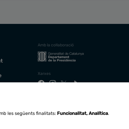
Amb la col·laboració
at
Xarxes
e
Descarrega la nostra app
mb les següents finalitats:
Funcionalitat, Analítica
.