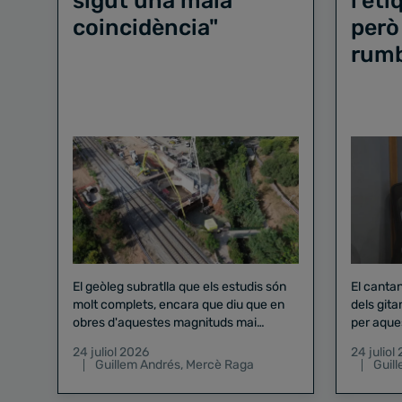
sigut una mala
l'et
coincidència"
però
rum
El geòleg subratlla que els estudis són
El canta
molt complets, encara que diu que en
dels gita
obres d'aquestes magnituds mai
per aque
existeix el risc zero
24 juliol 2026
24 juliol
Guillem Andrés
,
Mercè Raga
Guil