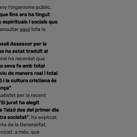
ny l'organisme públic,
que fins ara ha tingut
 espirituals i socials que
consultar
aquí
tota la
sell Assessor per la
e ha estat traduït al
neral ha recordat que
a seva fe amb total
iu de manera real i total
ió i la cultura cristiana és
ença"
.
atisfet per la recent
"El jurat ha elegit
a Taizé des del primer dia
tra societat"
, ha explicat.
nta de la Generalitat,
nciat, a més, que