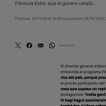
Fórmula Estel, que el govern català…
Publicat: 12/11/2014 10:00 Actualitzat: 13/10/2021
Comparteix
El director general d'Afer
entrevista al programa
Fó
rica del país, perquè poc
el procés participatiu del 
cosa que suposa un repte
protagonista
"molta gent,
hi hagi hagut posicionam
també des d'altres religi