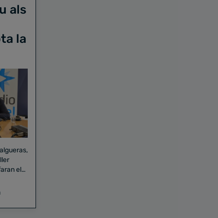
u als
ta la
Falgueras,
aran el
a