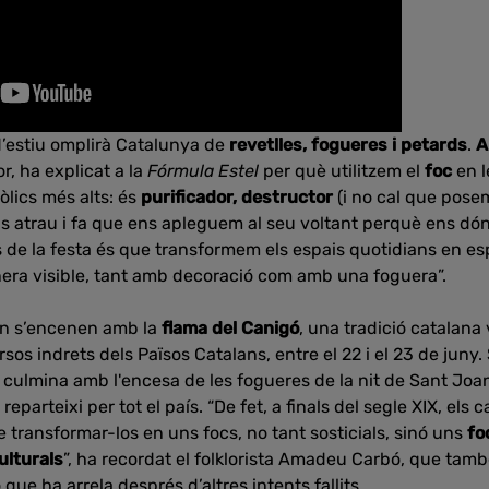
i d’estiu omplirà Catalunya de
revetlles, fogueres i petards
.
A
tor, ha explicat a la
Fórmula Estel
per què utilitzem el
foc
en l
òlics més alts: és
purificador, destructor
(i no cal que pos
ns atrau i fa que ens apleguem al seu voltant perquè ens dó
s de la festa és que transformem els espais quotidians en esp
ra visible, tant amb decoració com amb una foguera”.
an s’encenen amb la
flama del Canigó
, una tradició catalana 
rsos indrets dels Països Catalans, entre el 22 i el 23 de juny.
 i culmina amb l'encesa de les fogueres de la nit de Sant Joa
reparteixi per tot el país. “De fet, a finals del segle XIX, els
 transformar-los en uns focs, no tant sosticials, sinó uns
fo
ulturals
”, ha recordat el folklorista Amadeu Carbó, que tam
que ha arrela després d’altres intents fallits.