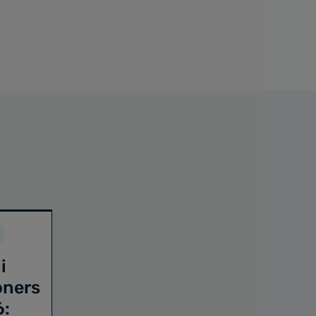
i
oners
6: