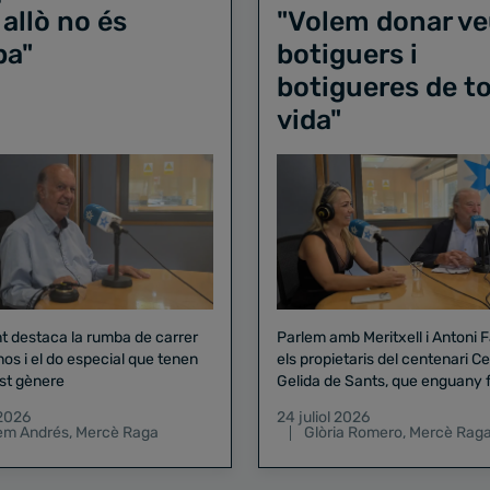
 allò no és
"Volem donar ve
ba"
botiguers i
botigueres de to
vida"
nt destaca la rumba de carrer
Parlem amb Meritxell i Antoni 
nos i el do especial que tenen
els propietaris del centenari Celler
st gènere
Gelida de Sants, que enguany f
pregó de la Mercè
 2026
24 juliol 2026
lem Andrés
,
Mercè Raga
Glòria Romero
,
Mercè Rag