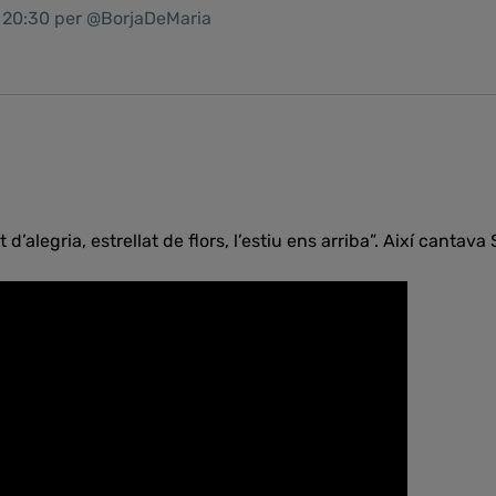
1 20:30 per @BorjaDeMaria
t d’alegria, estrellat de flors, l’estiu ens arriba”. Així cantav