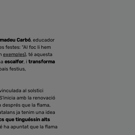
madeu Carbó
, educador
es festes: “Al foc li hem
em
exemples
), té aquesta
na
escalfor
, i
transforma
ais festius,
vinculada al solstici
 S'inicia amb la renovació
n després que la flama,
 catalans ja tenim una idea
cs que tinguéssin alts
bé ha apuntat que la flama