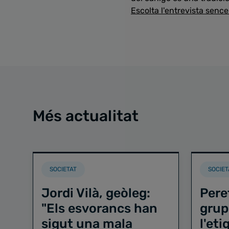
Escolta l'entrevista sence
Més actualitat
SOCIETAT
SOCIET
Jordi Vilà, geòleg:
Pere
"Els esvorancs han
grup
sigut una mala
l'et