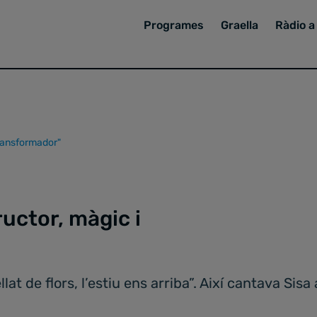
Programes
Graella
Ràdio a 
 transformador"
ructor, màgic i
llat de flors, l’estiu ens arriba”. Així cantava Sis