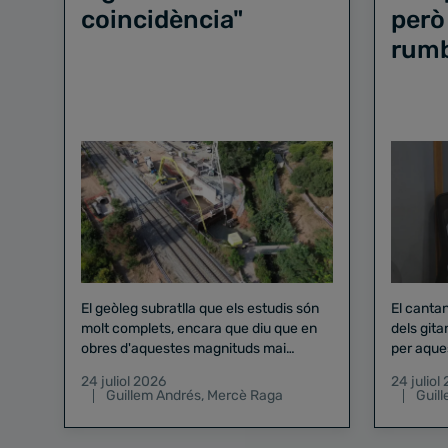
coincidència"
però
rum
El geòleg subratlla que els estudis són
El canta
molt complets, encara que diu que en
dels gita
obres d'aquestes magnituds mai
per aque
existeix el risc zero
24 juliol 2026
24 juliol
Guillem Andrés
,
Mercè Raga
Guil