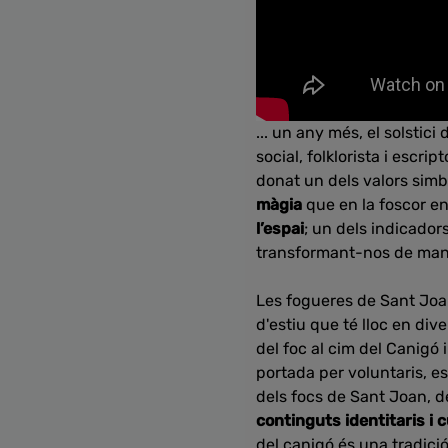
... un any més, el solstic
social, folklorista i escrip
donat un dels valors simb
màgia
que en la foscor e
l’espai
; un dels indicador
transformant-nos de mane
Les fogueres de Sant Jo
d'estiu que té lloc en dive
del foc al cim del Canigó
portada per voluntaris, es 
dels focs de Sant Joan, de
continguts identitaris i c
del canigó és una tradició 