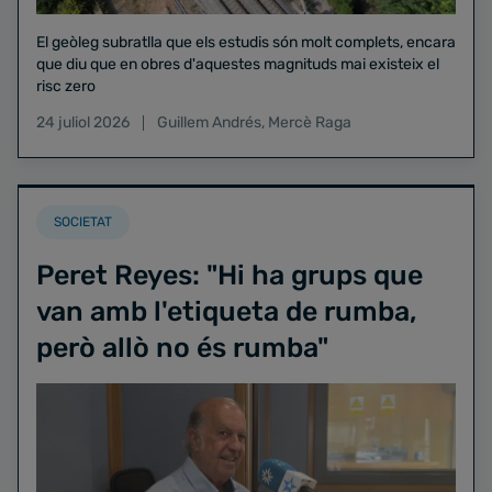
El geòleg subratlla que els estudis són molt complets, encara
que diu que en obres d'aquestes magnituds mai existeix el
risc zero
24 juliol 2026
Guillem Andrés
,
Mercè Raga
SOCIETAT
Peret Reyes: "Hi ha grups que
van amb l'etiqueta de rumba,
però allò no és rumba"