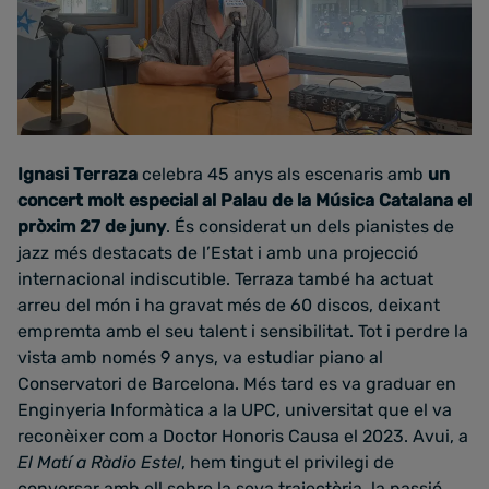
Ignasi Terraza
celebra 45 anys als escenaris amb
un
concert molt especial al Palau de la Música Catalana el
pròxim 27 de juny
. És considerat un dels pianistes de
jazz més destacats de l’Estat i amb una projecció
internacional indiscutible. Terraza també ha actuat
arreu del món i ha gravat més de 60 discos, deixant
empremta amb el seu talent i sensibilitat. Tot i perdre la
vista amb només 9 anys, va estudiar piano al
Conservatori de Barcelona. Més tard es va graduar en
Enginyeria Informàtica a la UPC, universitat que el va
reconèixer com a Doctor Honoris Causa el 2023. Avui, a
El Matí a Ràdio Estel
, hem tingut el privilegi de
conversar amb ell sobre la seva trajectòria, la passió