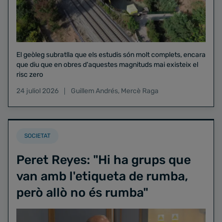
El geòleg subratlla que els estudis són molt complets, encara
que diu que en obres d'aquestes magnituds mai existeix el
risc zero
24 juliol 2026
Guillem Andrés
,
Mercè Raga
SOCIETAT
Peret Reyes: "Hi ha grups que
van amb l'etiqueta de rumba,
però allò no és rumba"