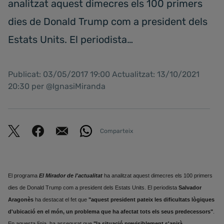
analitzat aquest dimecres els 100 primers
dies de Donald Trump com a president dels
Estats Units. El periodista…
Publicat: 03/05/2017 19:00 Actualitzat: 13/10/2021
20:30 per @IgnasiMiranda
Comparteix
El programa
El Mirador de l'actualitat
ha analitzat aquest dimecres els 100 primers
dies de Donald Trump com a president dels Estats Units. El periodista
Salvador
Aragonès
ha destacat el fet que
"aquest president pateix les dificultats lògiques
d'ubicació en el món, un problema que ha afectat tots els seus predecessors"
.
En aquesta línia, ha assegurat que
"la situació previsiblement s'anirà