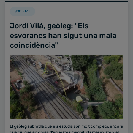
SOCIETAT
Jordi Vilà, geòleg: "Els
esvorancs han sigut una mala
coincidència"
El geòleg subratlla que els estudis són molt complets, encara
que diu que en obres d'aquestes magnituds mai existeix el