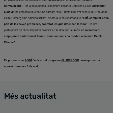
normalitzant"
. Per la seva banda, el membre del grup Catalans Lliures
Alexander
Golovin
ha comentat que no li ha agradat "que Trump hagi tret el país del Tractat de
Lliure Comerç amb Amèrica llatina", alhora que ha recordat que
"està complint bona
part de les seves promeses, sobretot les que defensen la vida"
. Els dos
participants en el col·loqui han coincidit en la idea que
"el món no millorarà ni
empitjorarà amb Donald Trump, com tampoc s'ha produït això amb Barak
Obama"
.
Es pot escoltar
AQUÍ
l'edició del programa
EL MIRADOR
corresponent a
aquest dimecres 3 de maig.
Més actualitat