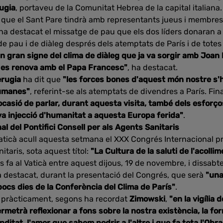
ugia
, portaveu de la Comunitat Hebrea de la capital italiana
que el Sant Pare tindrà amb representants jueus i membres 
a destacat el missatge de pau que els dos líders donaran 
e pau i de diàleg després dels atemptats de París i de totes 
un gran signe del clima de diàleg que ja va sorgir amb Joan
i es renova amb el Papa Francesc"
, ha destacat.
erugia
ha dit que
"les forces bones d'aquest món nostre s
humanes"
, referint-se als atemptats de divendres a París. Fi
n ocasió de parlar, durant aquesta visita, també dels esforç
va injecció d'humanitat a aquesta Europa ferida"
.
 del Pontifici Consell per als Agents Sanitaris
Vaticà acull aquesta setmana el XXX Congrés Internacional p
itaris, sota aquest títol:
"La Cultura de la saluti de l'acollim
es fa al Vaticà entre aquest dijous, 19 de novembre, i dissabt
ha destacat, durant la presentació del Congrés, que serà
"una
ocs dies de la Conferència del Clima de París"
.
pràcticament, segons ha recordat
Zimowski
,
"en la vigília 
ermetrà reflexionar a fons sobre la nostra existència, la for
funditat, l'amor que sabem nodrir a l'altre i que fa tota l'Obr