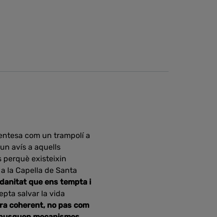
entesa com un trampolí a
 un avís a aquells
s perquè existeixin
 a la Capella de Santa
danitat que ens tempta i
epta salvar la vida
ra coherent, no pas com
 o busquen mecanismes