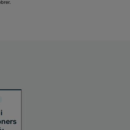
brer.
i
oners