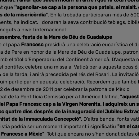
at que
''agenollar-se cap a la persona que pateix, el malalt,
s de la misericòrdia"
. En la trobada participaran més de 60
ents, ha indicat. I donaran la seva contribució teòlegs, biblis
oneguts a nivell internacional.
desembre, festa de la Mare de Déu de Guadalupe
e el papa
Francesc
presidirà una celebració eucarística el 
dra de Pere en honor de la Mare de Déu de Guadalupe, patron
amb el títol d'Emperadriu del Continent Americà. D'aquesta 
pontífex celebra una missa al Vaticà per a aquesta ocasió. L
6 de la tarda, i anirà precedida pel rés del Rosari. La invitació
lguin participar en aquesta celebració. Recordem que també 
 12 de desembre de 2011 per celebrar la patrona de Mèxic.
t de la Pontifícia Comissió per a l’Amèrica Llatina,
"aquesta
 del Papa Francesc cap a la Virgen Morenita, i adquireix un s
loc quatre dies després de la inauguració del Jubileu Extrao
mnitat de la Immaculada Concepció"
. D'altra banda, fonts va
tia podria ser un moment important i significatiu
"en el ca
a Francesc a Mèxic"
. Tot i que encara no s'han donat dates of