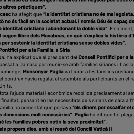
o altres pràctiques"
.
ncesc
ha afegit que
“la identitat cristiana no és mai egoist
xò no és fàcil en la societat actual, i només Déu és capaç d
 identitat cristiana i abandonant la doble vida”
. Finalment,
del segon llibre dels Macabeus, en què s’explica la història d
 per sostenir la identitat cristiana sense dobles vides”
.
ntifici per a la Família, a Síria
da, ha explicat que el president del
Consell Pontifici per a l
passat a Damasc per reunir-se amb famílies sirianes i traslla
 Diumenge,
Monsenyor Paglia
va lliurar a les famílies cristia
 el pontífex havia regalat al setembre als participants en el
Units.
 tota l’ajuda material i econòmica recollida precisament al s
finalitat, pensant en les necessitats dels sirians de cara a l’
a Família ha comentat que portava
“els diners per escalfar el c
ues dimensions molt necessàries”
.
Paglia
ha dit que tot plega
è les famílies pobres notin la seva proximitat"
.
s propers dies, amb el ressò del Concili Vaticà II