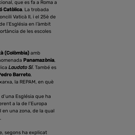
ional, que es fa a Roma a
ó Catòlica
. La trobada
oncili Vaticà II, i el 25è de
e l’Església en l’àmbit
ortància de les escoles
à (Colòmbia)
amb
l’anomenada
Panamazònia
,
lica
Laudato Sí
. També es
Pedro Barreto
,
a xarxa, la REPAM, en què
a d’una Església que ha
rent a la de l’Europa
l en una zona, de la qual
.
e, segons ha explicat