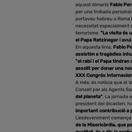
aquest dimarts
Fabio Per
per una trobada personal 
portaveu hebreu a Roma h
necessitat especialment d
terrorisme.
"La visita és 
el Papa Ratzineger i avu
En aquesta línia,
Fabio P
assistim a tragèdies in
"el rabí i el Papa tindra
assolit per donar una no
XXX Congrés Internacional
A més, és notícia que el 
Consell per als Agents San
del planeta"
. La jornada 
president del dicasteri, 
important contribució a p
L'esdeveniment comença 
de la Misericòrdia, que p
qualitat, és a dir, la pro