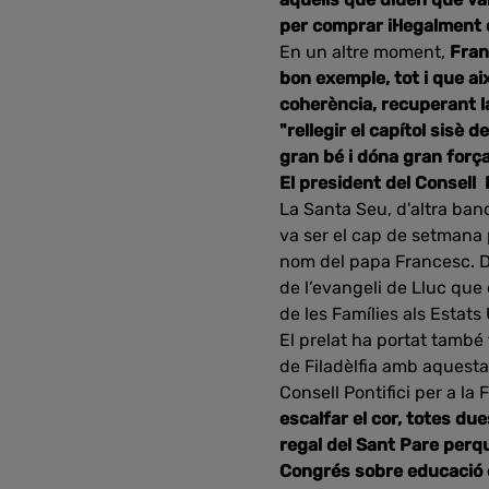
per comprar il·legalment 
En un altre moment,
Fra
bon exemple, tot i que ai
coherència, recuperant la
"rellegir el capítol sisè 
gran bé i dóna gran força
El president del Consell Po
La Santa Seu, d'altra ban
va ser el cap de setmana 
nom del papa Francesc.
de l’evangeli de Lluc que
de les Famílies als Estats 
El prelat ha portat també
de Filadèlfia amb aquesta 
Consell Pontifici per a l
escalfar el cor, totes d
regal del Sant Pare perqu
Congrés sobre educació el