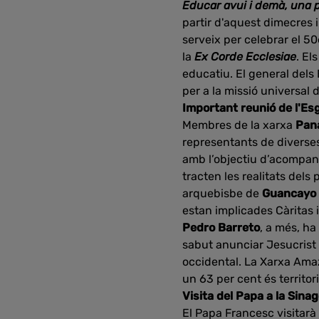
Educar avui i demà, una 
partir d'aquest dimecres i
serveix per celebrar el 50
la
Ex Corde Ecclesiae
. El
educatiu. El general dels
per a la missió universal d
Important reunió de l'Esg
Membres de la xarxa
Pan
representants de diverses
amb l’objectiu d’acompan
tracten les realitats dels
arquebisbe de
Guancayo 
estan implicades Càritas i 
Pedro Barreto
, a més, ha
sabut anunciar Jesucrist 
occidental. La Xarxa Amaz
un 63 per cent és territori
Visita del Papa a la Sina
El Papa Francesc visitarà