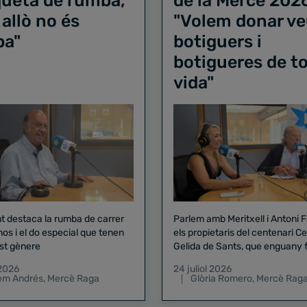
iqueta de rumba,
de la Mercè 202
 allò no és
"Volem donar ve
ba"
botiguers i
botigueres de to
vida"
nt destaca la rumba de carrer
Parlem amb Meritxell i Antoni 
nos i el do especial que tenen
els propietaris del centenari Celler
st gènere
Gelida de Sants, que enguany f
pregó de la Mercè
 2026
24 juliol 2026
lem Andrés
,
Mercè Raga
Glòria Romero
,
Mercè Rag