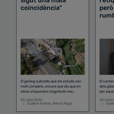
sigut una mala
l'et
coincidència"
però
rum
El geòleg subratlla que els estudis són
El canta
molt complets, encara que diu que en
dels gita
obres d'aquestes magnituds mai
per aque
existeix el risc zero
24 juliol 2026
24 juliol
Guillem Andrés
,
Mercè Raga
Guil