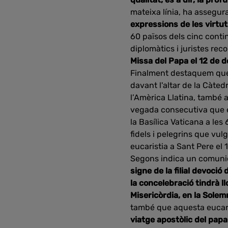
mateixa línia, ha assegur
expressions de les virtut
60 països dels cinc contin
diplomàtics i juristes rec
Missa del Papa el 12 de 
Finalment destaquem qu
davant l'altar de la Càte
l’Amèrica Llatina, també 
vegada consecutiva que el 
la Basílica Vaticana a les 
fidels i pelegrins que vu
eucaristia a Sant Pere el
Segons indica un comunica
signe de la filial devoció
la concelebració tindrà l
Misericòrdia, en la Sole
també que aquesta eucaris
viatge apostòlic del pap