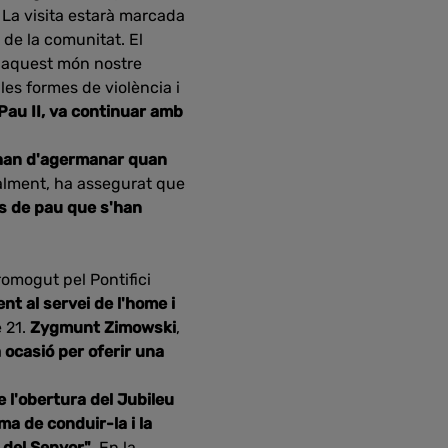
. La visita estarà marcada
de la comunitat. El
a aquest món nostre
les formes de violència i
 Pau II, va continuar amb
'han d'agermanar quan
nalment, ha assegurat que
os de pau que s'han
romogut pel Pontifici
ent al servei de l'home i
e 21.
Zygmunt Zimowski
,
 ocasió per oferir una
de l'obertura del Jubileu
ma de conduir-la i la
a del Senyor"
. En la