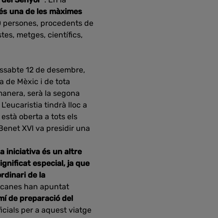
 és
una de les màximes
0 persones, procedents de
tes, metges, científics,
dissabte 12 de desembre,
a de Mèxic i de tota
manera, serà la segona
'eucaristia tindrà lloc a
 està oberta a tots els
Benet XVI va presidir una
 iniciativa és un altre
ignificat especial, ja que
rdinari de la
ticanes han apuntat
mí de preparació del
icials per a aquest viatge