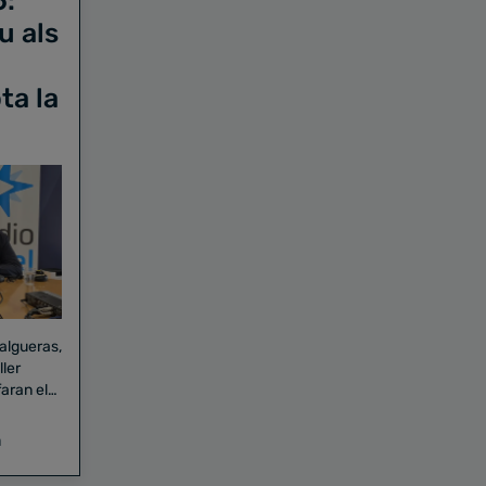
6:
u als
ta la
Falgueras,
aran el
a