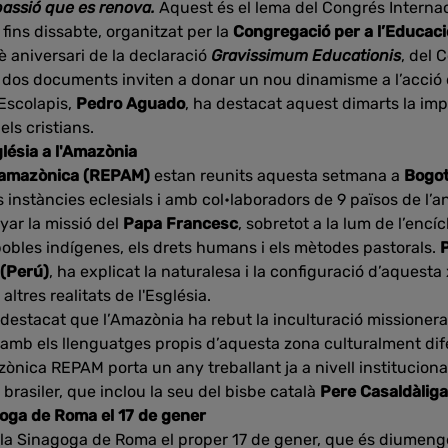
passió que es renova.
Aquest és el lema del Congrés Internac
 fins dissabte, organitzat per la
Congregació per a l’Educaci
è aniversari de la declaració
Gravissimum Educationis
, del C
s dos documents inviten a donar un nou dinamisme a l’acció d
 Escolapis,
Pedro Aguado
, ha destacat aquest dimarts la imp
els cristians.
lésia a l'Amazònia
amazònica (REPAM)
estan reunits aquesta setmana a
Bogot
 instàncies eclesials i amb col•laboradors de 9 països de 
yar la missió del
Papa Francesc
, sobretot a la lum de l’encíc
 pobles indígenes, els drets humans i els mètodes pastorals.
(Perú)
, ha explicat la naturalesa i la configuració d’aquest
altres realitats de l'Església.
 destacat que l’Amazònia ha rebut la inculturació missioner
amb els llenguatges propis d’aquesta zona culturalment dife
ònica REPAM porta un any treballant ja a nivell instituciona
 brasiler, que inclou la seu del bisbe català
Pere Casaldàliga
goga de Roma el 17 de gener
 la Sinagoga de Roma el proper 17 de gener, que és diumeng