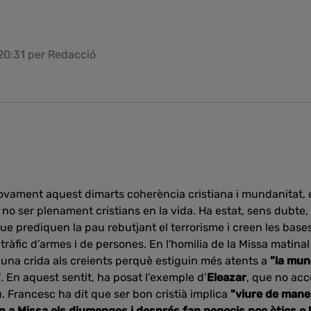
 20:31 per Redacció
ovament aquest dimarts coherència cristiana i mundanitat, 
 al no ser plenament cristians en la vida. Ha estat, sens dubte,
que prediquen la pau rebutjant el terrorisme i creen les base
ràfic d’armes i de persones. En l'homilia de la Missa matinal
t una crida als creients perquè estiguin més atents a
"la mun
"
. En aquest sentit, ha posat l’exemple d’
Eleazar
, que no acc
. Francesc ha dit que ser bon cristià implica
"viure de mane
an a Missa els diumenges i després fan negocis poc ètics