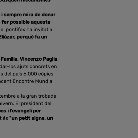
a, i sempre mira de donar
e fer possible aquesta
 el pontífex ha invitat a
’Eliàzar, perquè fa un
a Família, Vincenzo Paglia
,
dar-los ajuts concrets en
nes del país 6.000 còpies
 recent Encontre Mundial
etembre a la gran trobada
hivern. El president del
os i l’evangeli per
t és
"un petit signe, un