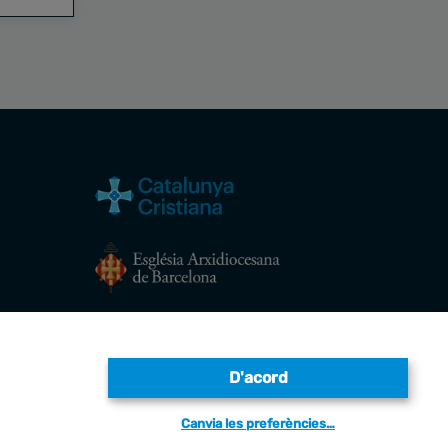
Avís legal
D'acord
Canvia les preferències…