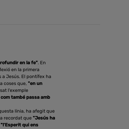
ofundir en la fe"
. En
lexió en la primera
s a Jesús. El pontífex ha
ha coses que,
"en un
sat l'exemple
us, com també passa amb
questa línia, ha afegit que
ha recordat que
"Jesús ha
t
"l'Esperit qui ens