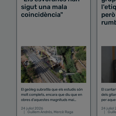
sigut una mala
l'et
coincidència"
però
rum
El geòleg subratlla que els estudis són
El canta
molt complets, encara que diu que en
dels gita
obres d'aquestes magnituds mai
per aque
existeix el risc zero
24 juliol 2026
24 juliol
Guillem Andrés
,
Mercè Raga
Guil