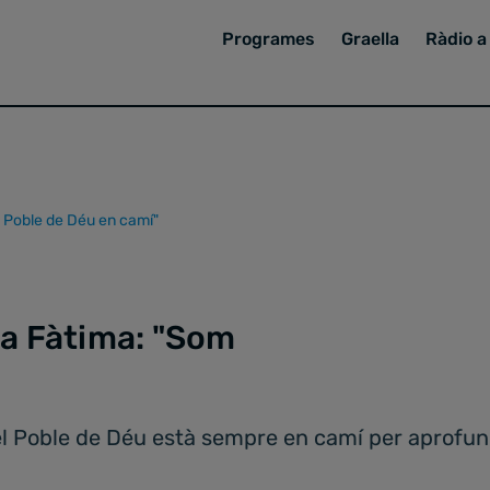
Programes
Graella
Ràdio a 
m Poble de Déu en camí"
 a Fàtima: "Som
l Poble de Déu està sempre en camí per aprofundir