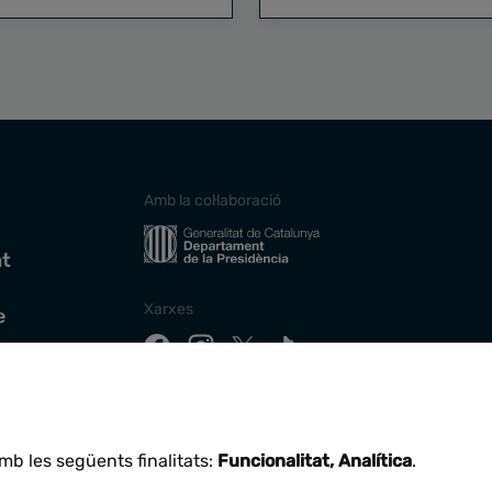
Amb la col·laboració
at
Xarxes
e
Descarrega la nostra app
mb les següents finalitats:
Funcionalitat, Analítica
.