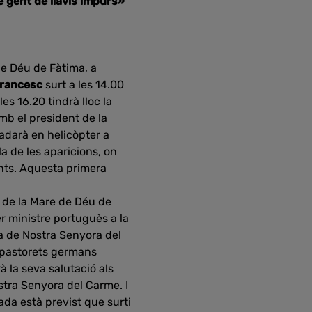
e gent de llavis impurs»
de Déu de Fàtima, a
rancesc
surt a les 14.00
es 16.20 tindrà lloc la
mb el president de la
ladarà en helicòpter a
la de les aparicions, on
ents. Aquesta primera
s de la Mare de Déu de
 ministre portuguès a la
ca de Nostra Senyora del
s pastorets germans
rà la seva salutació als
stra Senyora del Carme. I
ada està previst que surti