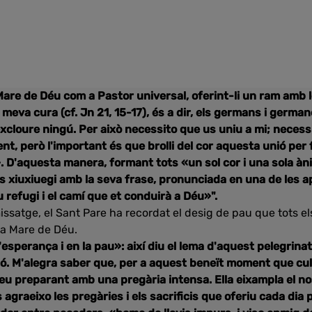
are de Déu com a Pastor universal, oferint-li un ram amb 
 meva cura (cf. Jn 21, 15-17), és a dir, els germans i germa
excloure ningú. Per això necessito que us uniu a mi; neces
nt, però l'important és que brolli del cor aquesta unió per
r». D'aquesta manera, formant tots «un sol cor i una sola 
s xiuxiuegi amb la seva frase, pronunciada en una de les a
 refugi i el camí que et conduirà a Déu»".
ssatge, el Sant Pare ha recordat el desig de pau que tots e
la Mare de Déu.
'esperança i en la pau»: així diu el lema d'aquest pelegrina
ó. M'alegra saber que, per a aquest beneït moment que cu
u preparant amb una pregària intensa. Ella eixampla el nos
agraeixo les pregàries i els sacrificis que oferiu cada dia 