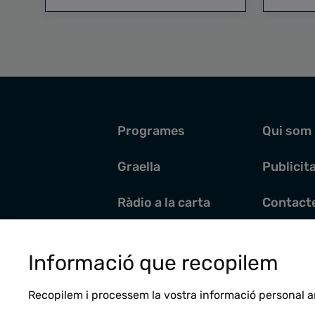
Programes
Qui som
Graella
Publicit
Ràdio a la carta
Contact
Pòdcasts
Santoral
Informació que recopilem
Actualitat
Recopilem i processem la vostra informació personal a