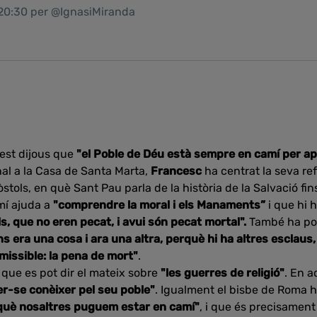
 20:30 per @IgnasiMiranda
est dijous que
"el Poble de Déu està sempre en camí per apr
nal a la Casa de Santa Marta,
Francesc
ha centrat la seva ref
òstols, en què Sant Pau parla de la història de la Salvació fin
mí ajuda a
"comprendre la moral i els Manaments”
i que hi 
 que no eren pecat, i avui són pecat mortal".
També ha po
ns era una cosa i ara una altra, perquè hi ha altres escla
missible: la pena de mort"
.
que es pot dir el mateix sobre
"les guerres de religió"
. En a
er-se conèixer pel seu poble"
. Igualment el bisbe de Roma 
rquè nosaltres puguem estar en camí"
, i que és precisamen