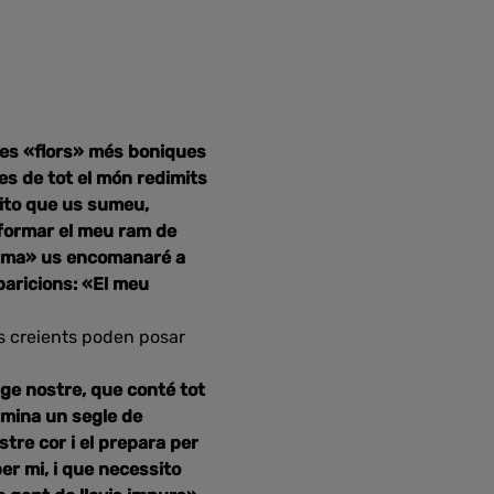
les «flors» més boniques
nes de tot el món redimits
sito que us sumeu,
 formar el meu ram de
ànima» us encomanaré a
paricions: «El meu
ls creients poden posar
tge nostre, que conté tot
lmina un segle de
tre cor i el prepara per
per mi, i que necessito