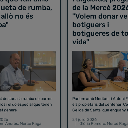
iqueta de rumba,
de la Mercè 202
 allò no és
"Volem donar ve
ba"
botiguers i
botigueres de to
vida"
nt destaca la rumba de carrer
Parlem amb Meritxell i Antoni 
nos i el do especial que tenen
els propietaris del centenari Celler
st gènere
Gelida de Sants, que enguany f
pregó de la Mercè
 2026
24 juliol 2026
lem Andrés
,
Mercè Raga
Glòria Romero
,
Mercè Rag