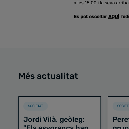
a les 15.00 i la seva arri
Es pot escoltar
AQUÍ
l'ed
Més actualitat
SOCIETAT
SOCIET
Jordi Vilà, geòleg:
Pere
"Els esvorancs han
grup