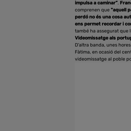
impulsa a caminar”
.
Fran
comprenen que
"aquell 
perdó no és una cosa au
ens permet recordar i co
també ha assegurat que l
Videomissatge als port
D'altra banda, unes hores 
Fàtima, en ocasió del cent
videomissatge al poble po