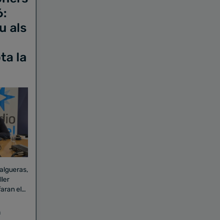
6:
u als
ta la
Falgueras,
aran el
a