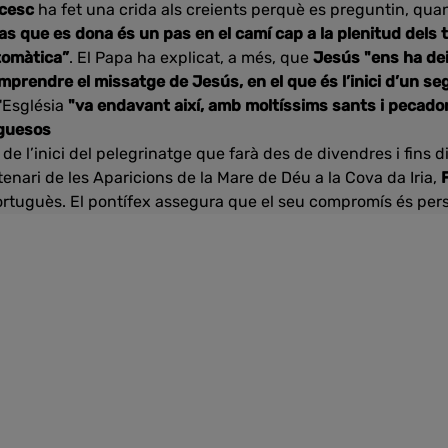
cesc
ha fet una crida als creients perquè es preguntin, quan
pas que es dona és un pas en el camí cap a la plenitud dels
tomàtica”
. El Papa ha explicat, a més, que
Jesús "ens ha dei
mprendre el missatge de Jesús, en el que és l’inici d’un se
'Església
"va endavant així, amb moltíssims sants i pecador
uguesos
de l’inici del pelegrinatge que farà des de divendres i fins d
enari de les Aparicions de la Mare de Déu a la Cova da Iria,
rtuguès. El pontífex assegura que el seu compromís és person