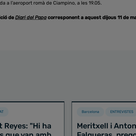
bada a l'aeroport romà de Ciampino, a les 19.05.
ició de
Diari del Papa
corresponent a aquest dijous 11 de ma
AT
Barcelona
ENTREVISTES
t Reyes: "Hi ha
Meritxell i Anton
s que van amb
Falgueras, preg