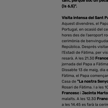
tant, perquè sóc un peca
(Is 6,5)".
Visita intensa del Sant P
Aquest divendres, el Papa
Portugal, en ocasió del c
hores des de l'aeroport ro
cerimònia de benvinguda. 
República. Després visita
l'Estadi de Fàtima, per vis
resarà. A les 21.30
Franc
jornada del Papa a Fàtima
Dissabte 13 de maig, dia 
Fàtima, el Papa començar
Casa de
"La nostra Senyo
Rosari de Fàtima. I a les 
Francesc
i
Jacinta Marto
malalts. A les 12.30
Fran
a les 14.45 es farà la cer