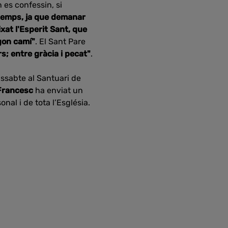
 es confessin, si
 temps, ja que demanar
xat l'Esperit Sant, que
gon camí"
. El Sant Pare
s; entre gràcia i pecat"
.
issabte al Santuari de
Francesc
ha enviat un
al i de tota l’Església.