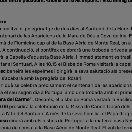
dor entre pecadors, «home de llavis impurs, i visc enmig d
are
 realitza el pelegrinatge de dos dies al Santuari de la Mare 
entenari de les Aparicions de la Mare de Déu a Cova da Iria.
F
mà de Fiumicino cap al de la Base Aèria de Monte Real, on a l
A continuació, el pontífex celebrarà una trobada privada a
rà la Capella d'aquesta Base Aèria, i immediatament es trasl
itar al Santuari. A les 18.15 el Bisbe de Roma visitarà la capel
esc
beneirà les espelmes i dirigirà la seva salutació als pres
 s’acabarà amb la pregària del Rosari.
en què se celebra precisament el centenari de les aparicion
à el seu segon dia a Portugal amb una trobada amb el primer
ra del Carme"
. Després, el bisbe de Roma visitarà la Basíli
10.00 presidirà la celebració de la Missa de Canonització del
, a l'atri del Santuari. A més de la seva homilia, el Papa dirigi
cesc
dinarà amb els bisbes de Portugal, a la mateixa casa No
imònia de comiat a la Base Aèria de Monte Real. El vol de torn