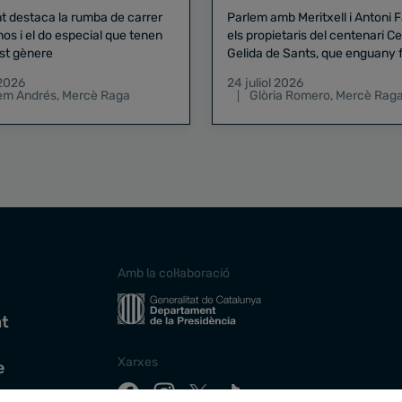
nt destaca la rumba de carrer
Parlem amb Meritxell i Antoni 
nos i el do especial que tenen
els propietaris del centenari Celler
st gènere
Gelida de Sants, que enguany f
pregó de la Mercè
 2026
24 juliol 2026
lem Andrés
,
Mercè Raga
Glòria Romero
,
Mercè Rag
Amb la col·laboració
at
Xarxes
e