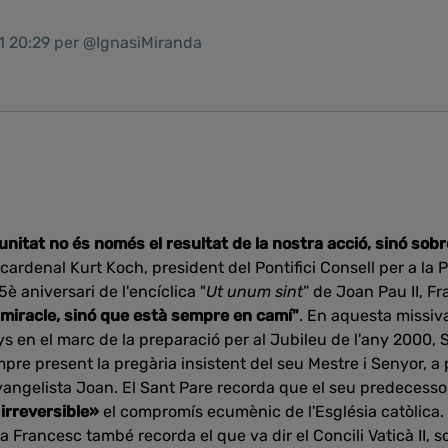
1 20:29 per @IgnasiMiranda
 unitat no és només el resultat de la nostra acció, sinó sobr
ardenal Kurt Koch, president del Pontifici Consell per a la 
è aniversari de l'encíclica "
Ut unum sint
” de Joan Pau II, F
miracle, sinó que està sempre en camí"
. En aquesta missiva
s en el marc de la preparació per al Jubileu de l'any 2000, 
pre present la pregària insistent del seu Mestre i Senyor, a 
l’evangelista Joan. El Sant Pare recorda que el seu predecess
irreversible»
el compromís ecumènic de l'Església catòlica.
 Francesc també recorda el que va dir el Concili Vaticà II, 