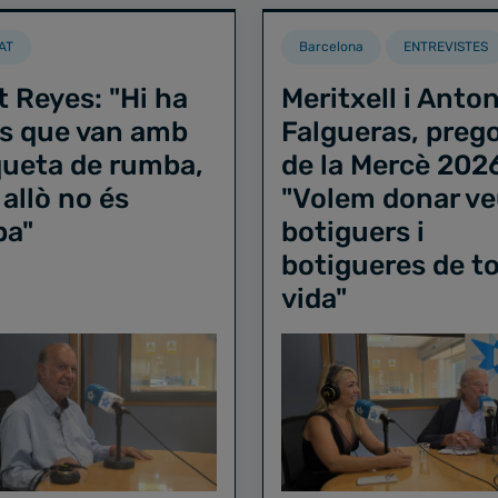
AT
Barcelona
ENTREVISTES
t Reyes: "Hi ha
Meritxell i Anton
s que van amb
Falgueras, preg
iqueta de rumba,
de la Mercè 202
 allò no és
"Volem donar ve
ba"
botiguers i
botigueres de to
vida"