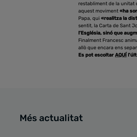
restabliment de la unitat 
aquest moviment
«ha sor
Papa, qui
«realitza la dis
sentit, la Carta de Sant J
l'Església, sinó que aug
Finalment Francesc anima
allò que encara ens separ
Es pot escoltar
AQUÍ
l'úl
Més actualitat