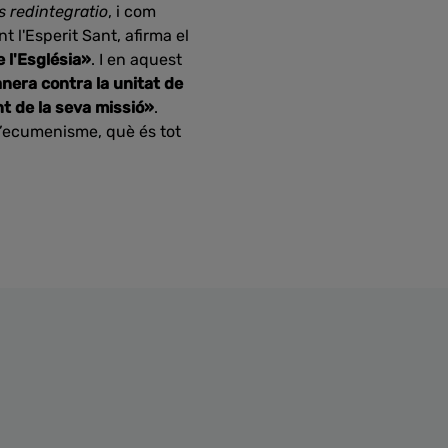
s redintegratio
, i com
t l'Esperit Sant, afirma el
e l'Església»
. I en aquest
anera contra la unitat de
t de la seva missió»
.
l’ecumenisme, què és tot