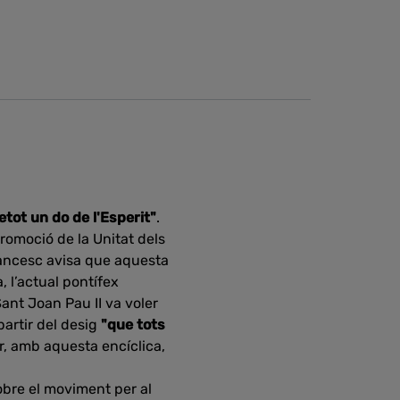
etot un do de l'Esperit"
.
Promoció de la Unitat dels
rancesc avisa que aquesta
, l’actual pontífex
Sant Joan Pau II va voler
partir del desig
"que tots
or, amb aquesta encíclica,
sobre el moviment per al