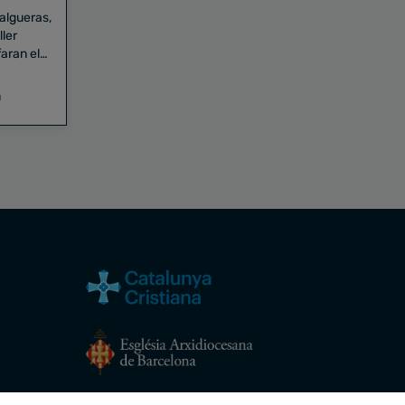
Falgueras,
aran el
a
Avís legal