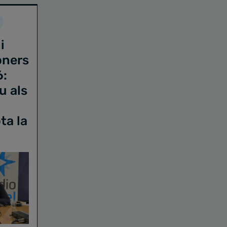
i
oners
6:
u als
ta la