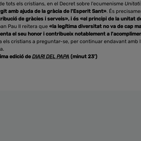
de tots els cristians, en el Decret sobre l'ecumenisme
Unitati
git amb ajuda de la gràcia de l'Esperit Sant»
. És precisamen
tribució de gràcies i serveis», i és «el principi de la unitat d
oan Pau II reitera que
«la legítima diversitat no va de cap m
menta el seu honor i contribueix notablement a l'acomplimen
 els cristians a preguntar-se, per continuar endavant amb 
a.
tima edició de
DIARI DEL PAPA
(minut 23')