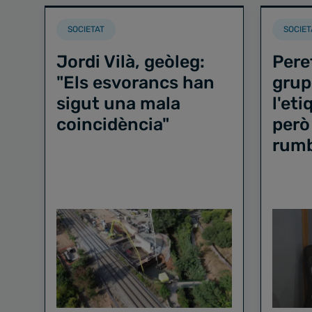
SOCIETAT
SOCIET
Jordi Vilà, geòleg:
Pere
"Els esvorancs han
grup
sigut una mala
l'et
coincidència"
però
rum