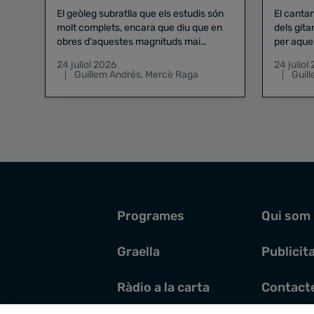
El geòleg subratlla que els estudis són
El canta
molt complets, encara que diu que en
dels gita
obres d'aquestes magnituds mai
per aque
existeix el risc zero
24 juliol 2026
24 juliol
Guillem Andrés
,
Mercè Raga
Guil
Programes
Qui som
Graella
Publicit
Ràdio a la carta
Contact