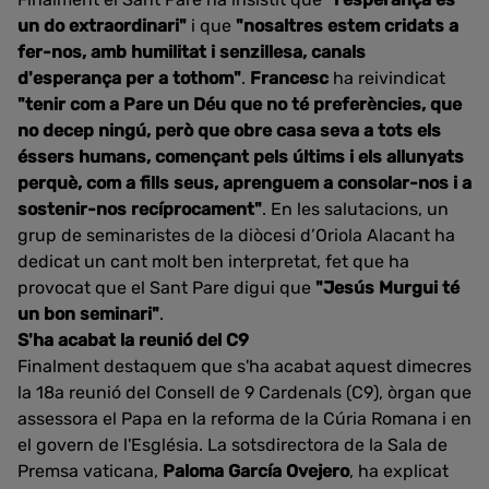
un do extraordinari"
i que
"nosaltres estem cridats a
fer-nos, amb humilitat i senzillesa, canals
d'esperança per a tothom"
.
Francesc
ha reivindicat
"tenir com a Pare un Déu que no té preferències, que
no decep ningú, però que obre casa seva a tots els
éssers humans, començant pels últims i els allunyats
perquè, com a fills seus, aprenguem a consolar-nos i a
sostenir-nos recíprocament"
. En les salutacions, un
grup de seminaristes de la diòcesi d’Oriola Alacant ha
dedicat un cant molt ben interpretat, fet que ha
provocat que el Sant Pare digui que
"Jesús Murgui té
un bon seminari"
.
S'ha acabat la reunió del C9
Finalment destaquem que s'ha acabat aquest dimecres
la 18a reunió del Consell de 9 Cardenals (C9), òrgan que
assessora el Papa en la reforma de la Cúria Romana i en
el govern de l'Església. La sotsdirectora de la Sala de
Premsa vaticana,
Paloma García Ovejero
, ha explicat