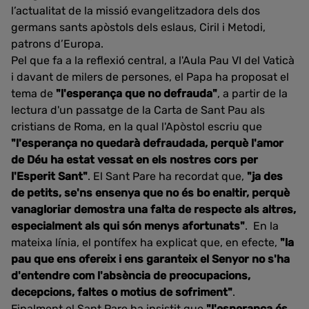
l’actualitat de la missió evangelitzadora dels dos
germans sants apòstols dels eslaus, Ciril i Metodi,
patrons d’Europa.
Pel que fa a la reflexió central, a l'Aula Pau VI del Vaticà
i davant de milers de persones, el Papa ha proposat el
tema de
"l'esperança que no defrauda"
, a partir de la
lectura d'un passatge de la Carta de Sant Pau als
cristians de Roma, en la qual l'Apòstol escriu que
"l'esperança no quedarà defraudada, perquè l'amor
de Déu ha estat vessat en els nostres cors per
l'Esperit Sant"
. El Sant Pare ha recordat que,
"ja des
de petits, se'ns ensenya que no és bo enaltir, perquè
vanagloriar demostra una falta de respecte als altres,
especialment als qui són menys afortunats"
. En la
mateixa línia, el pontífex ha explicat que, en efecte,
"la
pau que ens ofereix i ens garanteix el Senyor no s'ha
d'entendre com l'absència de preocupacions,
decepcions, faltes o motius de sofriment"
.
Finalment el Sant Pare ha insistit que
"l'esperança és