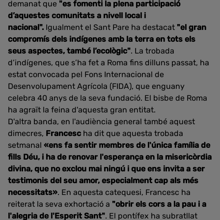
demanat que
"es fomenti la plena participació
d’aquestes comunitats a nivell local i
nacional".
Igualment el Sant Pare ha destacat
"el gran
compromís dels indígenes amb la terra en tots els
seus aspectes, també l’ecològic"
. La trobada
d’indígenes, que s’ha fet a Roma fins dilluns passat, ha
estat convocada pel Fons Internacional de
Desenvolupament Agrícola (FIDA), que enguany
celebra 40 anys de la seva fundació. El bisbe de Roma
ha agraït la feina d'aquesta gran entitat.
D'altra banda, en l'audiència general també aquest
dimecres,
Francesc
ha dit que aquesta trobada
setmanal
«ens fa sentir membres de l'única família de
fills Déu, i ha de renovar l'esperança en la misericòrdia
divina, que no exclou mai ningú i que ens invita a ser
testimonis del seu amor, especialment cap als més
necessitats»
. En aquesta catequesi, Francesc ha
reiterat la seva exhortació a
"obrir els cors a la pau i a
l'alegria de l'Esperit Sant"
. El pontífex ha subratllat