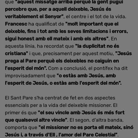
que
"aquest missatge arriba perquè la gent pugui
percebre que, per a aquell deixeble, Jesús és
veritablement el Senyor"
, el centre i el tot de la vida.
Francesc
ha qualificat de
"molt important que el
deixeble, fins i tot amb les seves limitacions i
errors,
sigui honest amb ell mateix i amb els altres"
. En
aquesta línia, ha recordat que
"la duplicitat no és
cristiana"
i que, precisament per aquest motiu,
"Jesús
prega al Pare perquè els deixebles no caiguin en
l'esperit del món".
Com a conclusió, el pontífex ha dit
improvisadament que
"o estàs amb Jesús, amb
l'esperit de Jesús, o estàs amb l'esperit del món".
El Sant Pare s'ha centrat de fet en dos aspectes
essencials per a la vida del deixeble missioner. El
primer és que
"el seu vincle amb Jesús és més fort
que qualsevol altre vincle"
. El segon, d'altra banda,
comporta que
"el missioner no es porta ell mateix, sinó
Jesús i, a través d'Ell
, l'amor del Pare Celestial"
.