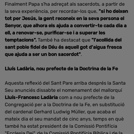
Finalment Papa s'ha adreçat als sacerdots, a partir de
la seva experiència, per recordar-los que,
"si ho deixen
tot per Jesús, la gent reconeix en
la seva persona el
Senyor, que alhora els ajuda
a convertir-te cada dia a
ell, a renovar-se, purificar-se i a superar les
temptacions".
També ha destacat que
"l'acollida del
sant poble fidel de Déu és aquell got d'aigua fresca
que ajuda a ser un bon sacerdot"
.
Lluís Ladària, nou prefecte de la Doctrina de la Fe
Aquesta reflexió del Sant Pare arriba després la Santa
Seu anunciés dissabte el nomenament del mallorquí
Lluís-Francesc Ladària
com a nou prefecte de la
Congregació per a la Doctrina de la Fe, en substitució
del cardenal Gerhard Ludwig Müller, que acaba el
mateix dia el seu mandat de cinc anys, temps en què
també ha estat president de la Comissió Pontifícia
"Ecclesia Dei", de la Comissió Pontifícia Bíblica i de la