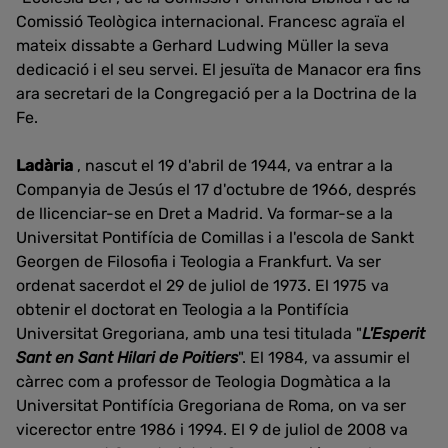
Comissió Teològica
internacional. Francesc agraïa el
mateix dissabte a Gerhard Ludwing Müller la seva
dedicació i el seu servei. El jesuïta de Manacor era fins
ara secretari de la Congregació per a la Doctrina de la
Fe.
Ladària
, nascut el 19 d'abril de 1944, va entrar a la
Companyia de Jesús el 17 d'octubre de
1966, després
de llicenciar-se en Dret a Madrid. Va formar-se a la
Universitat Pontifícia de Comillas i a l'escola de Sankt
Georgen de Filosofia i Teologia a Frankfurt.
Va ser
ordenat sacerdot el 29 de juliol de 1973. El 1975 va
obtenir el doctorat en Teologia a la Pontifícia
Universitat Gregoriana, amb una tesi titulada "
L'Esperit
Sant en Sant Hilari de Poitiers
".
El 1984, va assumir el
càrrec com a professor de Teologia Dogmàtica a la
Universitat Pontifícia Gregoriana de Roma, on va ser
vicerector entre 1986 i 1994.
El 9 de juliol de 2008 va