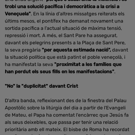
trobi una solució pacífica i democràtica a la crisi a
Veneçuela"
.
En la línia d'altres missatges reiterats els
últims mesos, el pontífex ha demanat novament una
sortida pacífica a l'actual situació de màxima tensió,
repressió i mort.
A més, el Sant Pare ha assegurat,
davant els pelegrins presents a la Plaça de Sant Pere,
la seva pregària
"per aquesta estimada nació",
davant
la situació política que està patint el poble veneçolà, i
ha manifestat la seva
"proximitat a les famílies
que
han perdut els seus
fills en les manifestacions"
.
"No" la "duplicitat" davant Crist
D'altra banda, reflexionant des de la finestra del Palau
Apostòlic
sobre la litúrgia del dia a partir de l'Evangeli
de Mateu, el Papa ha comentat l'encàrrec que Jesús fa
als seus deixebles, que passa per tenir una relació
prioritària amb ell mateix.
El bisbe de Roma ha recordat