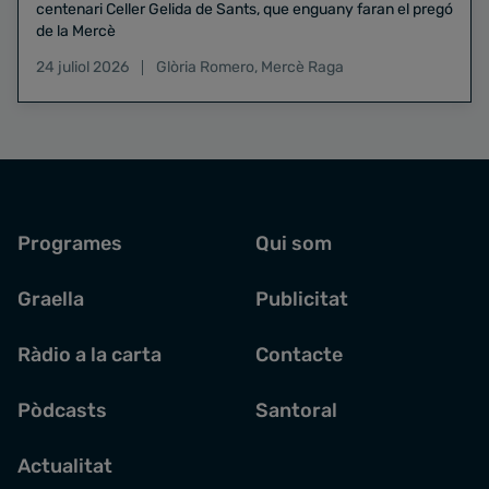
centenari Celler Gelida de Sants, que enguany faran el pregó
de la Mercè
24 juliol 2026
Glòria Romero
,
Mercè Raga
Programes
Qui som
Graella
Publicitat
Ràdio a la carta
Contacte
Pòdcasts
Santoral
Actualitat