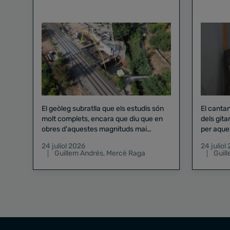
El geòleg subratlla que els estudis són
El canta
molt complets, encara que diu que en
dels gita
obres d'aquestes magnituds mai
per aque
existeix el risc zero
24 juliol 2026
24 juliol
Guillem Andrés
,
Mercè Raga
Guil