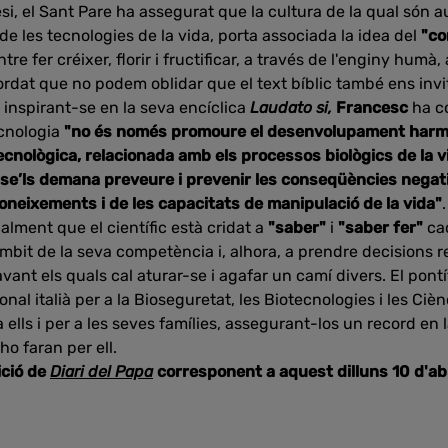
nesi, el Sant Pare ha assegurat que la cultura de la qual són 
 de les tecnologies de la vida, porta associada la idea del
"co
re fer créixer, florir i fructificar, a través de l'enginy humà
rdat que no podem oblidar que el text bíblic també ens invi
 inspirant-se en la seva encíclica
Laudato si,
Francesc
ha c
ecnologia
"no és només promoure el desenvolupament harmòn
tecnològica, relacionada amb els processos biològics de la v
se’ls demana preveure i prevenir les conseqüències nega
oneixements i de les capacitats de manipulació de la vida"
alment que el científic està cridat a
"saber"
i
"saber fer"
ca
l'àmbit de la seva competència i, alhora, a prendre decisions 
vant els quals cal aturar-se i agafar un camí divers. El pont
al italià per a la Bioseguretat, les Biotecnologies i les Ciè
a ells i per a les seves famílies, assegurant-los un record en 
o faran per ell.
ició de
Diari del Papa
corresponent a aquest dilluns 10 d'abr