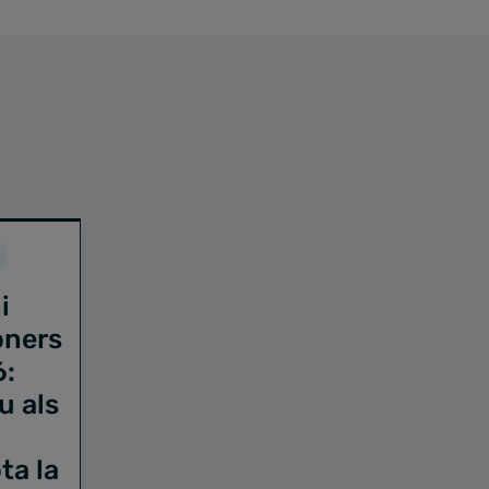
i
oners
6:
u als
ta la