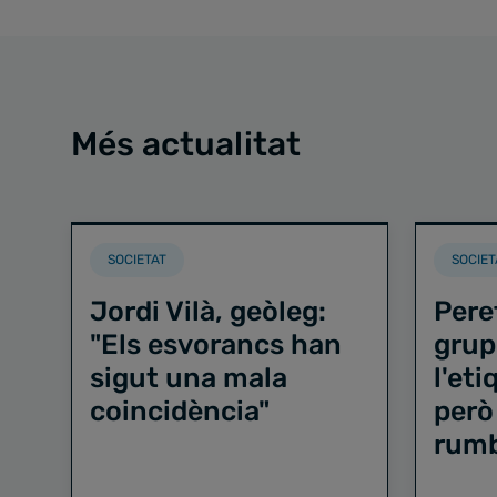
Més actualitat
SOCIETAT
SOCIET
Jordi Vilà, geòleg:
Pere
"Els esvorancs han
grup
sigut una mala
l'et
coincidència"
però
rum