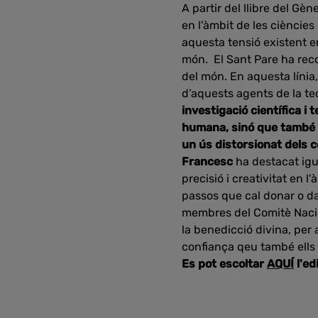
A partir del llibre del Gè
en l'àmbit de les ciències
aquesta tensió existent ent
món. El Sant Pare ha reco
del món. En aquesta línia,
d’aquests agents de la t
investigació científica i 
humana, sinó que també 
un ús distorsionat dels c
Francesc
ha destacat igu
precisió i creativitat en 
passos que cal donar o da
membres del Comitè Nacion
la benedicció divina, per 
confiança qeu també ells h
Es pot escoltar
AQUÍ
l'ed