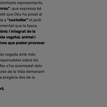
autoritzats representants,
nreu"
, que expressa bé
, allò que Déu ha posat al
ta a
"custodiar"
el jardí
omentat que la tasca
ic i integrat de la
ida vegetal, animal i
tives que poden provocar
.
da vegada amb més
responsables sobre els
ífex s’ha acomiadat dels
ncies de la Vida demanant
la pregària des de la
il.