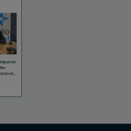
Falgueras,
aran el
a