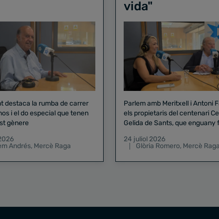
vida"
nt destaca la rumba de carrer
Parlem amb Meritxell i Antoni 
nos i el do especial que tenen
els propietaris del centenari Celler
st gènere
Gelida de Sants, que enguany f
pregó de la Mercè
 2026
24 juliol 2026
lem Andrés
,
Mercè Raga
Glòria Romero
,
Mercè Rag