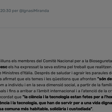
1 20:30 per @IgnasiMiranda
illuns els membres del Comitè Nacional per a la Bioseguretat,
cesc
els ha expressat la seva estima pel treball que realitzen
 Ministres d'Itàlia. Després de saludar i agrair les paraules 
a afirmat que els temes i les qüestions que afronten
"són de
om a individu i en la seva dimensió social, a partir de la famíl
ls i fins a arribar a l’àmbit internacional i a l'atenció de la c
 recordat que
"la ciència i la tecnologia estan fetes per a l'h
iència i la tecnologia, que han de servir per a una vida dign
casa comuna més habitable, solidària i custodiada"
.