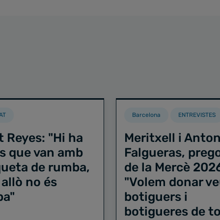
AT
Barcelona
ENTREVISTES
t Reyes: "Hi ha
Meritxell i Anton
s que van amb
Falgueras, preg
iqueta de rumba,
de la Mercè 202
 allò no és
"Volem donar ve
ba"
botiguers i
botigueres de to