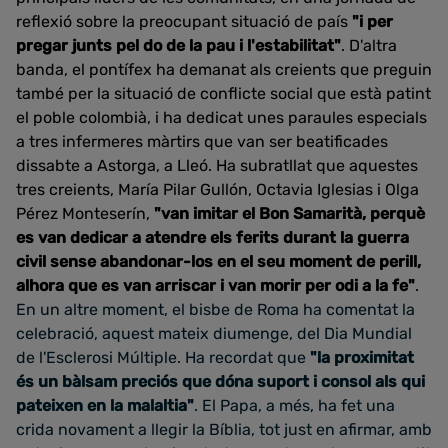
reflexió sobre la preocupant situació de país
"i per
pregar junts pel do de la pau i l'estabilitat"
. D'altra
banda, el pontífex ha demanat als creients que preguin
també per la situació de conflicte social que està patint
el poble colombià, i ha dedicat unes paraules especials
a tres infermeres màrtirs que van ser beatificades
dissabte a Astorga, a Lleó. Ha subratllat que aquestes
tres creients, María Pilar Gullón, Octavia Iglesias i Olga
Pérez Monteserín,
"van imitar el Bon Samarità, perquè
es van dedicar a atendre els ferits durant la guerra
civil sense abandonar-los en el seu moment de perill,
alhora que es van arriscar i van morir per odi a la fe"
.
En un altre moment, el bisbe de Roma ha comentat la
celebració, aquest mateix diumenge, del Dia Mundial
de l'Esclerosi Múltiple. Ha recordat que
"la proximitat
és un bàlsam preciós que dóna suport i consol als qui
pateixen en la malaltia"
. El Papa, a més, ha fet una
crida novament a llegir la Bíblia, tot just en afirmar, amb