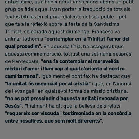
entusiasme, que havia rebut una estona abans un petit
grup de fidels que li van portar la traducció de tots els
textos bíblics en el propi dialecte del seu poble. I pel
que fa a la reflexió sobre la festa de la Santíssima
Trinitat, celebrada aquest diumenge, Francesc va
animar tothom a
"contemplar en la Trinitat l'amor del
qual procedim"
. En aquesta línia, ha assegurat que
aquesta commemoració, tot just una setmana després
de Pentecosta,
"ens fa contemplar el meravellós
misteri d'amor i llum cap al qual s'orienta el nostre
camí terrenal"
. Igualment el pontífex ha destacat que
"la unitat és essencial per al cristià"
i que, en l'anunci
de l'evangeli i en qualsevol forma de missió cristiana,
"no es pot prescindir d'aquesta unitat invocada per
Jesús"
. Finalment ha dit que la bellesa dels relats
"requereix ser viscuda i testimoniada en la concòrdia
entre nosaltres, que som molt diferents"
.