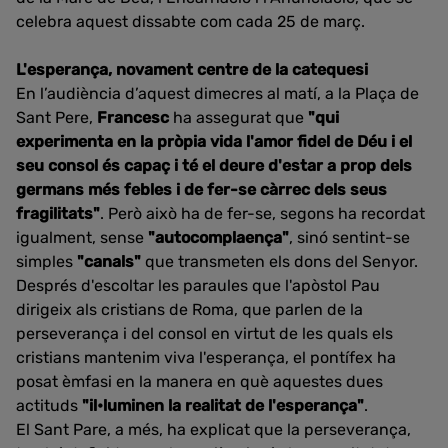
celebra aquest dissabte com cada 25 de març.
L'esperança, novament centre de la catequesi
En l’audiència d’aquest dimecres al matí, a la Plaça de
Sant Pere,
Francesc
ha assegurat que
"qui
experimenta en la pròpia vida l'amor fidel de Déu i el
seu consol és capaç i té el deure d'estar a prop dels
germans més febles i de fer-se càrrec dels seus
fragilitats"
. Però això ha de fer-se, segons ha recordat
igualment, sense
"autocomplaença"
, sinó sentint-se
simples
"canals"
que transmeten els dons del Senyor.
Després d'escoltar les paraules que l'apòstol Pau
dirigeix als cristians de Roma, que parlen de la
perseverança i del consol en virtut de les quals els
cristians mantenim viva l'esperança, el pontífex ha
posat èmfasi en la manera en què aquestes dues
actituds
"il•luminen la realitat de l'esperança"
.
El Sant Pare, a més, ha explicat que la perseverança,