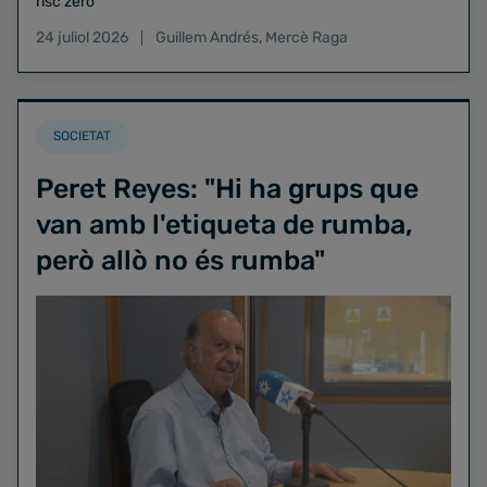
risc zero
24 juliol 2026
Guillem Andrés
,
Mercè Raga
SOCIETAT
Peret Reyes: "Hi ha grups que
van amb l'etiqueta de rumba,
però allò no és rumba"