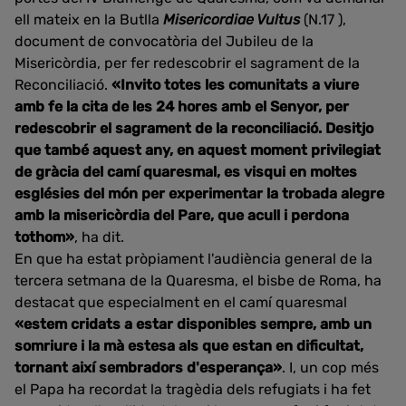
ell mateix en la Butlla
Misericordiae Vultus
(N.17 ),
document de convocatòria del Jubileu de la
Misericòrdia, per fer redescobrir el sagrament de la
Reconciliació.
«Invito totes les comunitats a viure
amb fe la cita de les 24 hores amb el Senyor, per
redescobrir el sagrament de la reconciliació. Desitjo
que també aquest any, en aquest moment privilegiat
de gràcia del camí quaresmal, es visqui en moltes
esglésies del món per experimentar la trobada alegre
amb la misericòrdia del Pare, que acull i perdona
tothom»
, ha dit.
En que ha estat pròpiament l'audiència general de la
tercera setmana de la Quaresma, el bisbe de Roma, ha
destacat que especialment en el camí quaresmal
«estem cridats a estar disponibles sempre, amb un
somriure i la mà estesa als que estan en dificultat,
tornant així sembradors d'esperança»
. I, un cop més
el Papa ha recordat la tragèdia dels refugiats i ha fet