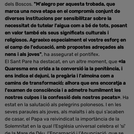
dels Boscos.
"M'alegro per aquesta trobada, que
marca una nova etapa en el compromís conjunt de
diverses institucions per sensibilitzar sobre la
necessitat de tutelar l'aigua com a bé de tots, posant
en valor també els seus significats culturals i
religiosos. Agraeixo especialment el vostre esforç en
el camp de l'educació, amb propostes adreçades als
nens i als joves"
, ha assegurat el pontífex.
El Sant Pare ha destacat, en un altre moment, que
«la
Quaresma ens crida a la conversió ia la penitència, i
ens indica el dejuni, la pregària i l'almoina com a
camins de transformació; alhora que ens encoratja a
l'examen de consciència i a admetre humilment les
nostres culpes i la confessió dels nostres pecats»
. Ha
estat en la salutació als pelegrins polonesos. I en les
seves paraules als joves, als malalts i als qui s’acaben
de casar, el Papa va reivindicat la importància de la
Solemnitat en la qual l'Església universal celebra el 'sí'
de la Mare de Déu, l’Encarnació i l’Anunciació, que se