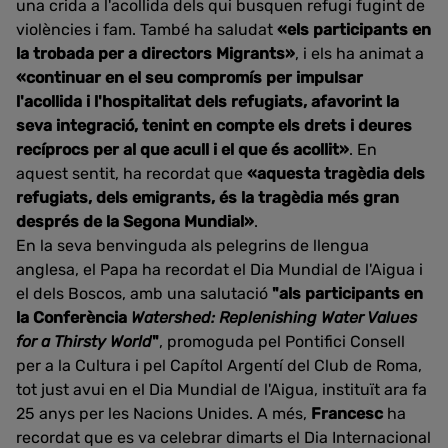
una crida a l'acollida dels qui busquen refugi fugint de
violències i fam. També ha saludat
«els participants en
la trobada per a directors Migrants»
, i els ha animat a
«continuar en el seu compromís per impulsar
l'acollida i l'hospitalitat dels refugiats, afavorint la
seva integració, tenint en compte els drets i deures
recíprocs per al que acull i el que és acollit
»
. En
aquest sentit, ha recordat que
«aquesta tragèdia dels
refugiats, dels emigrants, és la tragèdia més gran
després de la Segona Mundial»
.
En la seva benvinguda als pelegrins de llengua
anglesa, el Papa ha recordat el Dia Mundial de l'Aigua i
el dels Boscos, amb una salutació
"als participants en
la Conferència
Watershed: Replenishing Water Values
for a Thirsty World
"
, promoguda pel Pontifici Consell
per a la Cultura i pel Capítol Argentí del Club de Roma,
tot just avui en el Dia Mundial de l'Aigua, instituït ara fa
25 anys per les Nacions Unides. A més,
Francesc
ha
recordat que es va celebrar dimarts el Dia Internacional