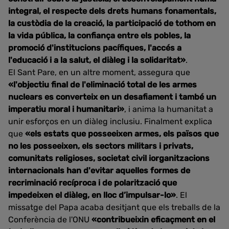
integral, el respecte dels drets humans fonamentals,
la custòdia de la creació, la participació de tothom en
la vida pública, la confiança entre els pobles, la
promoció d'institucions pacífiques, l'accés a
l'educació i a la salut, el diàleg i la solidaritat»
.
El Sant Pare, en un altre moment, assegura que
«l'objectiu final de l'eliminació total de les armes
nuclears es converteix en un desafiament i també un
imperatiu moral i humanitari»
, i anima la humanitat a
unir esforços en un diàleg inclusiu. Finalment explica
que
«els estats que posseeixen armes, els països que
no les posseeixen, els sectors militars i privats,
comunitats religioses, societat civil iorganitzacions
internacionals han d'evitar aquelles formes de
recriminació recíproca i de polarització que
impedeixen el diàleg, en lloc d’impulsar-lo»
. El
missatge del Papa acaba desitjant que els treballs de la
Conferència de l'ONU
«contribueixin eficaçment en el