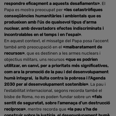
respondre eficaçment a aquests desafiaments»
. El
Papa es mostra preocupat per
«les catastròfiques
conseqüències humanitàries i ambientals que es
produeixen amb l'ús de qualsevol tipus d'arma
nuclear, amb devastadors efectes indiscriminats i
incontrolables en el temps i en l'espai»
.
En aquest context, el missatge del Papa posa l'accent
també amb preocupació en el
«malbaratament de
recursos»
, que es destinen a les armes nuclears i
objectius militars, uns recursos
«que es podrien
utilitzar, en canvi, per a prioritats més significatives,
com ara la promoció de la pau i del desenvolupament
humà integral, la lluita contra la pobresa i l'Agenda
2030 per al desenvolupament sostenible»
. La pau i
l'estabilitat internacional, segons recorda també el
bisbe de Roma, no es poden fundar sobre un
«fals
sentit de seguretat, sobre l'amenaça d'un destrucció
recíproca»
, mentre recorda que
«la pau s'ha de
construir sobre la justícia, el desenvolupament humà