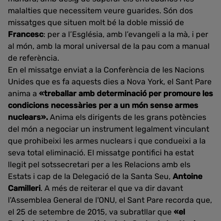
malalties que necessitem veure guarides. Són dos
missatges que situen molt bé la doble missió de
Francesc
: per a l’Església, amb l’evangeli a la mà, i per
al món, amb la moral universal de la pau com a manual
de referència.
En el missatge enviat a la Conferència de les Nacions
Unides que es fa aquests dies a Nova York, el Sant Pare
anima a
«treballar amb determinació per promoure les
condicions necessàries per a un món sense armes
nuclears».
Anima els dirigents de les grans potències
del món a negociar un instrument legalment vinculant
que prohibeixi les armes nuclears i que condueixi a la
seva total eliminació. El missatge pontifici ha estat
llegit pel sotssecretari per a les Relacions amb els
Estats i cap de la Delegació de la Santa Seu,
Antoine
Camilleri
. A més de reiterar el que va dir davant
l'Assemblea General de l'ONU, el Sant Pare recorda que,
el 25 de setembre de 2015, va subratllar que
«el