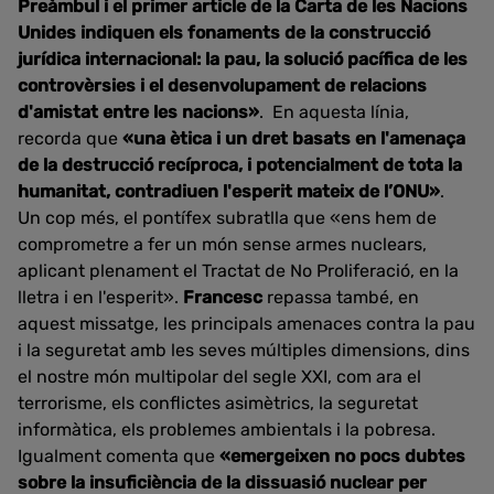
Preàmbul i el primer article de la Carta de les Nacions
Unides indiquen els fonaments de la construcció
jurídica internacional: la pau, la solució pacífica de les
controvèrsies i el desenvolupament de relacions
d'amistat entre les nacions»
. En aquesta línia,
recorda que
«una ètica i un dret basats en l'amenaça
de la destrucció recíproca, i potencialment de tota la
humanitat, contradiuen l'esperit mateix de l’ONU»
.
Un cop més, el pontífex subratlla que «ens hem de
comprometre a fer un món sense armes nuclears,
aplicant plenament el Tractat de No Proliferació, en la
lletra i en l'esperit».
Francesc
repassa també, en
aquest missatge, les principals amenaces contra la pau
i la seguretat amb les seves múltiples dimensions, dins
el nostre món multipolar del segle XXI, com ara el
terrorisme, els conflictes asimètrics, la seguretat
informàtica, els problemes ambientals i la pobresa.
Igualment comenta que
«emergeixen no pocs dubtes
sobre la insuficiència de la dissuasió nuclear per