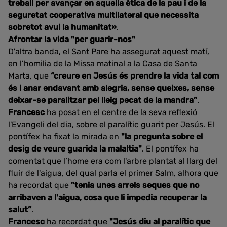
treball per avançar en aquella ètica de la pau i de la
seguretat cooperativa multilateral que necessita
sobretot avui la humanitat»
.
Afrontar la vida "per guarir-nos"
D'altra banda, el Sant Pare ha assegurat aquest matí,
en l’homilia de la Missa matinal a la Casa de Santa
Marta, que
“creure en Jesús és prendre la vida tal com
és i anar endavant amb alegria, sense queixes, sense
deixar-se paralitzar pel lleig pecat de la mandra”
.
Francesc
ha posat en el centre de la seva reflexió
l'Evangeli del dia, sobre el paralític guarit per Jesús. El
pontífex ha fixat la mirada en
"la pregunta sobre el
desig de veure guarida la malaltia"
. El pontífex ha
comentat que l’home era com l'arbre plantat al llarg del
fluir de l'aigua, del qual parla el primer Salm, alhora que
ha recordat que
"tenia unes arrels seques que no
arribaven a l'aigua, cosa que li impedia recuperar la
salut”
.
Francesc
ha recordat que
"Jesús diu al paralític que