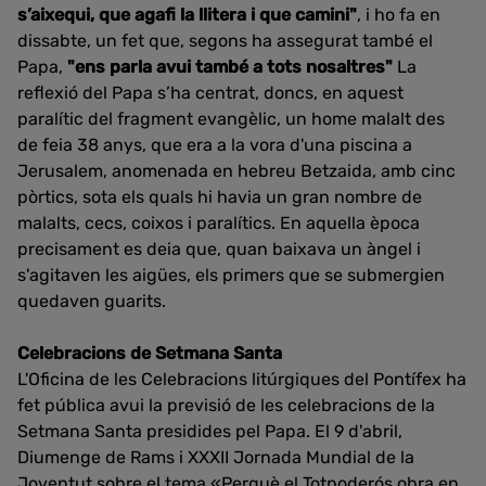
s’aixequi, que agafi la llitera i que camini"
, i ho fa en
dissabte, un fet que, segons ha assegurat també el
Papa,
"ens parla avui també a tots nosaltres"
La
reflexió del Papa s’ha centrat, doncs, en aquest
paralític del fragment evangèlic, un home malalt des
de feia 38 anys, que era a la vora d'una piscina a
Jerusalem, anomenada en hebreu Betzaida, amb cinc
pòrtics, sota els quals hi havia un gran nombre de
malalts, cecs, coixos i paralítics. En aquella època
precisament es deia que, quan baixava un àngel i
s'agitaven les aigües, els primers que se submergien
quedaven guarits.
Celebracions de Setmana Santa
L'Oficina de les Celebracions litúrgiques del Pontífex ha
fet pública avui la previsió de les celebracions de la
Setmana Santa presidides pel Papa. El 9 d'abril,
Diumenge de Rams i XXXII Jornada Mundial de la
Joventut sobre el tema «Perquè el Totpoderós obra en