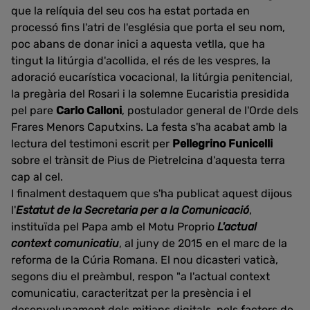
que la relíquia del seu cos ha estat portada en
processó fins l'atri de l'església que porta el seu nom,
poc abans de donar inici a aquesta vetlla, que ha
tingut la litúrgia d'acollida, el rés de les vespres, la
adoració eucarística vocacional, la litúrgia penitencial,
la pregària del Rosari i la solemne Eucaristia presidida
pel pare
Carlo Calloni
, postulador general de l'Orde dels
Frares Menors Caputxins. La festa s'ha acabat amb la
lectura del testimoni escrit per
Pellegrino Funicelli
sobre el trànsit de Pius de Pietrelcina d'aquesta terra
cap al cel.
I finalment destaquem que s'ha publicat aquest dijous
l'
Estatut de la Secretaria per a la Comunicació
,
instituïda pel Papa amb el Motu Proprio
L'actual
context comunicatiu
, al juny de 2015 en el marc de la
reforma de la Cúria Romana. El nou dicasteri vaticà,
segons diu el preàmbul, respon "a l'actual context
comunicatiu, caracteritzat per la presència i el
desenvolupament dels mitjans digitals, pels factors de