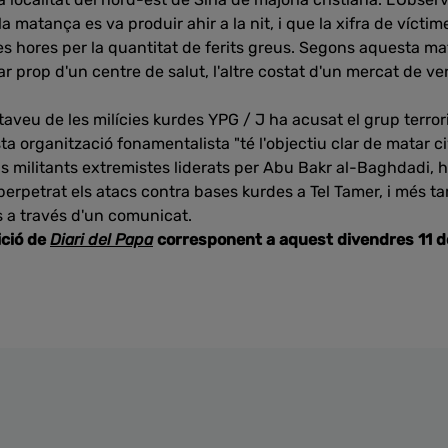
matança es va produir ahir a la nit, i que la xifra de víctim
 hores per la quantitat de ferits greus. Segons aquesta mat
 prop d'un centre de salut, l'altre costat d'un mercat de ver
aveu de les milícies kurdes YPG / J ha acusat el grup terrori
organització fonamentalista "té l'objectiu clar de matar civ
 militants extremistes liderats per Abu Bakr al-Baghdadi, h
perpetrat els atacs contra bases kurdes a Tel Tamer, i més tar
s a través d'un comunicat.
ició de
Diari del Papa
corresponent a aquest divendres 11 