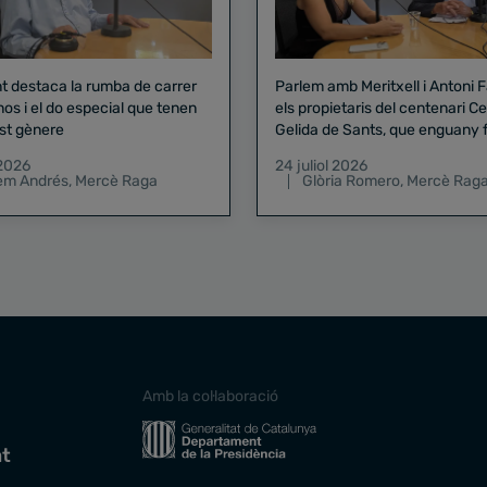
nt destaca la rumba de carrer
Parlem amb Meritxell i Antoni 
nos i el do especial que tenen
els propietaris del centenari Celler
st gènere
Gelida de Sants, que enguany f
pregó de la Mercè
 2026
24 juliol 2026
lem Andrés
,
Mercè Raga
Glòria Romero
,
Mercè Rag
Amb la col·laboració
at