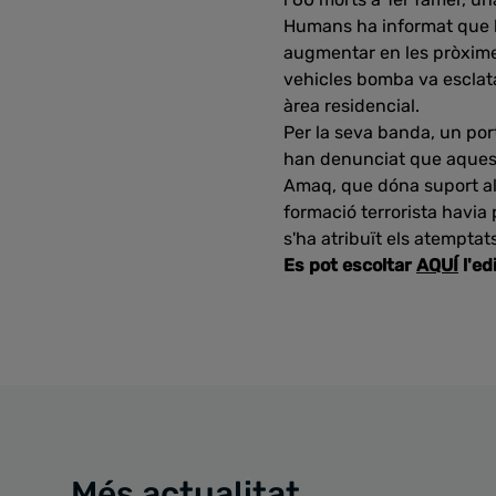
Humans ha informat que la 
augmentar en les pròximes
vehicles bomba va esclatar
àrea residencial.
Per la seva banda, un port
han denunciat que aquesta 
Amaq, que dóna suport als
formació terrorista havia 
s'ha atribuït els atemptat
Es pot escoltar
AQUÍ
l'ed
Més actualitat