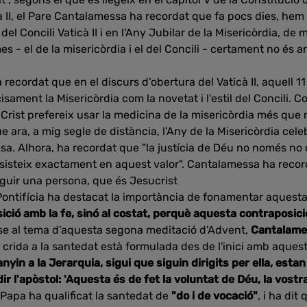
à II, el Pare Cantalamessa ha recordat que fa pocs dies, hem 
del Concili Vaticà II i en l'Any Jubilar de la Misericòrdia, de
s - el de la misericòrdia i el del Concili - certament no és ar
 recordat que en el discurs d'obertura del Vaticà II, aquell 1
isament la Misericòrdia com la novetat i l'estil del Concili.
Crist prefereix usar la medicina de la misericòrdia més que no
e ara, a mig segle de distància, l'Any de la Misericòrdia celeb
esa. Alhora, ha recordat que "la justícia de Déu no només no 
sisteix exactament en aquest valor". Cantalamessa ha recor
eguir una persona, que és Jesucrist
 Pontifícia ha destacat la importància de fonamentar aquest
ció amb la fe, sinó al costat, perquè aquesta contraposici
-se al tema d'aquesta segona meditació d'Advent,
Cantalam
 la crida a la santedat està formulada des de l'inici amb aques
anyin a la Jerarquia, sigui que siguin dirigits per ella, estan
dir l'apòstol: 'Aquesta és de fet la voluntat de Déu, la vostr
 Papa ha qualificat la santedat de
"do i de vocació"
, i ha dit