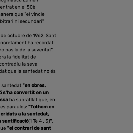
entrat en el 50è
 manera que "el vincle
bitrari ni secundari".
1 de octubre de 1962, Sant
 Concretament ha recordat
 pas la de la severitat".
ra la fidelitat de
contradiu la seva
dat que la santedat no és
a santedat
"en obres,
ó s'ha convertit en un
essa
ha subratllat que, en
tes paraules:
"Tothom en
 cridats a la santedat,
a santificació
(1 Te 4 , 3)
"
.
 que
"el contrari de sant