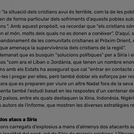
 "la situació dels cristians avui és terrible, com la de les pob
pen de forma particular dels sofriments d'aquests pobles subj
s ". Amb aquest propòsit, va recordar que "els cristians són
en el món, molts dels quals no es donen a conèixer". D'aquí, 
bandonament de les comunitats cristianes al Pròxim Orient,
at que amenaça la supervivència dels cristians de la regió".
manat que es busquin "solucions polítiques" per a Síria i el
os "com ara el Líban o Jordània, que tenen un nombre enorm
ions amb els Estats ha assegurat que cal "entrar en contact
les i pregar per elles, però també doblar els esforços per r
ra que es preparen per viure un altre Nadal fora de la seva 
senta també l'estudi basat en les respostes d’un centenar d
aïsos, entre els quals destaquen la Xina, Indonèsia, Nigèria,
ls autors de l'informe, que mostren les diverses estratègies re
dos atacs a Síria
ions carregats d'explosius a mans d'almenys dos atacants su
 localitat del nord-est de Síria de majoria cristiana. L'Observ