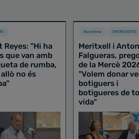
AT
Barcelona
ENTREVISTES
t Reyes: "Hi ha
Meritxell i Anton
s que van amb
Falgueras, preg
iqueta de rumba,
de la Mercè 202
 allò no és
"Volem donar ve
ba"
botiguers i
botigueres de to
vida"