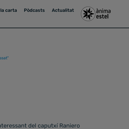
la carta
Pòdcasts
Actualitat
ssat"
nteressant del caputxí Raniero