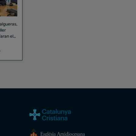
Falgueras,
aran el
a