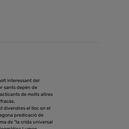
olt interessant del
ser sants depèn de
acticants de molts altres
 fracàs.
 divendres el lloc on el
 segona predicació de
ma de "la crida universal
ió dogmàtica Lumen