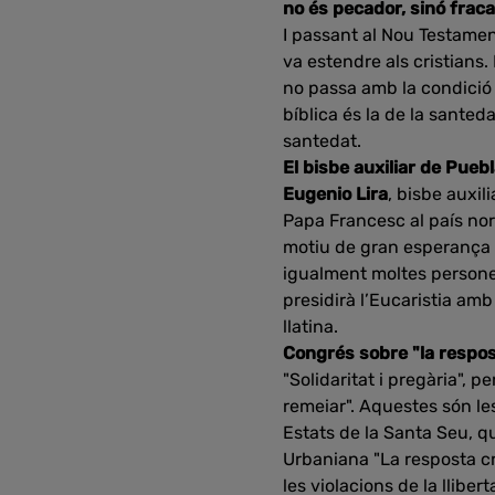
no és pecador, sinó frac
I passant al Nou Testamen
va estendre als cristians
no passa amb la condició 
bíblica és la de la santed
santedat.
El bisbe auxiliar de Pueb
Eugenio Lira
, bisbe auxil
Papa Francesc al país nord
motiu de gran esperança p
igualment moltes persone
presidirà l’Eucaristia am
llatina.
Congrés sobre "la respos
"Solidaritat i pregària", 
remeiar". Aquestes són les
Estats de la Santa Seu, qu
Urbaniana "La resposta cr
les violacions de la llibe