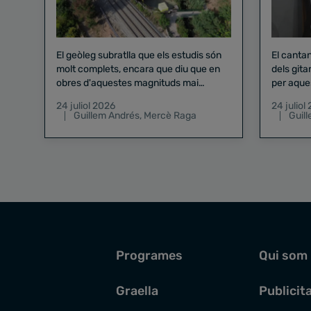
El geòleg subratlla que els estudis són
El canta
molt complets, encara que diu que en
dels gita
obres d'aquestes magnituds mai
per aque
existeix el risc zero
24 juliol 2026
24 juliol
Guillem Andrés
,
Mercè Raga
Guil
Programes
Qui som
Graella
Publicit