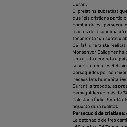
Cèsar”.
El prelat ha subratllat que
que "els cristians partici
bombardejos i persecucion
d'actes de discriminació 
fonamenta "un sentit d'a
Califat, una trista realit
Monsenyor Gallagher ha de
una ajuda concreta a païs
secretari per a les Relac
perseguides per conèixer-
necessitats humanitàries a
Durant la trobada, es pre
perseguides en més de 30 p
Pakistan i Índia. Són 14 e
aquesta dura realitat.
Persecució de cristians: 
La detonació de tres cam
i 60 morts a Tel Tamer, una