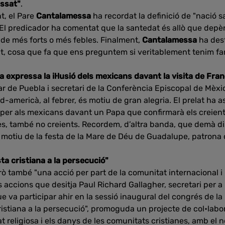
assat"
.
t, el Pare
Cantalamessa
ha recordat la definició de "nació 
. El predicador ha comentat que la santedat és allò que depè
de més forts o més febles. Finalment,
Cantalamessa
ha dest
at, cosa que fa que ens preguntem si veritablement tenim fam 
la expressa la il·lusió dels mexicans davant la visita de Fra
iar de Puebla i secretari de la Conferència Episcopal de Mèxic,
-americà, al febrer, és motiu de gran alegria. El prelat ha a
er als mexicans davant un Papa que confirmarà els creients 
s, també no creients. Recordem, d’altra banda, que demà d
b motiu de la festa de la Mare de Déu de Guadalupe, patrona 
ta cristiana a la persecució"
però també "una acció per part de la comunitat internacional i 
 accions que desitja Paul Richard Gallagher, secretari per a 
e va participar ahir en la sessió inaugural del congrés de la 
istiana a la persecució", promoguda un projecte de col•labo
rtat religiosa i els danys de les comunitats cristianes, amb el