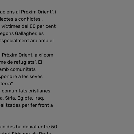
lacions al Pròxim Orient", i
ectes a conflictes ,
 víctimes del 80 per cent
segons Gallagher, es
 especialment ara amb el
 Pròxim Orient, així com
e de refugiats". El
e amb comunitats
espondre a les seves
terra".
e comunitats cristianes
 Síria, Egipte, Iraq,
alitzades per fer front a
ïcides ha deixat entre 50
atori Sirià per als Drets