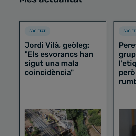
SOCIETAT
SOCIET
Jordi Vilà, geòleg:
Pere
"Els esvorancs han
grup
sigut una mala
l'et
coincidència"
però
rum