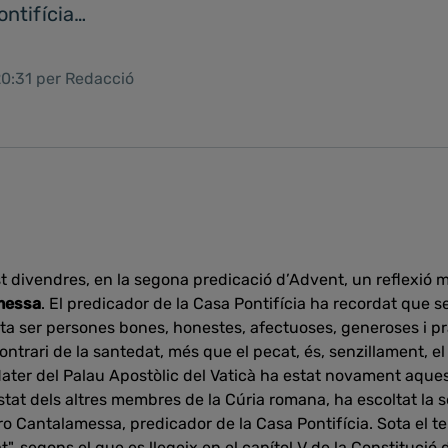
ontifícia…
20:31 per Redacció
t divendres, en la segona predicació d’Advent, un reflexió m
messa
. El predicador de la Casa Pontifícia ha recordat que 
a ser persones bones, honestes, afectuoses, generoses i pr
contrari de la santedat, més que el pecat, és, senzillament, el
ter del Palau Apostòlic del Vaticà ha estat novament aquest
stat dels altres membres de la Cúria romana, ha escoltat la
o Cantalamessa, predicador de la Casa Pontifícia. Sota el te
at", segons el que es llegeix en el capítol V de la Constituc