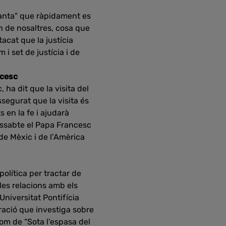
santa" que ràpidament es
n de nosaltres, cosa que
acat que la justícia
i set de justícia i de
ncesc
 ha dit que la visita del
ssegurat que la visita és
en la fe i ajudarà
issabte el Papa Francesc
de Mèxic i de l’Amèrica
política per tractar de
les relacions amb els
Universitat Pontifícia
ració que investiga sobre
 nom de “Sota l’espasa del