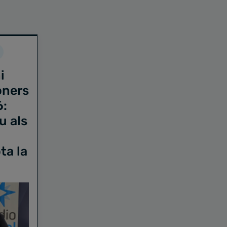
i
oners
6:
u als
ta la