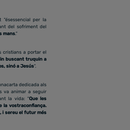
“ésessencial per la
ant del sofriment del
es mans
.”
s cristians a portar el
in buscant truquin a
os, sinó a Jesús
”.
 unacarta dedicada als
ls va animar a seguir
nt la vida: “
Que les
e la vostraconfiança.
 i sereu el futur més