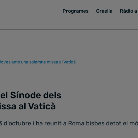
Programes
Graella
Ràdio a 
 Joves amb una solemne missa al Vaticà
el Sínode dels
sa al Vaticà
 d’octubre i ha reunit a Roma bisbes detot el mó