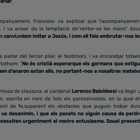
arlar
.”
ompanyament, Francesc va explicar que l’acompanyament 
”, i va avisar de la temptació de“rentar-se les mans” dav
n canvi,volem imitar a Jesús, i com ell feia embrutar-nos l
parlar del tercer pilar, el testimoni, i va encoratjar totsel
tothom: “
No és cristià esperarque els germans que estigu
rem d’anaron estan ells, no portant-nos a nosaltres mateix
 missa de clausura, el cardenal
Lorenzo Balsidessi
va llegir
n, escrita en nom de tots els paressinodals, en la qual e
amí de fe,superant els obstacles que puguin trobar dura
 us desanimin, i que els pecats no siguin causa de perdr
necessiten urgentment el vostre entusiasme. Souel present,