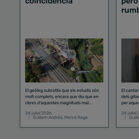
coincidència"
però
rum
El geòleg subratlla que els estudis són
El canta
molt complets, encara que diu que en
dels gita
obres d'aquestes magnituds mai
per aque
existeix el risc zero
24 juliol 2026
24 juliol
Guillem Andrés
,
Mercè Raga
Guil