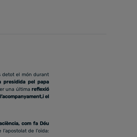
s detot el món durant
 presidida pel papa
 fer una última
reflexió
, l’acompanyament,i el
ciència, com fa Déu
l’apostolat de l’oïda: