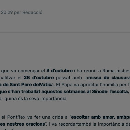
1 20:29 per Redacció
, que va començar el
3 d’octubre
i ha reunit a Roma bisbe
nalitzar el
28 d’octubre
passat amb la
missa de clausura
ca de Sant Pere delVatic
à. El Papa va aprofitar l’homilia per
 que s’han treballat aquestes setmanes al Sínode
:
l’escolta
car quina és la seva importància.
, el Pontífex va fer una crida a “
escoltar amb amor, ambpa
es nostres oracions
”, i va recordartambé la importància de 