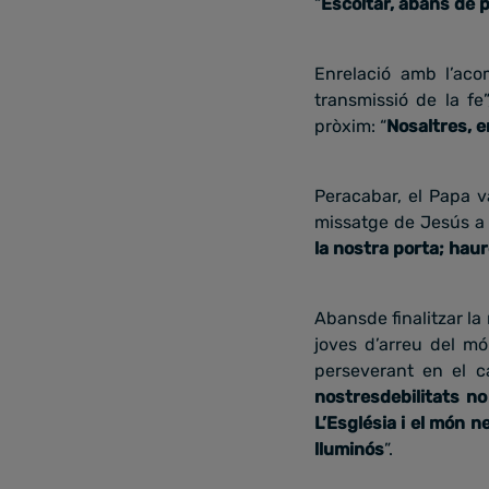
“
Escoltar, abans de p
Enrelació amb l’ac
transmissió de la fe
pròxim: “
Nosaltres, e
Peracabar, el Papa va 
missatge de Jesús a 
la nostra porta; hau
Abansde finalitzar la
joves d’arreu del mó
perseverant en el c
nostresdebilitats no
L’Església i el món 
lluminós
”.