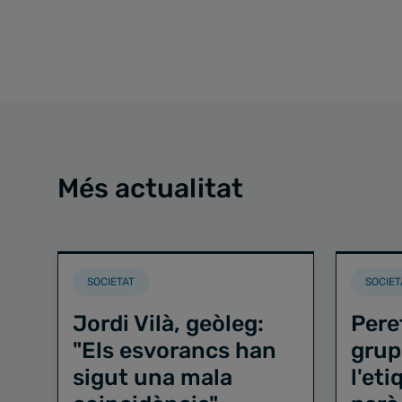
Més actualitat
SOCIETAT
SOCIET
Jordi Vilà, geòleg:
Pere
"Els esvorancs han
grup
sigut una mala
l'et