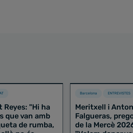
AT
Barcelona
ENTREVISTES
t Reyes: "Hi ha
Meritxell i Anton
s que van amb
Falgueras, preg
iqueta de rumba,
de la Mercè 202