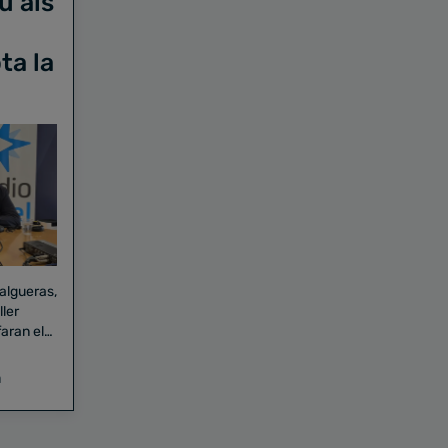
u als
ta la
Falgueras,
aran el
a