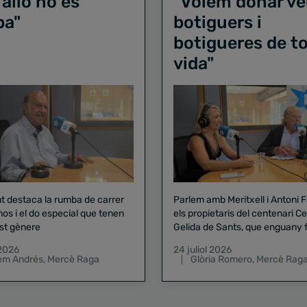
 allò no és
"Volem donar ve
ba"
botiguers i
botigueres de to
vida"
nt destaca la rumba de carrer
Parlem amb Meritxell i Antoni 
nos i el do especial que tenen
els propietaris del centenari Celler
st gènere
Gelida de Sants, que enguany f
pregó de la Mercè
 2026
24 juliol 2026
lem Andrés
,
Mercè Raga
Glòria Romero
,
Mercè Rag