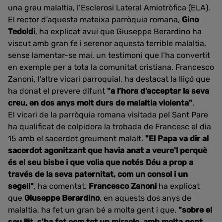
una greu malaltia, l’Esclerosi Lateral Amiotròfica (ELA).
El rector d’aquesta mateixa parròquia romana,
Gino
Tedoldi
, ha explicat avui que Giuseppe Berardino ha
viscut amb gran fe i serenor aquesta terrible malaltia,
sense lamentar-se mai, un testimoni que l’ha convertit
en exemple per a tota la comunitat cristiana. Francesco
Zanoni, l’altre vicari parroquial, ha destacat la lliçó que
ha donat el prevere difunt
"a l’hora d’acceptar la seva
creu, en dos anys molt durs de malaltia violenta"
.
El vicari de la parròquia romana visitada pel Sant Pare
ha qualificat de colpidora la trobada de Francesc el dia
15 amb el sacerdot greument malalt.
"El Papa va dir al
sacerdot agonitzant que havia anat a veure'l perquè
és el seu bisbe i que volia que notés Déu a prop a
través de la seva paternitat, com un consol i un
segell"
, ha comentat.
Francesco Zanoni
ha explicat
que
Giuseppe Berardino
, en aquests dos anys de
malaltia, ha fet un gran bé a molta gent i que,
"sobre el
seu llit, s'ha fet com tot un miracle, amb molta gent