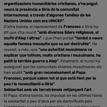
organitzacions humanitàries cristianes, s'ha pogut
veure la presència a Síria de la comunitat
internacional, a través d'algunes famílies de les
Nacions Unides com ara UNICEF"
.
D'altra banda, el representant de
Francesc
a Síria ha
dit que s'ha reunit
"amb diversos líders religiosos, el
muftí d'Alep i altres"
, i que l'han portat
"també a veure
aquella famosa mesquita que va ser destruïda"
. Ha
revelat, a més, que
"una autoritat musulmana va
explicar que tothom, molts cristians i musulmans, ha
patit la terrible guerra a Alep"
. Finalment, el nunci ha
assegurat que les comunitats sirianes musulmanes els
han acollit
"amb gran reconeixement al Papa
Francesc, perquè saben tot el que està fent per la
pau i la reconciliació a Síria"
.
Solidaritat amb els terratrèmols mitjançant l'art
El Papa, d'altra banda, ha impulsat en les últimes hores
la solidaritat a peu d’obra per als damnificats pels
terratrèmols que han afectat Itàlia. Aquest dijous hem