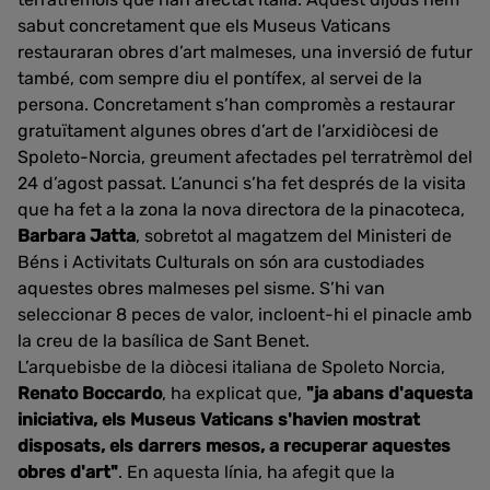
sabut concretament que els Museus Vaticans
restauraran obres d’art malmeses, una inversió de futur
també, com sempre diu el pontífex, al servei de la
persona. Concretament s’han compromès a restaurar
gratuïtament algunes obres d’art de l’arxidiòcesi de
Spoleto-Norcia, greument afectades pel terratrèmol del
24 d’agost passat. L’anunci s’ha fet després de la visita
que ha fet a la zona la nova directora de la pinacoteca,
Barbara Jatta
, sobretot al magatzem del Ministeri de
Béns i Activitats Culturals on són ara custodiades
aquestes obres malmeses pel sisme. S’hi van
seleccionar 8 peces de valor, incloent-hi el pinacle amb
la creu de la basílica de Sant Benet.
L’arquebisbe de la diòcesi italiana de Spoleto Norcia,
Renato Boccardo
, ha explicat que,
"ja abans d'aquesta
iniciativa, els Museus Vaticans s'havien mostrat
disposats, els darrers mesos, a recuperar aquestes
obres d'art"
. En aquesta línia, ha afegit que la