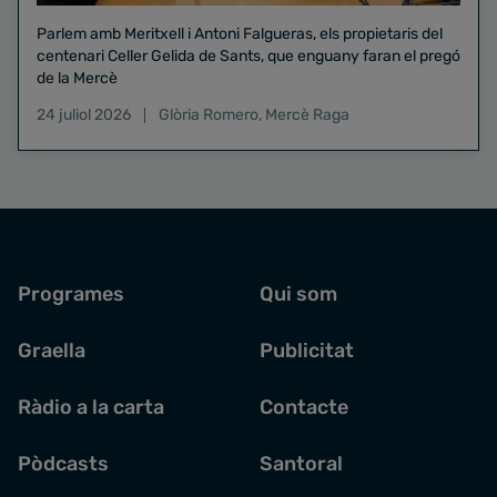
Parlem amb Meritxell i Antoni Falgueras, els propietaris del
centenari Celler Gelida de Sants, que enguany faran el pregó
de la Mercè
24 juliol 2026
Glòria Romero
,
Mercè Raga
Programes
Qui som
Graella
Publicitat
Ràdio a la carta
Contacte
Pòdcasts
Santoral