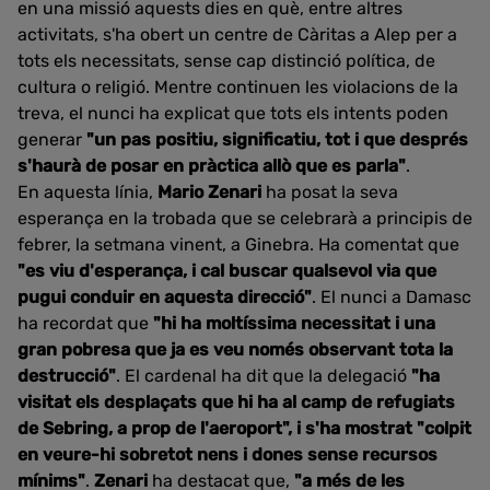
en una missió aquests dies en què, entre altres
activitats, s'ha obert un centre de Càritas a Alep per a
tots els necessitats, sense cap distinció política, de
cultura o religió. Mentre continuen les violacions de la
treva, el nunci ha explicat que tots els intents poden
generar
"un pas positiu, significatiu, tot i que després
s'haurà de posar en pràctica allò que es parla"
.
En aquesta línia,
Mario Zenari
ha posat la seva
esperança en la trobada que se celebrarà a principis de
febrer, la setmana vinent, a Ginebra. Ha comentat que
"es viu d'esperança, i cal buscar qualsevol via que
pugui conduir en aquesta direcció"
. El nunci a Damasc
ha recordat que
"hi ha moltíssima necessitat i una
gran pobresa que ja es veu només observant tota la
destrucció"
. El cardenal ha dit que la delegació
"ha
visitat els desplaçats que hi ha al camp de refugiats
de Sebring, a prop de l'aeroport", i s'ha mostrat "colpit
en veure-hi sobretot nens i dones sense recursos
mínims"
.
Zenari
ha destacat que,
"a més de les