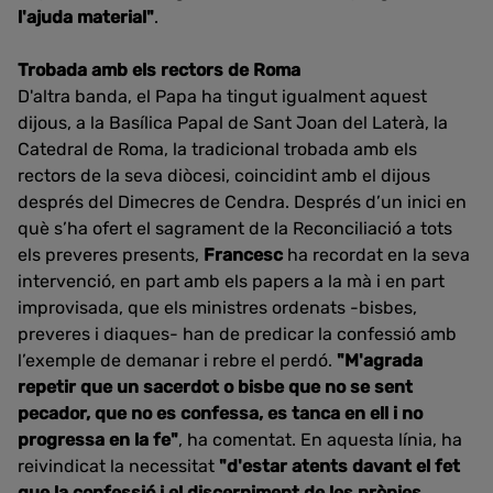
l'ajuda material"
.
Trobada amb els rectors de Roma
D'altra banda, el Papa ha tingut igualment aquest
dijous, a la Basílica Papal de Sant Joan del Laterà, la
Catedral de Roma, la tradicional trobada amb els
rectors de la seva diòcesi, coincidint amb el dijous
després del Dimecres de Cendra. Després d’un inici en
què s’ha ofert el sagrament de la Reconciliació a tots
els preveres presents,
Francesc
ha recordat en la seva
intervenció, en part amb els papers a la mà i en part
improvisada, que els ministres ordenats -bisbes,
preveres i diaques- han de predicar la confessió amb
l’exemple de demanar i rebre el perdó.
"M'agrada
repetir que un sacerdot o bisbe que no se sent
pecador, que no es confessa, es tanca en ell i no
progressa en la fe"
, ha comentat. En aquesta línia, ha
reivindicat la necessitat
"d'estar atents davant el fet
que la confessió i el discerniment de les pròpies