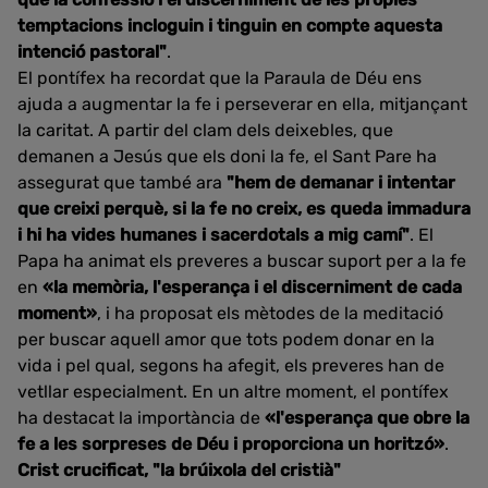
temptacions incloguin i tinguin en compte aquesta
intenció pastoral"
.
El pontífex ha recordat que la Paraula de Déu ens
ajuda a augmentar la fe i perseverar en ella, mitjançant
la caritat. A partir del clam dels deixebles, que
demanen a Jesús que els doni la fe, el Sant Pare ha
assegurat que també ara
"hem de demanar i intentar
que creixi perquè, si la fe no creix, es queda immadura
i hi ha vides humanes i sacerdotals a mig camí"
. El
Papa ha animat els preveres a buscar suport per a la fe
en
«la memòria, l'esperança i el discerniment de cada
moment»
, i ha proposat els mètodes de la meditació
per buscar aquell amor que tots podem donar en la
vida i pel qual, segons ha afegit, els preveres han de
vetllar especialment. En un altre moment, el pontífex
ha destacat la importància de
«l'esperança que obre la
fe a les sorpreses de Déu i proporciona un horitzó»
.
Crist crucificat, "la brúixola del cristià"