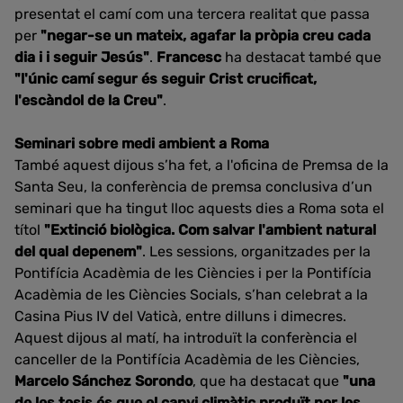
presentat el camí com una tercera realitat que passa
per
"negar-se un mateix, agafar la pròpia creu cada
dia i i seguir Jesús"
.
Francesc
ha destacat també que
"l'únic camí segur és seguir Crist crucificat,
l'escàndol de la Creu"
.
Seminari sobre medi ambient a Roma
També aquest dijous s’ha fet, a l'oficina de Premsa de la
Santa Seu, la conferència de premsa conclusiva d’un
seminari que ha tingut lloc aquests dies a Roma sota el
títol
"Extinció biològica. Com salvar l'ambient natural
del qual depenem"
. Les sessions, organitzades per la
Pontifícia Acadèmia de les Ciències i per la Pontifícia
Acadèmia de les Ciències Socials, s’han celebrat a la
Casina Pius IV del Vaticà, entre dilluns i dimecres.
Aquest dijous al matí, ha introduït la conferència el
canceller de la Pontifícia Acadèmia de les Ciències,
Marcelo Sánchez Sorondo
, que ha destacat que
"una
de les tesis és que el canvi climàtic produït per les