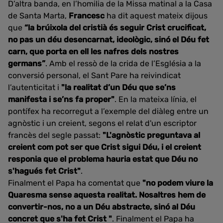
D’altra banda, en l’homilia de la Missa matinal a la Casa
de Santa Marta,
Francesc
ha dit aquest mateix dijous
que
“la brúixola del cristià és seguir Crist crucificat,
no pas un déu desencarnat, ideològic, sinó el Déu fet
carn, que porta en ell les nafres dels nostres
germans”
. Amb el ressò de la crida de l’Església a la
conversió personal, el Sant Pare ha reivindicat
l’autenticitat i
"la realitat d’un Déu que se’ns
manifesta i se’ns fa proper"
. En la mateixa línia, el
pontífex ha recorregut a l’exemple del diàleg entre un
agnòstic i un creient, segons el relat d'un escriptor
francès del segle passat:
"L'agnòstic preguntava al
creient com pot ser que Crist sigui Déu, i el creient
responia que el problema hauria estat que Déu no
s'hagués fet Crist"
.
Finalment el Papa ha comentat que
"no podem viure la
Quaresma sense aquesta realitat. Nosaltres hem de
convertir-nos, no a un Déu abstracte, sinó al Déu
concret que s'ha fet Crist "
. Finalment el Papa ha