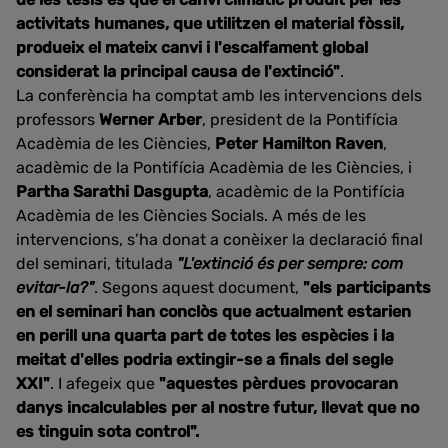
activitats humanes, que utilitzen el material fòssil,
produeix el mateix canvi i l'escalfament global
considerat la principal causa de l'extinció"
.
La conferència ha comptat amb les intervencions dels
professors
Werner Arber
, president de la Pontifícia
Acadèmia de les Ciències,
Peter Hamilton Raven
,
acadèmic de la Pontifícia Acadèmia de les Ciències, i
Partha Sarathi Dasgupta
, acadèmic de la Pontifícia
Acadèmia de les Ciències Socials. A més de les
intervencions, s’ha donat a conèixer la declaració final
del seminari, titulada
"L'extinció és per sempre: com
evitar-la?"
. Segons aquest document,
"els participants
en el seminari han conclòs que actualment estarien
en perill una quarta part de totes les espècies i la
meitat d'elles podria extingir-se a finals del segle
XXI"
. I afegeix que
"aquestes pèrdues provocaran
danys incalculables per al nostre futur, llevat que no
es tinguin sota control".