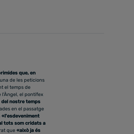
primides que, en
 una de les peticions
nt el temps de
'Àngel, el pontífex
 del nostre temps
rades en el passatge
s
«l'esdeveniment
al tots som cridats a
erat que
«
això ja és