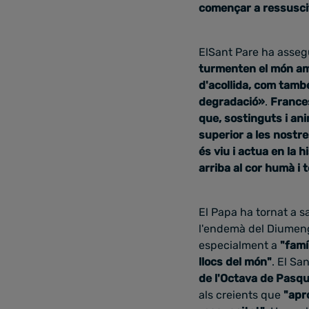
començar a ressusci
ElSant Pare ha asseg
turmenten el món amb
d'acollida, com tamb
degradació»
.
Franc
que, sostinguts i ani
superior a les nostr
és viu i actua en la 
arriba al cor humà i 
El Papa ha tornat a s
l'endemà del Diumeng
especialment a
"
famí
llocs del món"
. El Sa
de l'Octava de Pasqua
als creients que
"a
pr