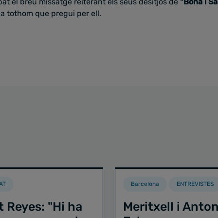
at el breu missatge reiterant els seus desitjos de
"Bona i S
tothom que pregui per ell.
AT
Barcelona
ENTREVISTES
t Reyes: "Hi ha
Meritxell i Anton