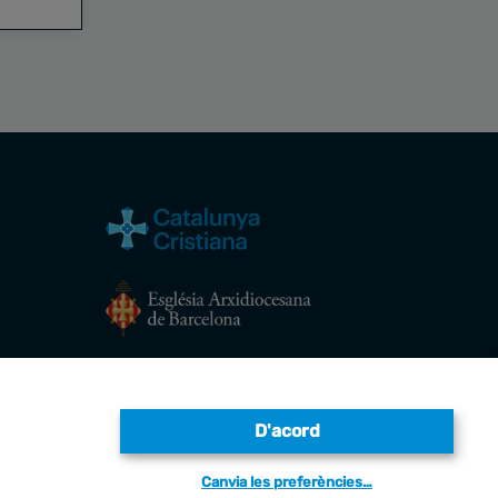
Avís legal
D'acord
Canvia les preferències…