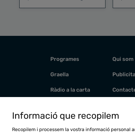
Programes
Qui som
Graella
Publicit
Ràdio a la carta
Contact
Pòdcasts
Santoral
Informació que recopilem
Actualitat
Recopilem i processem la vostra informació personal a