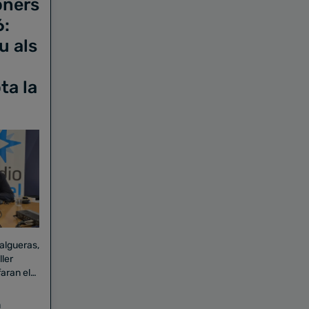
oners
6:
u als
ta la
Falgueras,
aran el
a