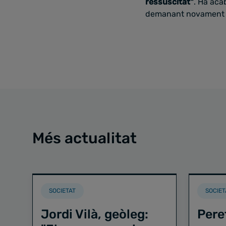
ressuscitat"
.
Ha acab
demanant novament a 
Més actualitat
SOCIETAT
SOCIET
Jordi Vilà, geòleg:
Pere