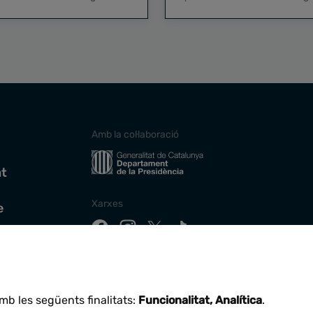
Amb la col·laboració
at
Xarxes
e
Descarrega la nostra app
mb les següents finalitats:
Funcionalitat, Analítica
.