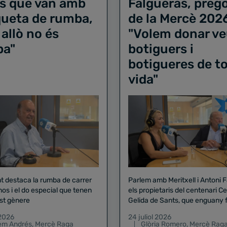
s que van amb
Falgueras, preg
iqueta de rumba,
de la Mercè 202
 allò no és
"Volem donar ve
ba"
botiguers i
botigueres de to
vida"
nt destaca la rumba de carrer
Parlem amb Meritxell i Antoni 
nos i el do especial que tenen
els propietaris del centenari Celler
st gènere
Gelida de Sants, que enguany f
pregó de la Mercè
 2026
24 juliol 2026
lem Andrés
,
Mercè Raga
Glòria Romero
,
Mercè Rag