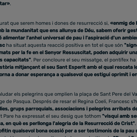
tar
»
.
urat que serem homes i dones de resurrecció si,
«enmig de l
 la mundanitat que ens allunya de Déu, sabem oferir gesto
é alimentar l'anhel universal de pau
i l'aspiració d'un ambie
esc
ha situat aquesta reacció positiva en tot el que són
"s
ign
mats per la fe en el Senyor Ressuscitat, poden adquirir una
es capacitats"
. Per concloure el seu missatge, el pontífex h
història mitjançant el seu Sant Esperit amb el qual rescata 
torna a donar esperança a qualsevol que estigui oprimit i e
aludar els pelegrins que omplien la plaça de Sant Pere del Va
e de Pasqua. Després de resar el Regina Coeli, Francesc s'
lies, grups parroquials, associacions i pelegrins arribats des
nt Pare ha expressat el seu desig que tothom
"visqui
amb ser
, en què es perllonga l'alegria de la Resurrecció de Crist"
ofitin qualsevol bona ocasió per a ser testimonis de la pau