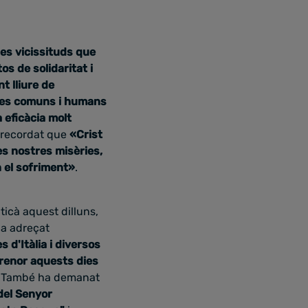
es vicissituds que
s de solidaritat i
nt lliure de
es comuns i humans
 eficàcia molt
a recordat que
«Crist
les nostres misèries,
n el sofriment»
.
ticà aquest dilluns,
ha adreçat
 d'Itàlia i diversos
enor aquests dies
. També ha demanat
 del Senyor