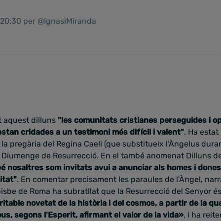
1 20:30 per @IgnasiMiranda
 aquest dilluns
"les comunitats cristianes perseguides i o
estan cridades a un testimoni més difícil i valent"
. Ha estat
 la pregària del Regina Caeli (que substitueix l'Àngelus dura
 Diumenge de Resurrecció. En el també anomenat Dilluns de l
é nosaltres som invitats avui
a anunciar als homes i dones
itat"
.
En comentar precisament les paraules de l'Àngel, nar
 bisbe de Roma ha subratllat que la Resurrecció del Senyor é
ritable
novetat de la història i del cosmos, a partir de la qu
s, segons l'Esperit, afirmant el valor de la vida
»
, i ha reit