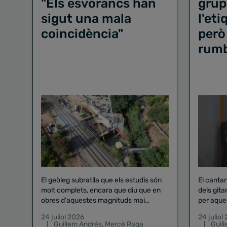
"Els esvorancs han
grup
sigut una mala
l'et
coincidència"
però
rum
El geòleg subratlla que els estudis són
El canta
molt complets, encara que diu que en
dels gita
obres d'aquestes magnituds mai
per aque
existeix el risc zero
24 juliol 2026
24 juliol
Guillem Andrés
,
Mercè Raga
Guil