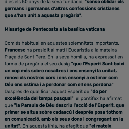
dies els 50 anys de la seva fundació,
"sense oblidar els
germans i germanes d'altres confessions cristianes
que s'han unit a aquesta pregària"
.
Missatge de Pentecosta a la basílica vaticana
Com és habitual en aquestes solemnitats importants,
Francesc
ha presidit al matí l'Eucaristia a la mateixa
Plaça de Sant Pere. En la seva homilia, ha expressat en
forma de pregària el seu desig
"que l'Esperit Sant baixi
un cop més sobre nosaltres i ens ensenyi la unitat,
renovi els nostres cors i ens ensenyi a estimar com
Déu ens estima i a perdonar com ell ens perdona"
.
Després de qualificar aquest Esperit de
"do per
excel·lència del temps pasqual"
, el pontífex ha afirmat
que
"la Paraula de Déu descriu l'acció de l'Esperit, que
primer se situa sobre cadascú i després posa tothom
en comunicació, amb els seus dons i congregant en la
unitat
"
. En aquesta línia, ha afegit que
"el mateix