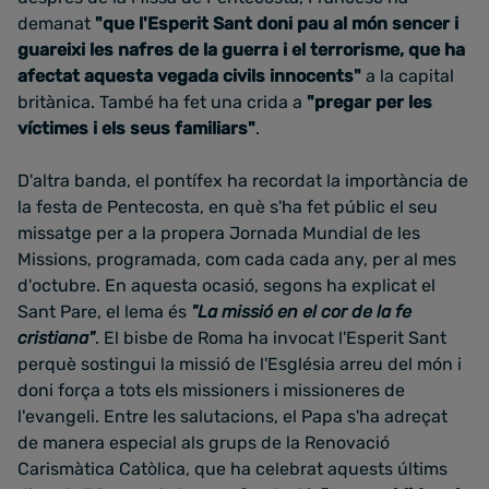
demanat
"que l'Esperit Sant doni pau al món sencer i
guareixi les nafres de la guerra i el terrorisme, que ha
afectat aquesta vegada civils innocents"
a la capital
britànica. També ha fet una crida a
"pregar per les
víctimes i els seus familiars"
.
D'altra banda, el pontífex ha recordat la importància de
la festa de Pentecosta, en què s'ha fet públic el seu
missatge
per a la propera Jornada Mundial de les
Missions, programada, com cada cada any, per al mes
d'octubre.
En aquesta ocasió, segons ha explicat el
Sant Pare, el lema és
"La missió en el cor de la fe
cristiana"
.
El bisbe de Roma ha invocat l'Esperit Sant
perquè sostingui la missió de l'Església arreu del món i
doni força a tots els missioners i missioneres de
l'evangeli. Entre les salutacions, el Papa s'ha adreçat
de manera especial
als grups de la Renovació
Carismàtica Catòlica, que ha celebrat aquests últims