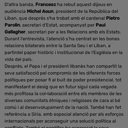
D'altra banda,
Francesc
ha rebut aquest dijous en
audiència
Michel Aoun
, president de la República del
Líban, que després s'ha trobat amb el cardenal
Pietro
Parolin
, secretari d'Estat, acompanyat per
Paul
Gallagher
, secretari per a les Relacions amb els Estats.
Durant l’entrevista, l'atenció s’ha centrat en les bones
relacions bilaterals entre la Santa Seu i el Líban, a
partirdel paper històric i institucional de l'Església en la
vida del país.
Després, el Papa i el president libanès han compartit la
seva satisfacció pel compromís de les diferents forces
polítiques per posar fi al buit de poder presidencial, tot
manifestant el desig que en futur sigui cada vegada
més profitosa la col•laboració entre els membres de les
diverses comunitats ètniques i religioses de cara al bé
comú i al desenvolupament de la nació. També han fet
referència a Síria, amb especial atenció per als esforços
internacionals per aconseguir una solució política al
conflicte. També el pontífex ha expressat la seva