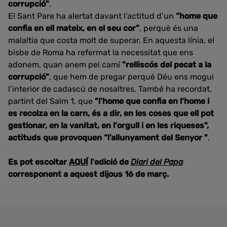
corrupció"
.
El Sant Pare ha alertat davant l’actitud d’un
“home que
confia en ell mateix, en el seu cor”
, perquè és una
malaltia que costa molt de superar. En aquesta línia, el
bisbe de Roma ha refermat la necessitat que ens
adonem, quan anem pel camí
"relliscós del pecat a la
corrupció"
, que hem de pregar perquè Déu ens mogui
l’interior de cadascú de nosaltres. També ha recordat,
partint del Salm 1, que
"l'home que confia en l'home i
es recolza en la carn, és a dir, en les coses que ell pot
gestionar, en la vanitat, en l'orgull i en les riqueses",
actituds que provoquen “l’allunyament del Senyor "
.
Es pot escoltar
AQUÍ
l'edició de
Diari del Papa
corresponent a aquest dijous 16 de març.