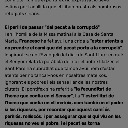
estima per l'acollida que el Líban presta als nombrosos
refugiats sirians.
El perill de passar "del pecat a la corrupció"
I en l’homilia de la Missa matinal a la Casa de Santa
Marta,
Francesc
ha fet avui una crida a
“estar atents a
no prendre el camí que del pecat porta a la corrupció”
.
Inspirant-se en l'Evangeli del dia -de Sant Lluc- en què
el Senyor relata la paràbola del ric i el pobre Llàtzer, el
Sant Pare ha subratllat que també avui hem d'estar
atents per no tancar-nos en nosaltres mateixos,
ignorant els pobres i els sense llar de les nostres
ciutats. El pontífex s’ha referit a
"la fecunditat de
l'home que confia en el Senyor"
, i a
"l'esterilitat de
l'home que confia en ell mateix, com també en el poder
ia les riqueses, per recordar que aquest camí és
perillós, relliscós, i per assegurar que el qui viu en les
riqueses no veu el pobre, i el pecat es torna