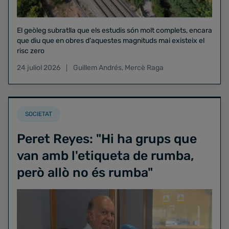
El geòleg subratlla que els estudis són molt complets, encara
que diu que en obres d'aquestes magnituds mai existeix el
risc zero
24 juliol 2026
Guillem Andrés
,
Mercè Raga
SOCIETAT
Peret Reyes: "Hi ha grups que
van amb l'etiqueta de rumba,
però allò no és rumba"