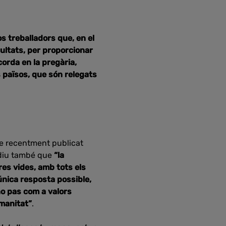
 treballadors que, en el
cultats, per proporcionar
corda en la pregària,
s països, que són relegats
bre recentment publicat
 diu també que
“la
res vides, amb tots els
única resposta possible,
 no pas com a valors
umanitat”
.