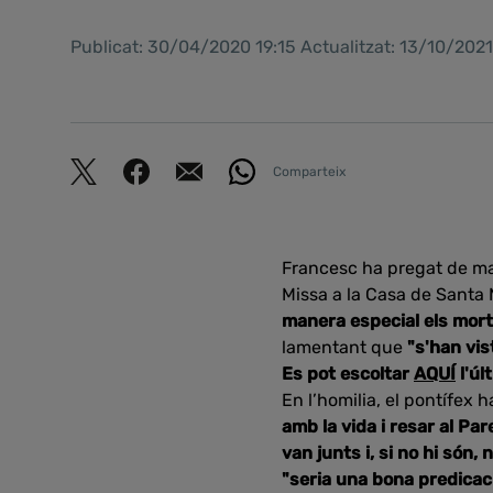
Publicat: 30/04/2020 19:15 Actualitzat: 13/10/202
Comparteix
Francesc ha pregat de man
Missa a la Casa de Santa 
manera especial els mort
lamentant que
"s'han vis
Es pot escoltar
AQUÍ
l'úl
En l’homilia, el pontífex
amb la vida i resar al Par
van junts i, si no hi són,
"seria una bona predicaci