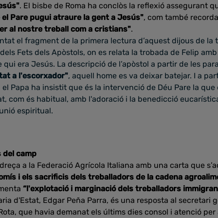
Jesús"
. El bisbe de Roma ha conclòs la reflexió assegurant 
 el Pare pugui atraure la gent a Jesús"
, com també record
er al nostre treball com a cristians"
.
tat el fragment de la primera lectura d’aquest dijous de la
 dels Fets dels Apòstols, on es relata la trobada de Felip am
qui era Jesús. La descripció de l’apòstol a partir de les para
tat a l'escorxador"
, aquell home es va deixar batejar. I a part
 el Papa ha insistit que és la intervenció de Déu Pare la que
at, com és habitual, amb l'adoració i la benedicció eucarístic
nió espiritual.
s del camp
adreça a la Federació Agrícola Italiana amb una carta que s’a
omís i els sacrificis dels treballadors de la cadena agroali
amenta
“l'explotació i marginació dels treballadors immigra
aria d'Estat, Edgar Peña Parra, és una resposta al secretari 
 Rota, que havia demanat els últims dies consol i atenció per 