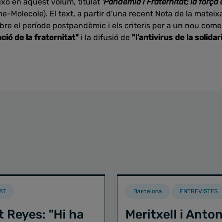
això en aquest volum, titulat
'Pandèmia i Fraternitat; la forç
e-Molecole). El text, a partir d'una recent Nota de la matei
sobre el període postpandèmic i els criteris per a un nou co
ació de la fraternitat"
i la difusió de
"l’antivirus de la solidar
AT
Barcelona
ENTREVISTES
t Reyes: "Hi ha
Meritxell i Anton