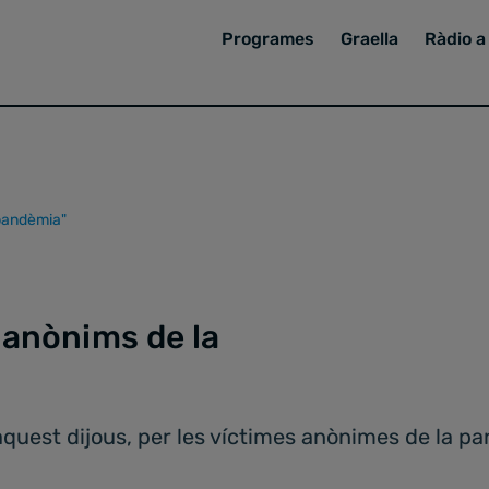
Programes
Graella
Ràdio a 
 pandèmia"
 anònims de la
uest dijous, per les víctimes anònimes de la pand