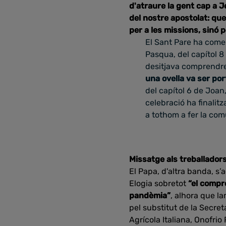
d'atraure la gent cap a 
del nostre apostolat: que
per a les missions, sinó p
El Sant Pare ha comen
Pasqua, del capítol 8
desitjava comprendre 
una ovella va ser por
del capítol 6 de Joan,
celebració ha finalitz
a tothom a fer la comu
Missatge als treballador
El Papa, d'altra banda, s’
Elogia sobretot
“el compr
pandèmia”
, alhora que l
pel substitut de la Secret
Agrícola Italiana, Onofrio