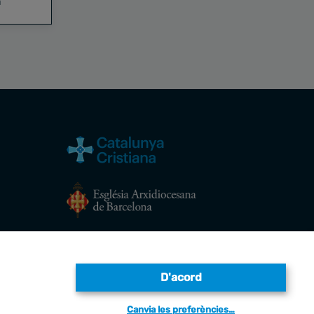
a
Avís legal
D'acord
Canvia les preferències…