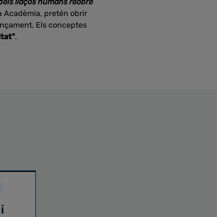
a dels llaços humans reobre
xa Acadèmia, pretén obrir
mençament. Els conceptes
itat"
.
i