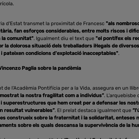
ícola.
ria d'Estat transmet la proximitat de Francesc
"als nombrosos
ària, fan esforços considerables, entre molts riscos i difi
a la comunitat"
. Igualment diu el text que
"el pontífex els re
r la dolorosa situació dels treballadors il·legals de diverso
 i pateixen condicions d'explotació inacceptables"
.
 Vincenzo Paglia sobre la pandèmia
nt de l'Acadèmia Pontifícia per a la Vida, assegura en un lli
mostrat la nostra fragilitat com a individus”
. L’arquebisbe
s i superestructures que hem creat per a defensar les nost
n resultat vulnerables”
. El prelat destaca igualment que
“l'
 es construeix sobre la fraternitat i la solidaritat, enteses
naments sobre els quals descansa la supervivència de la h