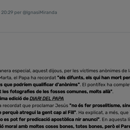
1 20:29 per @IgnasiMiranda
era especial, aquest dijous, per les víctimes anònimes de la
Marta, el Papa ha recordat
"els difunts, els qui han mort pe
s que podríem qualificar d'anònims"
. El pontífex ha comple
t les fotografies de les fosses comunes, molts allà"
.
tima edició de
DIARI DEL PAPA
 ha recordat que proclamar Jesús
"no és fer proselitisme, sin
e perquè atregui la gent cap al Fill"
. Ha explicat, a més, que
 no es pot fer predicació apostòlica nir anunci"
. En aquesta 
ó moral amb moltes coses bones, totes bones, però el Pare 