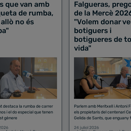
s que van amb
Falgueras, preg
iqueta de rumba,
de la Mercè 202
 allò no és
"Volem donar ve
ba"
botiguers i
botigueres de to
vida"
nt destaca la rumba de carrer
Parlem amb Meritxell i Antoni 
nos i el do especial que tenen
els propietaris del centenari Celler
st gènere
Gelida de Sants, que enguany f
pregó de la Mercè
 2026
24 juliol 2026