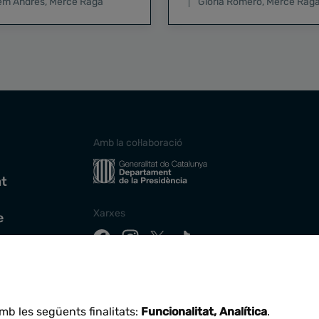
lem Andrés
,
Mercè Raga
Glòria Romero
,
Mercè Rag
Amb la col·laboració
at
Xarxes
e
Descarrega la nostra app
mb les següents finalitats:
Funcionalitat, Analítica
.