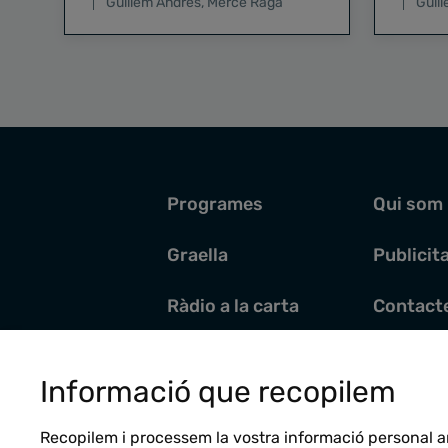
Guillem Andrés
,
Mercè Raga
Guil
Programes
Qui som
Graella
Publicit
Ràdio a la carta
Contact
Pòdcasts
Santoral
Informació que recopilem
Actualitat
Recopilem i processem la vostra informació personal a