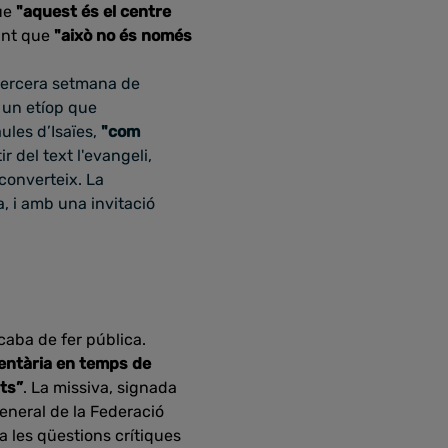
que
"aquest és el centre
ant que
"això no és només
 tercera setmana de
b un etíop que
ules d’Isaïes,
"com
ir del text l'evangeli,
 converteix. La
a, i amb una invitació
caba de fer pública.
mentària en temps de
nts”
. La missiva, signada
general de la Federació
a les qüestions crítiques