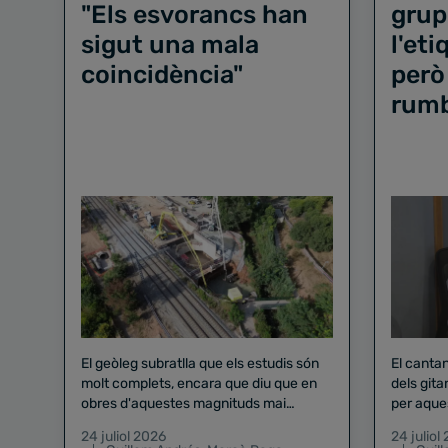
"Els esvorancs han
grup
sigut una mala
l'et
coincidència"
però
rum
El geòleg subratlla que els estudis són
El canta
molt complets, encara que diu que en
dels gita
obres d'aquestes magnituds mai
per aque
existeix el risc zero
24 juliol 2026
24 juliol