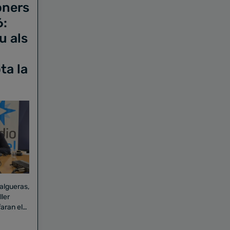
oners
6:
u als
ta la
Falgueras,
aran el