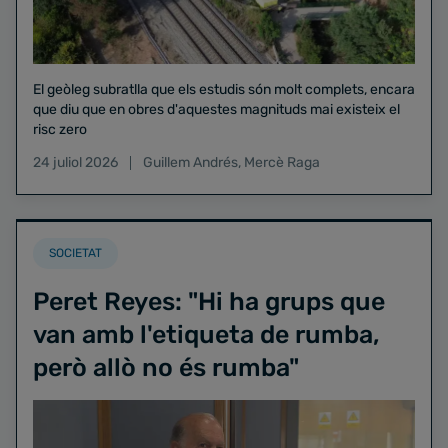
El geòleg subratlla que els estudis són molt complets, encara
que diu que en obres d'aquestes magnituds mai existeix el
risc zero
24 juliol 2026
Guillem Andrés
,
Mercè Raga
SOCIETAT
Peret Reyes: "Hi ha grups que
van amb l'etiqueta de rumba,
però allò no és rumba"