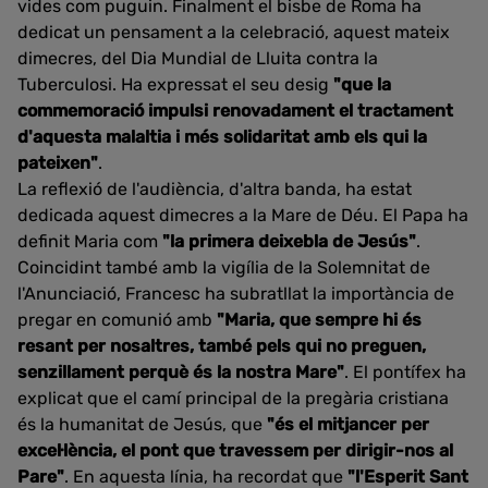
vides com puguin. Finalment el bisbe de Roma ha
dedicat un pensament a la celebració, aquest mateix
dimecres, del Dia Mundial de Lluita contra la
Tuberculosi. Ha expressat el seu desig
"que la
commemoració impulsi renovadament el tractament
d'aquesta malaltia i més solidaritat amb els qui la
pateixen"
.
La reflexió de l'audiència, d'altra banda, ha estat
dedicada aquest dimecres a la Mare de Déu. El Papa ha
definit Maria com
"la primera deixebla de Jesús"
.
Coincidint també amb la vigília de la Solemnitat de
l'Anunciació, Francesc ha subratllat la importància de
pregar en comunió amb
"Maria, que sempre hi és
resant per nosaltres, també pels qui no preguen,
senzillament perquè és la nostra Mare"
. El pontífex ha
explicat que el camí principal de la pregària cristiana
és la humanitat de Jesús, que
"és el mitjancer per
excel·lència, el pont que travessem per dirigir-nos al
Pare"
. En aquesta línia, ha recordat que
"l'Esperit Sant