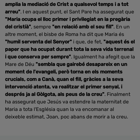
amplia la mediació de Crist a qualsevol temps i a tot
arreu"
. I en aquest punt, el Sant Pare ha assegurat que
"Maria ocupa el lloc primer i privilegiat en la pregària
del cristià"
, sempre
"en relació amb el seu fill"
. En un
altre moment, el bisbe de Roma ha dit que Maria és
"humil serventa del Senyor"
i que, de fet,
"aquest és el
paper que ha ocupat durant tota la seva vida terrenal
i que conserva per sempre"
. Igualment ha afegit que la
Mare de Déu
"sembla que gairebé desapareix en un
moment de l'evangeli, però torna en els moments
crucials, com a Canà, quan el fill, gràcies a la seva
intervenció atenta, va realitzar el primer senyal, i
després ja al Gòlgota, als peus de la creu"
. Finalment
ha assegurat que Jesús va estendre la maternitat de
Maria a tota l'Església quan la va encomanar al
deixeble estimat, Joan, poc abans de morir a la creu.