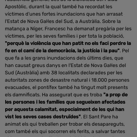
Apostòlic, durant la qual també ha recordat les
víctimes d'unes fortes inundacions que han arrasat
l'Estat de Nova Gal·les del Sud, a Austràlia. Sobre la
matança a Níger, Francesc ha demanat pregària per les
víctimes, per les seves famílies i per tota la població,
"perquè la violència que han patit no els faci perdre la
fe en el camí de la democràcia, la justícia i la pau"
. Pel
que fa a les grans inundacions dels últims dies, que
han causat greus danys en l'Estat de Nova Gal·les del
Sud (Austràlia) amb 38 localitats declarades per les
autoritats zones de desastre natural i 18.000 persones
evacuades, el pontífex també ha tingut molt presents
els damnificats. Ha assegurat que es troba
"a prop de
les persones i les famílies que segueixen afectades
per aquesta calamitat, especialment de les qui han
vist les seves cases destruïdes"
. El Sant Pare ha
animat els qui treballen per trobar els desapareguts,
com també els qui socorren els ferits, a salvar tantes