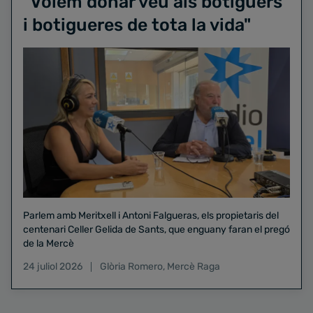
"Volem donar veu als botiguers
i botigueres de tota la vida"
Parlem amb Meritxell i Antoni Falgueras, els propietaris del
centenari Celler Gelida de Sants, que enguany faran el pregó
de la Mercè
24 juliol 2026
Glòria Romero
,
Mercè Raga