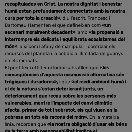
recapitulades en Crist. La nostra dignitat i benestar
humà estan profundament connectats amb la nostra
cura per tota la creació»
, diu l'escrit. Francesc i
Bartomeu I lamenten el que defineixen com
«un
escenari moralment decadent»
, amb
«la propensió a
interrompre els delicats i equilibrats ecosistemes del
món»
, així com l'afany de manipular i controlar els
recursos del planeta i la cobdícia il·limitada de guanys
en els mercats.
El pontífex i el líder ortodox subratllen que
«les
conseqüències d'aquesta cosmovisió alternativa són
tràgiques i duradores
»
,
i que
«e
l medi ambient humà i
el de la natura s'estan deteriorant junts, un
deteriorament que recau sobre les persones més
vulnerables, mentre l'impacte del canvi climàtic
afecta, primer de tot i sobretot, els qui viuen en la
pobresa en tots els racons del món»
. En la mateixa
línia, recorden que
«la nostra obligació d'usar els béns
de la terra amb responsabilitat implica el