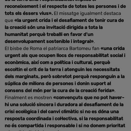
reconeixement i el respecte de totes les persones i de
tots els éssers vius».
El missatge igualment destaca
que
«la urgent crida i el desafiament de tenir cura de
la creació són una invitació dirigida a tota la
humanitat perquè treballi en favor d'un
desenvolupament sostenible i integral»
.
El bisbe de Roma el patriarca Bartomeu fan
«una crida
urgent als que ocupen llocs de responsabilitat social i
econòmica, així com a política i cultural, perquè
escoltin el crit de la terra i atenguin les necessitats
dels marginats, però sobretot perquè responguin a la
súplica de milions de persones i donin suport al
consens del món per la cura de la creació ferida»
.
Finalment es mostren
«convençuts que no pot haver-
hi una solució sincera i duradora al desafiament de la
crisi ecològica i del canvi climàtic si no es dóna una
resposta coordinada i col·lectiva, si la responsabilitat
no és compartida i responsable i si no donem prioritat