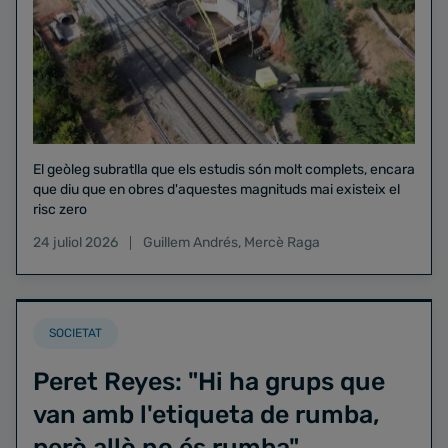
El geòleg subratlla que els estudis són molt complets, encara
que diu que en obres d'aquestes magnituds mai existeix el
risc zero
24 juliol 2026
Guillem Andrés
,
Mercè Raga
SOCIETAT
Peret Reyes: "Hi ha grups que
van amb l'etiqueta de rumba,
però allò no és rumba"