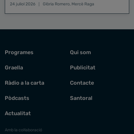
24 juliol 2026
Glòria Romero
,
Mercè Raga
Programes
Qui som
Graella
Publicitat
Ràdio a la carta
Contacte
Pòdcasts
Santoral
Actualitat
Amb la col·laboració