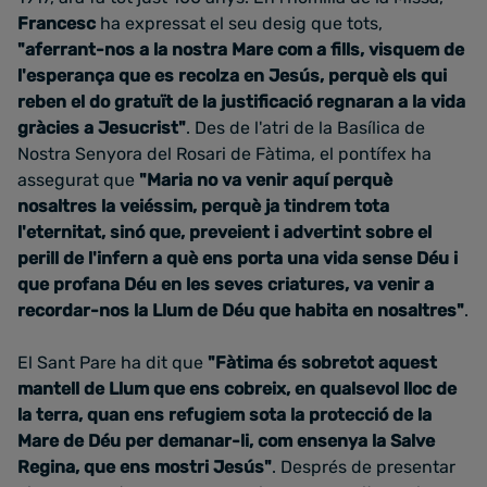
Francesc
ha expressat el seu desig que tots,
"aferrant-nos a la nostra Mare
com a fills, visquem de
l'esperança que es recolza en Jesús, perquè els qui
reben el do gratuït de la justificació regnaran a la vida
gràcies a Jesucrist
"
. Des de
l'atri de la Basílica de
Nostra Senyora del Rosari de Fàtima, e
l pontífex ha
assegurat que
"Maria no va venir aquí perquè
nosaltres la veiéssim, perquè ja tindrem tota
l'eternitat, sinó que,
preveient i advertint sobre el
perill de l'infern a què ens porta una vida sense Déu i
que profana Déu en les seves criatures, va venir a
recordar-nos la Llum de Déu que habita en nosaltres
"
.
El Sant Pare ha dit que
"Fàtima és sobretot aquest
mantell de Llum que ens cobreix, en qualsevol lloc de
la terra, quan ens refugiem sota la protecció de la
Mare de Déu per
demanar-li, com ensenya la Salve
Regina, que ens mostri Jesús"
. Després de presentar