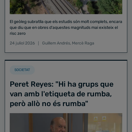
El geòleg subratlla que els estudis són molt complets, encara
que diu que en obres d'aquestes magnituds mai existeix el
risc zero
24 juliol 2026
Guillem Andrés
,
Mercè Raga
SOCIETAT
Peret Reyes: "Hi ha grups que
van amb l'etiqueta de rumba,
però allò no és rumba"