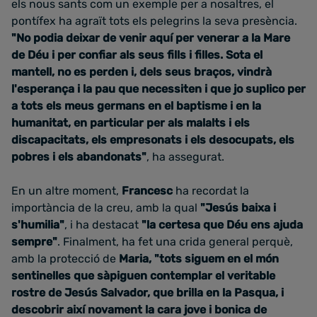
els nous sants com un exemple per a nosaltres, el
pontífex ha agraït tots els pelegrins la seva presència.
"No podia deixar de venir aquí per venerar a la Mare
de Déu i per confiar als seus fills i filles.
Sota el
mantell, no es perden i,
dels seus braços, vindrà
l'esperança i la pau que necessiten i que jo suplico per
a tots els meus germans en el baptisme i en la
humanitat, en particular per als malalts i els
discapacitats, els empresonats i els desocupats, els
pobres i els abandonats"
, ha assegurat.
En un altre moment,
Francesc
ha recordat la
importància de la creu, amb la qual
"Jesús baixa i
s'humilia"
, i ha destacat
"la certesa que Déu ens ajuda
sempre"
. Finalment, ha fet una crida general perquè,
amb la protecció de
Maria, "tots siguem en el món
sentinelles que sàpiguen contemplar el veritable
rostre de Jesús Salvador, que brilla en la Pasqua, i
descobrir així novament la cara jove i bonica de