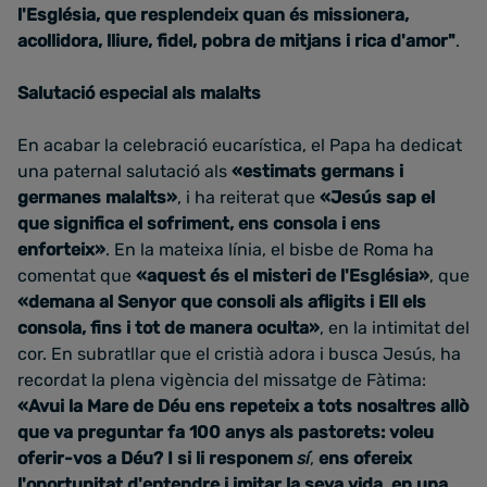
l'Església, que resplendeix
quan és missionera,
acollidora, lliure, fidel, pobra de mitjans i rica d'amor"
.
Salutació especial als malalts
En acabar la celebració eucarística, el Papa ha dedicat
una paternal salutació als
«estimats germans i
germanes malalts»
, i ha reiterat que
«Jesús sap el
que significa el sofriment, ens consola i ens
enforteix»
. En la mateixa línia, el bisbe de Roma ha
comentat que
«aquest és el misteri de l'Església»
, que
«demana al Senyor que consoli als afligits i Ell els
consola, fins i tot de manera oculta»
, en la intimitat del
cor.
En subratllar que el cristià adora i busca Jesús, ha
recordat la plena vigència del missatge de Fàtima:
«Avui la Mare de Déu ens repeteix a tots nosaltres allò
que va preguntar fa 100 anys als pastorets: voleu
oferir-vos a Déu?
I si li responem
sí
,
ens ofereix
l'oportunitat d'entendre i imitar la seva vida, en una