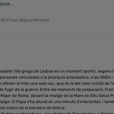
rquia…
1 20:31 per @IgnasiMiranda
issabte l’illa grega de Lesbos en un moment oportú, segons 
rsones vinculades a la jerarquia eclesiàstica, a les ONGs i a 
 ofereix al món una sola veu, que és la del valor cristià de l’a
e fugir de la guerra. Entre els moments de preparació, Franc
a Major de Roma, davant la imatge de la Mare de Déu Salus P
atge. El Papa s'ha aturat en uns minuts d’interioritat, i tam
 els colors de la bandera de Grècia.
 Rodríguez Maradiaga, arquebisbe de Tegucigalpa, a Hondu