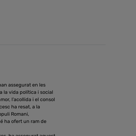
han assegurat en les
la vida política i social
mor, l’acollida i el consol
esc ha resat, a la
opuli Romani,
bé ha ofert un ram de
res, ha assegurat aquest