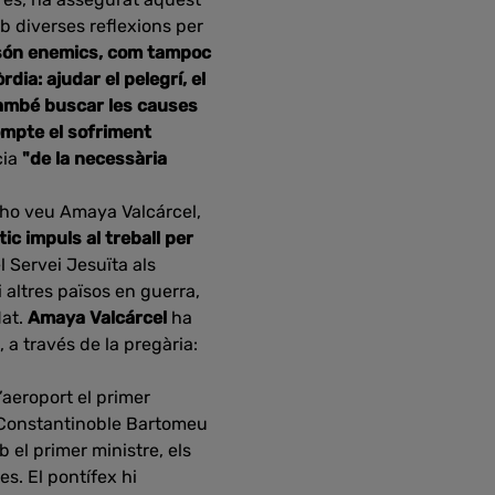
b diverses reflexions per
 són enemics, com tampoc
dia: ajudar el pelegrí, el
també buscar les causes
ompte el sofriment
cia
"de la necessària
 ho veu Amaya Valcárcel,
ic impuls al treball per
l Servei Jesuïta als
 altres països en guerra,
dat.
Amaya Valcárcel
ha
 a través de la pregària:
l’aeroport el primer
e Constantinoble Bartomeu
 el primer ministre, els
s. El pontífex hi