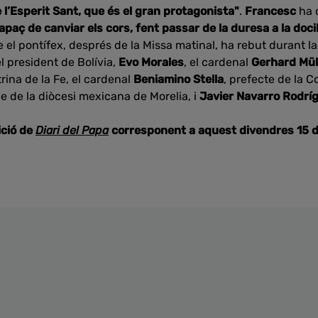
e l’Esperit Sant, que és el gran protagonista"
.
Francesc
ha 
paç de canviar els cors, fent passar de la duresa a la docili
l pontífex, després de la Missa matinal, ha rebut durant la
l president de Bolívia,
Evo Morales
, el cardenal
Gerhard Mü
rina de la Fe, el cardenal
Beniamino Stella
, prefecte de la C
be de la diòcesi mexicana de Morelia, i
Javier Navarro Rodrí
ició de
Diari del Papa
corresponent a aquest divendres 15 d'