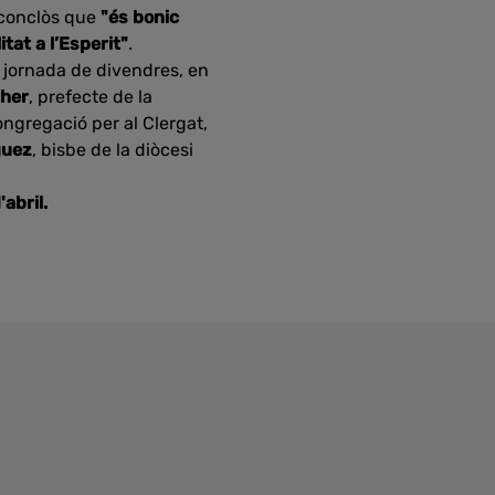
conclòs que
"és bonic
tat a l’Esperit"
.
 jornada de divendres, en
lher
, prefecte de la
ongregació per al Clergat,
guez
, bisbe de la diòcesi
abril.