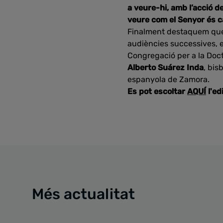
a veure-hi, amb l’acció d
veure com el Senyor és ca
Finalment destaquem que e
audiències successives, e
Congregació per a la Doct
Alberto Suárez Inda
, bis
espanyola de Zamora.
Es pot escoltar
AQUÍ
l'ed
Més actualitat