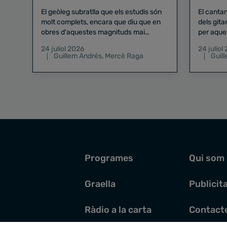
El geòleg subratlla que els estudis són
El canta
molt complets, encara que diu que en
dels gita
obres d'aquestes magnituds mai
per aque
existeix el risc zero
24 juliol 2026
24 juliol
Guillem Andrés
,
Mercè Raga
Guil
Programes
Qui som
Graella
Publicit
Ràdio a la carta
Contact