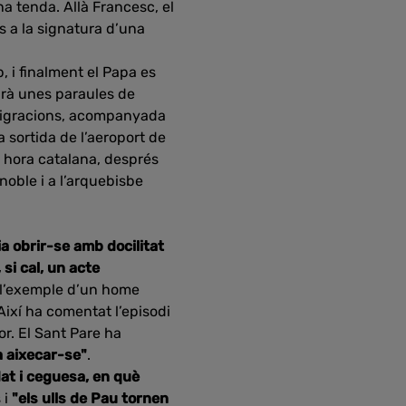
a tenda. Allà Francesc, el
 a la signatura d’una
, i finalment el Papa es
arà unes paraules de
s migracions, acompanyada
 sortida de l’aeroport de
, hora catalana, després
noble i a l’arquebisbe
ia obrir-se amb docilitat
 si cal, un acte
l’exemple d’un home
Així ha comentat l’episodi
r. El Sant Pare ha
a aixecar-se"
.
dat i ceguesa, en què
 i
"els ulls de Pau tornen