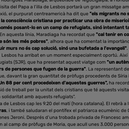
isita del Papa a l’illa de Lesbos portarà un gran missatge am
lexió, el purpurat centreamericà ha dit que
"els migrants no
a la consciència cristiana per practicar una obra de misericòr
o només posant-lo en un camp de refugiats, sinó intentant 
 En aquesta línia, Maradiaga ha recordat que
"cal tenir en c
e són les més pobres"
, alhora que ha comentat la importàn
ruir murs no és cap solució, sinó una bufetada a l'evangeli"
.
 a Lesbos ha arribat en un moment especialment oportú. Així
fugiats (SJR), que ha presentat aquest viatge com
"un autènt
rs de persones que fugen de la guerra"
. La representant de
e, davant la gran quantitat de pròfugs procedents de Síria i
Un 88 per cent procedeixen d'aquestes guerres",
ha recor
 de treball per la unitat dels cristians que té aquests visita,
solidaritat amb aquests refugiats".
lla de Lesbos cap les 9.20 del matí (hora catalana). El rebrà a 
ras
, i també saludaran el pontífex el patriarca ecumènic d
Atenes Jeroni. Després d’una trobada privada de Francesc amb
ran al camp de pròfugs de Moria, que acull unes 3.000 persone