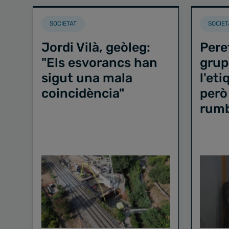
SOCIETAT
SOCIET
Jordi Vilà, geòleg:
Pere
"Els esvorancs han
grup
sigut una mala
l'et
coincidència"
però
rum