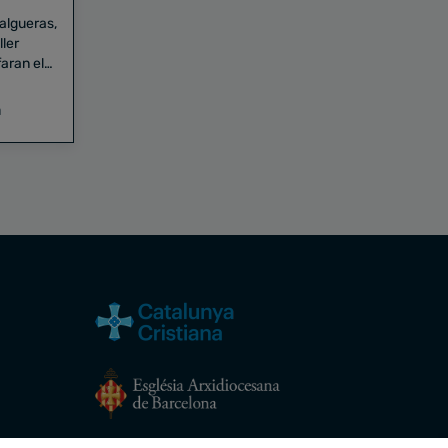
Falgueras,
aran el
a