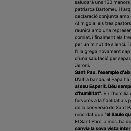
saludarà uns 150 menors a
patriarca Bartomeu i l’a
declaració conjunta amb
Al migdia, els tres pastor
reunirà amb una represent
comiat, i finalment els t
per un minut de silenci. 
l’illa grega novament cap
d’una salutació per separa
Jeroni.
Sant Pau, l'exemple d'ai
D'altra banda, el Papa ha
al seu Esperit, Déu sempre
d’humilitat"
. En l’homilia
fervorós a la fidelitat als 
de la conversió de Sant P
recordat que
"el Saule q
El Sant Pare, a més, ha 
canvia la seva vista inter