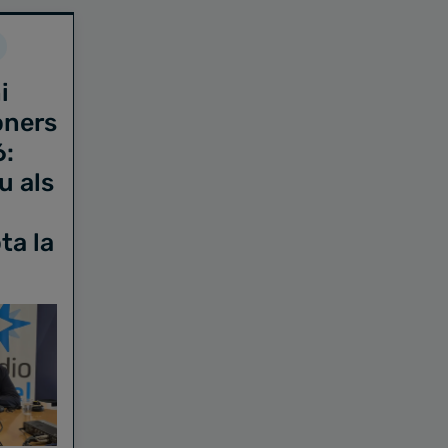
i
oners
6:
u als
ta la