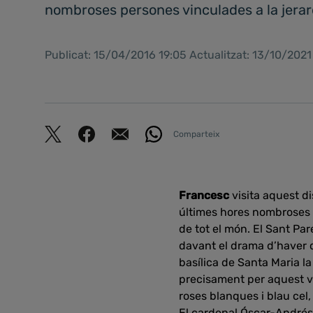
nombroses persones vinculades a la jera
Publicat: 15/04/2016 19:05 Actualitzat: 13/10/202
Comparteix
Francesc
visita aquest d
últimes hores nombroses pe
de tot el món. El Sant Pare
davant el drama d’haver d
basílica de Santa Maria l
precisament per aquest vi
roses blanques i blau cel,
El cardenal Óscar-Andrés