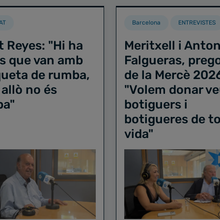
AT
Barcelona
ENTREVISTES
t Reyes: "Hi ha
Meritxell i Anton
s que van amb
Falgueras, preg
iqueta de rumba,
de la Mercè 202
 allò no és
"Volem donar ve
ba"
botiguers i
botigueres de to
vida"