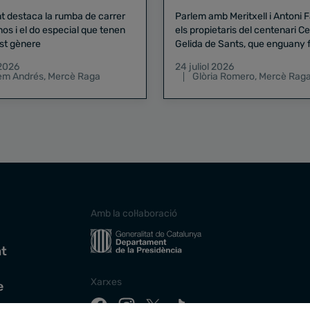
nt destaca la rumba de carrer
Parlem amb Meritxell i Antoni 
nos i el do especial que tenen
els propietaris del centenari Celler
st gènere
Gelida de Sants, que enguany f
pregó de la Mercè
 2026
24 juliol 2026
lem Andrés
,
Mercè Raga
Glòria Romero
,
Mercè Rag
Amb la col·laboració
at
Xarxes
e