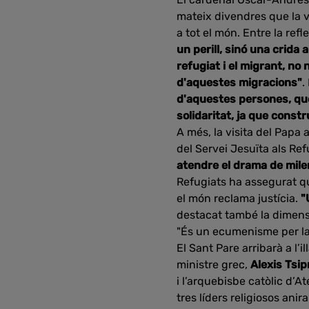
mateix divendres que la v
a tot el món. Entre la ref
un perill, sinó una crida 
refugiat i el migrant, n
d'aquestes migracions"
.
d'aquestes persones, qu
solidaritat, ja que const
A més, la visita del Papa
del Servei Jesuïta als Re
atendre el drama de mile
Refugiats ha assegurat qu
el món reclama justícia.
"
destacat també la dimensió
"És un ecumenisme per la 
El Sant Pare arribarà a l’i
ministre grec,
Alexis Tsip
i l’arquebisbe catòlic d’
tres líders religiosos ani