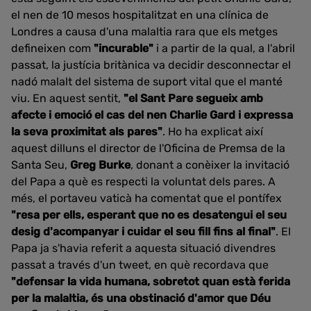
el nen de 10 mesos hospitalitzat en una clínica de
Londres a causa d'una malaltia rara que els metges
defineixen com
"incurable"
i a partir de la qual, a l'abril
passat, la justícia britànica va decidir desconnectar el
nadó malalt del sistema de suport vital que el manté
viu. En aquest sentit,
"el Sant Pare segueix amb
afecte i emoció el cas del nen Charlie Gard i expressa
la seva proximitat als pares"
. Ho ha explicat així
aquest dilluns el director de l'Oficina de Premsa de la
Santa Seu,
Greg Burke
, donant a conèixer la invitació
del Papa a què es respecti la voluntat dels pares. A
més, el portaveu vaticà ha comentat que el pontífex
"resa per ells, esperant que no es desatengui el seu
desig d'acompanyar i cuidar el seu fill fins al final"
. El
Papa ja s'havia referit a aquesta situació divendres
passat a través d'un tweet, en què recordava que
"defensar la vida humana, sobretot quan està ferida
per la malaltia, és una obstinació d'amor que Déu