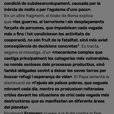
condició de subdesenvolupament, causada per la
inèrcia de molts o per l'egoisme d'uns pocs»
.
En un altre fragment, el bisbe de Roma explica
que
«
les guerres, el terrorisme i els desplaçaments
forçats de persones, que impedeixen cada vegada
més o fins i tot condicionen les activitats de
cooperació, no són fruit de la fatalitat, sinó més aviat
conseqüència de decisions concretes"
. Es tracta,
segons el missatge, d'un
«
mecanisme complex que
castiga principalment les categories més vulnerables,
no només excloses dels processos productius, sinó
també obligades sovint a deixar les seves terres per
buscar refugi i esperança de vida»
. El Papa lamenta la
disminució de
«l'ajuda als països pobres, que segueix
minvant cada dia, mentre es produeixen reiterades
crides davant les situacions de crisi cada vegada més
destructores que es manifesten en diferents àrees
del planeta»
.
Finalment
Francesc
s'uneix a la lluita contra la fam