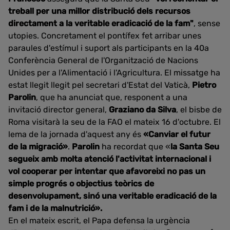
treball per una millor distribució dels recursos
directament a la veritable eradicació de la fam"
, sense
utopies. Concretament el pontífex fet arribar unes
paraules d'estímul i suport als participants en la 40a
Conferència General de l'Organització de Nacions
Unides per a l'Alimentació i l'Agricultura. El missatge ha
estat llegit llegit pel secretari d'Estat del Vaticà,
Pietro
Parolin
, que ha anunciat que, responent a una
invitació director general,
Graziano da Silva
, el bisbe de
Roma visitarà la seu de la FAO el mateix 16 d'octubre. El
lema de la jornada d'aquest any és
«Canviar el futur
de la migració»
.
Parolin
ha recordat que «
la Santa Seu
segueix amb molta atenció l'activitat internacional i
vol cooperar per intentar que afavoreixi no pas un
simple progrés o objectius teòrics de
desenvolupament, sinó una veritable eradicació de la
fam i de la malnutrició».
En el mateix escrit, el Papa defensa la urgència