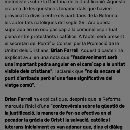
metodistes sobre la Doctrina de la Justificació. Aquesta
era una de les qüestions fonamentals que havien
provocat la divisió entre els partidaris de la Reforma i
les autoritats catòliques del segle XVI. Ara queda
superada en un nou pas cap a la comunió espiritual
plena entre protestants i catòlics. A l’acte, serà present
el secretari del Pontifici Consell per la Promoció de la
Unitat dels Cristians,
Brian Farrell
. Aquest dicasteri ha
explicat avui en una nota que
“l’esdeveniment serà
una important pedra angular en el camí cap a la unitat
visible dels cristians”
, i aclareix que
“no és encara el
punt d’arribada però sí una fase significativa del
viatge comú”
.
Brian Farrell
ha explicat que, després que la Reforma
marqués l'inici d'una
"controvèrsia sobre la qüestió de
la justificació, la manera de fer-se efectiva en el
pecador la gràcia de Crist i la salvació, catòlics i
luterans inicialment es van adonar que, dins el diàleg