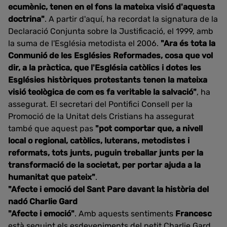
ecumènic, tenen en el fons la mateixa visió d'aquesta
doctrina"
. A partir d'aquí, ha recordat la signatura de la
Declaració Conjunta sobre la Justificació, el 1999, amb
la suma de l'Església metodista el 2006.
"Ara és tota la
Conmunió de les Esglésies Reformades, cosa que vol
dir, a la pràctica, que l'Església catòlics i dotes les
Esglésies històriques protestants tenen la mateixa
visió teològica de com es fa veritable la salvació"
, ha
assegurat. El secretari del Pontifici Consell per la
Promoció de la Unitat dels Cristians ha assegurat
també que aquest pas
"pot comportar que, a nivell
local o regional, catòlics, luterans, metodistes i
reformats, tots junts, puguin treballar junts per la
transformació de la societat, per portar ajuda a la
humanitat que pateix"
.
"Afecte i emoció del Sant Pare davant la història del
nadó Charlie Gard
"Afecte i emoció"
. Amb aquests sentiments
Francesc
està seguint els esdeveniments del petit Charlie Gard,