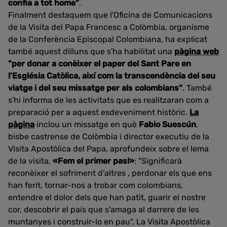
confia a tot home"
.
Finalment destaquem que l'Oficina de Comunicacions
de la Visita del Papa Francesc a Colòmbia, organisme
de la Conferència Episcopal Colombiana, ha explicat
també aquest dilluns que s'ha habilitat una
pàgina web
"per donar a conèixer el paper del Sant Pare en
l'Església Catòlica, així com la transcendència del seu
viatge i del seu missatge per als colombians"
. També
s'hi informa de les activitats que es realitzaran com a
preparació per a aquest esdeveniment històric.
La
pàgina
inclou un missatge en què
Fabio Suescún
,
bisbe castrense de Colòmbia i director executiu de la
Visita Apostòlica del Papa, aprofundeix sobre el lema
de la visita,
«Fem el primer pas!»
: "Significarà
reconèixer el sofriment d'altres , perdonar els que ens
han ferit, tornar-nos a trobar com colombians,
entendre el dolor dels que han patit, guarir el nostre
cor, descobrir el país que s'amaga al darrere de les
muntanyes i construir-lo en pau". La Visita Apostòlica