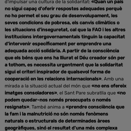
d'impulsar una cultura de la solidaritat:
«Quan un país
no sigui capaç d'oferir respostes adequades perquè
no ho permet el seu grau de desenvolupament, les
seves condicions de pobresa, els canvis climàtics o
les situacions d'inseguretat, cal que la FAO i les altres
institucions intergovernamentals tinguin la capacitat
d'intervenir específicament per emprendre una
adequada acció solidària. A partir de la consciència
que els béns que ens ha lliurat el Déu creador són per
a tothom, es necessita urgentment que la solidaritat
sigui el criteri inspirador de qualsevol forma de
cooperació en les relacions internacionals»
. Amb una
mirada a la situació actual del món que
«no ens ofereix
imatges consoladores»
, el Sant Pare subratlla que
«no
podem quedar-nos només preocupats o només
resignats»
. També anima a
«prendre consciència que
la fam i la malnutrició no són només fenòmens
naturals o estructurals de determinades àrees
geogràfiques, sinó el resultat d'una més complexa