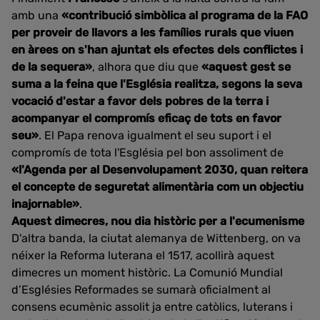
amb una
«contribució simbòlica al programa de la FAO
per proveir de llavors a les famílies rurals que viuen
en àrees on s'han ajuntat els efectes dels conflictes i
de la sequera»
, alhora que diu que
«aquest gest se
suma a la feina que l'Església realitza, segons la seva
vocació d'estar a favor dels pobres de la terra i
acompanyar el compromís eficaç de tots en favor
seu»
. El Papa renova igualment el seu suport i el
compromís de tota l'Església pel bon assoliment de
«l'Agenda per al Desenvolupament 2030, quan reitera
el concepte de seguretat alimentària com un objectiu
inajornable»
.
Aquest dimecres, nou dia històric per a l'ecumenisme
D'altra banda, la ciutat alemanya de Wittenberg, on va
néixer la Reforma luterana el 1517, acollirà aquest
dimecres un moment històric. La Comunió Mundial
d’Esglésies Reformades se sumarà oficialment al
consens ecumènic assolit ja entre catòlics, luterans i