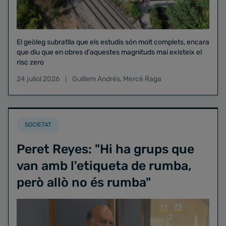
El geòleg subratlla que els estudis són molt complets, encara
que diu que en obres d'aquestes magnituds mai existeix el
risc zero
24 juliol 2026
Guillem Andrés
,
Mercè Raga
SOCIETAT
Peret Reyes: "Hi ha grups que
van amb l'etiqueta de rumba,
però allò no és rumba"