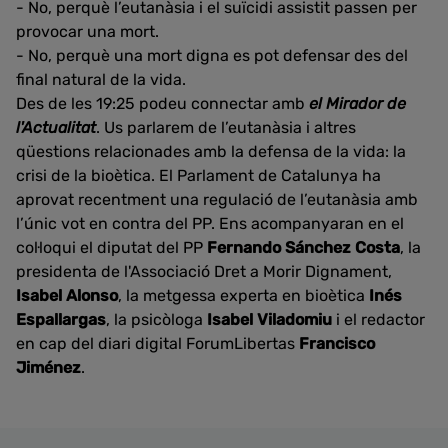
- No, perquè l’eutanàsia i el suïcidi assistit passen per
provocar una mort.
- No, perquè una mort digna es pot defensar des del
final natural de la vida.
Des de les 19:25 podeu connectar amb
el Mirador de
l'Actualitat
. Us parlarem de l’eutanàsia i altres
qüestions relacionades amb la defensa de la vida: la
crisi de la bioètica. El Parlament de Catalunya ha
aprovat recentment una regulació de l’eutanàsia amb
l’únic vot en contra del PP. Ens acompanyaran en el
col·loqui el diputat del PP
Fernando Sánchez Costa
, la
presidenta de l'Associació Dret a Morir Dignament,
Isabel Alonso
, la metgessa experta en bioètica
Inés
Espallargas
, la psicòloga
Isabel Viladomiu
i el redactor
en cap del diari digital ForumLibertas
Francisco
Jiménez
.