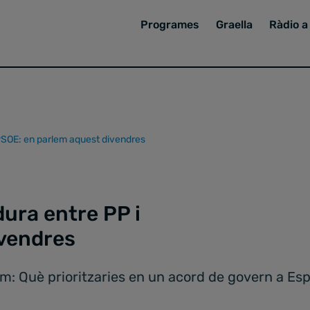
Programes
Graella
Ràdio a 
i PSOE: en parlem aquest divendres
dura entre PP i
ivendres
m: Què prioritzaries en un acord de govern a Es