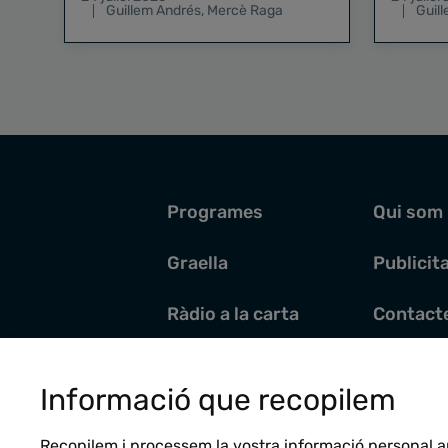
Guillem Andrés
,
Mercè Raga
Guil
Programes
Qui som
Graella
Publicit
Ràdio a la carta
Contact
Pòdcasts
Santoral
Informació que recopilem
Actualitat
Recopilem i processem la vostra informació personal a