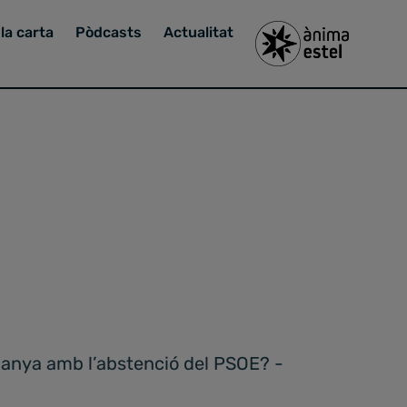
la carta
Pòdcasts
Actualitat
panya amb l’abstenció del PSOE? -