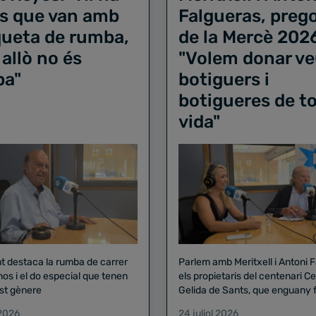
s que van amb
Falgueras, preg
iqueta de rumba,
de la Mercè 202
 allò no és
"Volem donar ve
ba"
botiguers i
botigueres de to
vida"
nt destaca la rumba de carrer
Parlem amb Meritxell i Antoni 
nos i el do especial que tenen
els propietaris del centenari Celler
st gènere
Gelida de Sants, que enguany f
pregó de la Mercè
 2026
24 juliol 2026