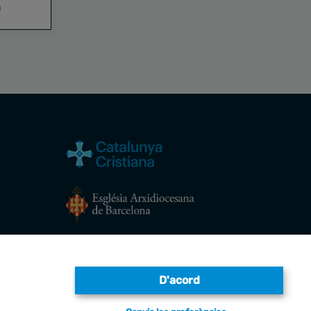
a
Avís legal
D'acord