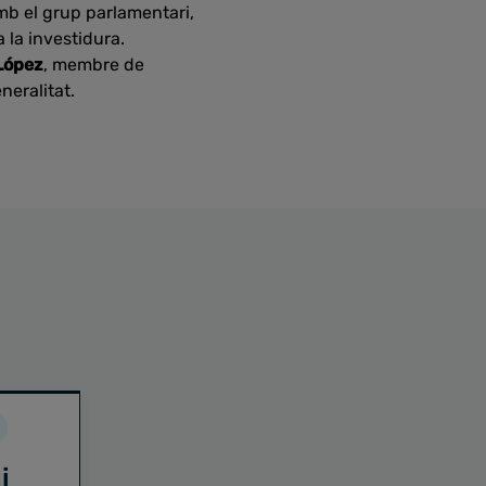
amb el grup parlamentari,
 la investidura.
López
, membre de
neralitat.
i