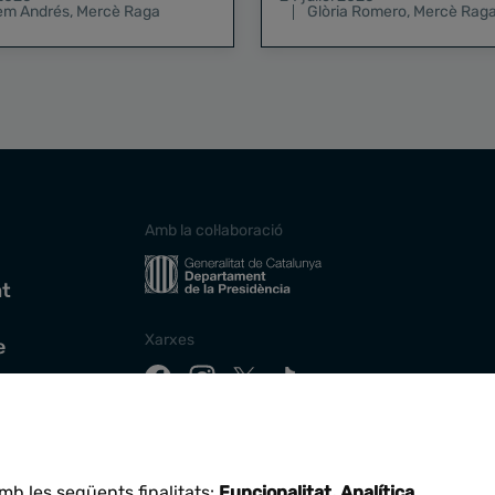
lem Andrés
,
Mercè Raga
Glòria Romero
,
Mercè Rag
Amb la col·laboració
at
Xarxes
e
Descarrega la nostra app
mb les següents finalitats:
Funcionalitat, Analítica
.