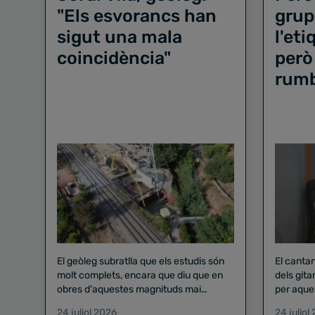
"Els esvorancs han
grup
sigut una mala
l'et
coincidència"
però
rum
El geòleg subratlla que els estudis són
El canta
molt complets, encara que diu que en
dels gita
obres d'aquestes magnituds mai
per aque
existeix el risc zero
24 juliol 2026
24 juliol