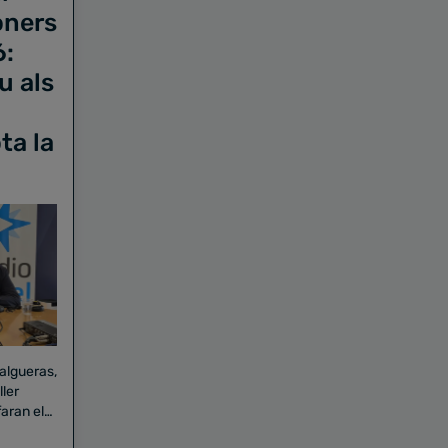
oners
6:
u als
ta la
Falgueras,
aran el