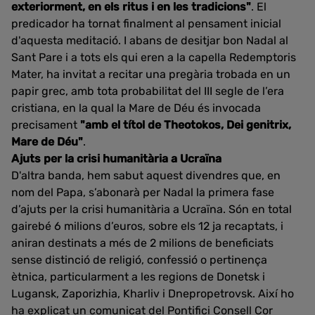
exteriorment, en els ritus i en les tradicions"
. El
predicador ha tornat finalment al pensament inicial
d'aquesta meditació. I abans de desitjar bon Nadal al
Sant Pare i a tots els qui eren a la capella Redemptoris
Mater, ha invitat a recitar una pregària trobada en un
papir grec, amb tota probabilitat del III segle de l’era
cristiana, en la qual la Mare de Déu és invocada
precisament
"amb el títol de Theotokos, Dei genitrix,
Mare de Déu"
.
Ajuts per la crisi humanitària a Ucraïna
D'altra banda, hem sabut aquest divendres que, en
nom del Papa, s’abonarà per Nadal la primera fase
d’ajuts per la crisi humanitària a Ucraïna. Són en total
gairebé 6 milions d’euros, sobre els 12 ja recaptats, i
aniran destinats a més de 2 milions de beneficiats
sense distinció de religió, confessió o pertinença
ètnica, particularment a les regions de Donetsk i
Lugansk, Zaporizhia, Kharliv i Dnepropetrovsk. Així ho
ha explicat un comunicat del Pontifici Consell Cor