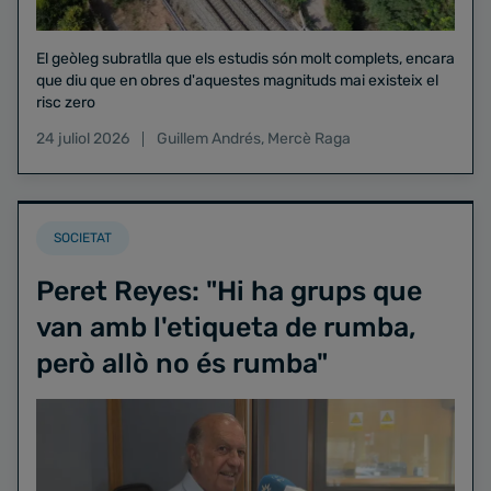
El geòleg subratlla que els estudis són molt complets, encara
que diu que en obres d'aquestes magnituds mai existeix el
risc zero
24 juliol 2026
Guillem Andrés
,
Mercè Raga
SOCIETAT
Peret Reyes: "Hi ha grups que
van amb l'etiqueta de rumba,
però allò no és rumba"