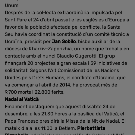
Unum.
Després de la col•lecta extraordinària impulsada pel
Sant Pare el 24 d’abril passat e les esglésies d’Europa a
favor de la població afectada pel conflicte, la Santa
Seu havia coordinat la constitució d’un comitè tècnic a
Ucraïna, presidit per
Jan Sobilo
, bisbe auxiliar de la
diòcesi de Kharkiv-Zaporizhia, un home que treballa en
contacte amb el nunci Claudio Gugerotti. El grup
finançarà 20 projectes a gran escala i 39 iniciatives de
solidaritat. Segons l’Alt Comissionat de les Nacions
Unides pels Drets Humans, el conflicte d’Ucraïna, que
va començar a l’abril de 2014, ha provocat més de
9.700 morts i 22.800 ferits.
Nadal al Vaticà
Finalment destaquem que aquest dissabte 24 de
desembre, a les 21.30 hores a la basílica del Vaticà, el
Papa Francesc presidirà la Missa de la Nit de Nadal. El
mateix dia a les 11:00, a Betlem,
Pierbattista