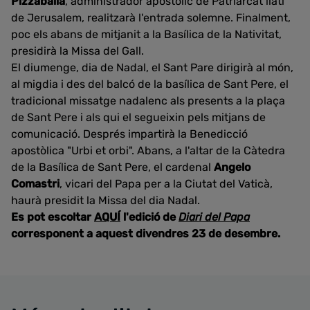
Pizzaballa
, administrador apostòlic de Patriarcat llatí
de Jerusalem, realitzarà l'entrada solemne. Finalment,
poc els abans de mitjanit a la Basílica de la Nativitat,
presidirà la Missa del Gall.
El diumenge, dia de Nadal, el Sant Pare dirigirà al món,
al migdia i des del balcó de la basílica de Sant Pere, el
tradicional missatge nadalenc als presents a la plaça
de Sant Pere i als qui el segueixin pels mitjans de
comunicació. Després impartirà la Benedicció
apostòlica "Urbi et orbi". Abans, a l'altar de la Càtedra
de la Basílica de Sant Pere, el cardenal
Angelo
Comastri
, vicari del Papa per a la Ciutat del Vaticà,
haurà presidit la Missa del dia Nadal.
Es pot escoltar
AQUÍ
l'edició de
Diari del Papa
corresponent a aquest divendres 23 de desembre.