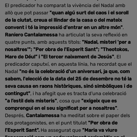
El predicador ha comparat la vivència del Nadal amb
allò que pot passar
"quan algú surt del caos i el soroll
de la ciutat, creua el llindar de la casa o del mateix
convent i té la impressió d'entrar en un altre món"
.
Raniero Cantalamessa
ha articulat la seva reflexió en
quatre punts, amb aquests títols:
"Nadal, misteri 'per a
nosaltres'"; "Per obra de l'Esperit Sant"; "Theotokos,
Mare de Déu!” i "El tercer naixement de Jesús"
. El
predicador caputxí, en aquesta línia, ha recordat que el
Nadal
"no és la celebració d'un aniversari, ja que, com
sabem, l'elecció de la data del 25 de desembre no té la
seva causa en raons històriques, sinó simbòliques i de
contingut"
, i ha afegit que es tracta d'una celebració
"a l’estil dels misteris"
, cosa que
"exigeix que es
comprengui en el seu significat per a nosaltres"
.
Després,
Cantalamessa
ha meditat sobre el paper dels
dos protagonistes, en el punt titulat
"Per obra de
l'Esperit Sant".
Ha assegurat que
"Maria va viure