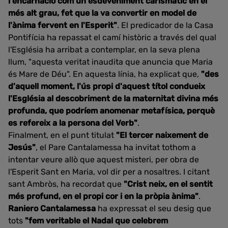
l'encarnació com un esdeveniment carismàtic en el
més alt grau, fet que la va convertir en model de
l'ànima fervent en l'Esperit"
. El predicador de la Casa
Pontifícia ha repassat el camí històric a través del qual
l'Església ha arribat a contemplar, en la seva plena
llum, "aquesta veritat inaudita que anuncia que Maria
és Mare de Déu". En aquesta línia, ha explicat que,
"des
d'aquell moment, l'ús propi d'aquest títol condueix
l'Església al descobriment de la maternitat divina més
profunda, que podríem anomenar metafísica, perquè
es refereix a la persona del Verb"
.
Finalment, en el punt titulat
"El tercer naixement de
Jesús"
, el Pare Cantalamessa ha invitat tothom a
intentar veure allò que aquest misteri, per obra de
l'Esperit Sant en Maria, vol dir per a nosaltres. I citant
sant Ambròs, ha recordat que
"Crist neix, en el sentit
més profund, en el propi cor i en la pròpia ànima"
.
Raniero Cantalamessa
ha expressat el seu desig que
tots
"fem veritable el Nadal que celebrem