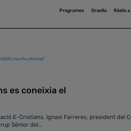
Programes
Graella
Ràdio a 
 2005 i no s'ha afrontat"
s es coneixia el
iació E-Cristians, Ignasi Farreres, president del 
Grup Sènior del…