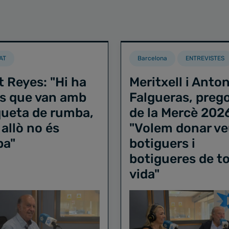
AT
Barcelona
ENTREVISTES
t Reyes: "Hi ha
Meritxell i Anton
s que van amb
Falgueras, preg
iqueta de rumba,
de la Mercè 202
 allò no és
"Volem donar ve
ba"
botiguers i
botigueres de to
vida"