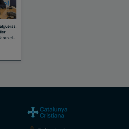
Falgueras,
aran el
a