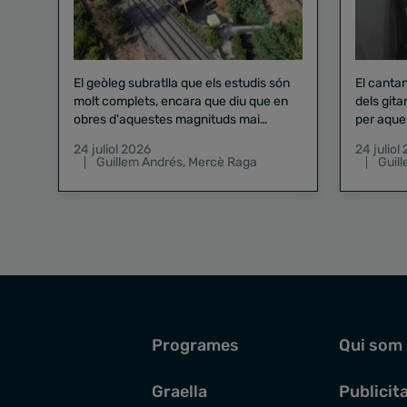
El geòleg subratlla que els estudis són
El canta
molt complets, encara que diu que en
dels gita
obres d'aquestes magnituds mai
per aque
existeix el risc zero
24 juliol 2026
24 juliol
Guillem Andrés
,
Mercè Raga
Guil
Programes
Qui som
Graella
Publicit