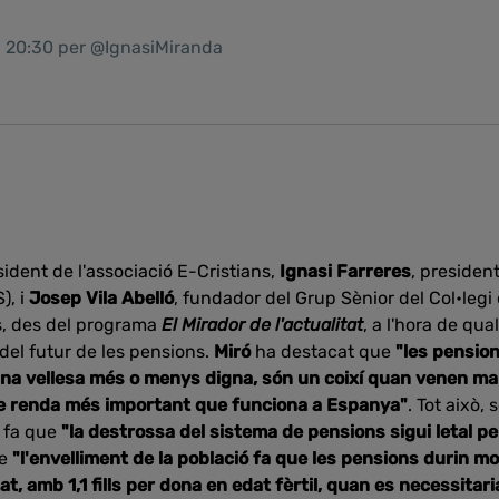
1 20:30 per @IgnasiMiranda
sident de l'associació E-Cristians,
Ignasi Farreres
, presiden
), i
Josep Vila Abelló
, fundador del Grup Sènior del Col•leg
s, des del programa
El Mirador de l'actualitat
, a l'hora de qua
del futur de les pensions.
Miró
ha destacat que
"les pensio
na vellesa més o menys digna, són un coixí quan venen mal
de renda més important que funciona a Espanya"
. Tot això,
 fa que
"la destrossa del sistema de pensions sigui letal per
ue
"l'envelliment de la població fa que les pensions durin m
at, amb 1,1 fills per dona en edat fèrtil, quan es necessitaria 