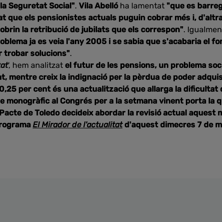
 la Seguretat Social"
.
Vila Abelló
ha lamentat
"que es barre
tat que els pensionistes actuals puguin cobrar més i, d'altr
obrin la retribució de jubilats que els correspon"
. Igualme
oblema ja es veia l'any 2005 i se sabia que s'acabaria el fo
r trobar solucions"
.
tat
', hem analitzat
el futur de les pensions, un problema soc
t, mentre creix la indignació per la pèrdua de poder adquis
0,25 per cent és una actualització que allarga la dificultat
e monogràfic al Congrés per a la setmana vinent porta la qu
 Pacte de Toledo decideix abordar la revisió actual aquest
programa
El Mirador de l'actualitat
d'aquest dimecres 7 de m