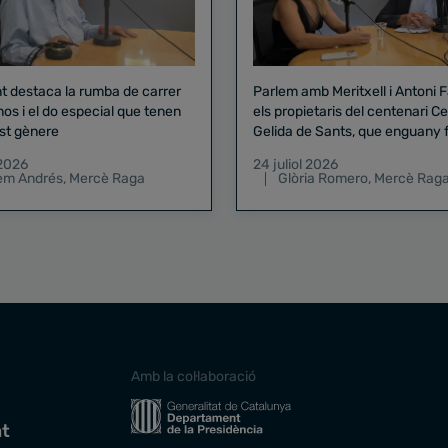
nt destaca la rumba de carrer
Parlem amb Meritxell i Antoni 
nos i el do especial que tenen
els propietaris del centenari Celler
st gènere
Gelida de Sants, que enguany f
pregó de la Mercè
 2026
24 juliol 2026
lem Andrés
,
Mercè Raga
Glòria Romero
,
Mercè Rag
Amb la col·laboració
at