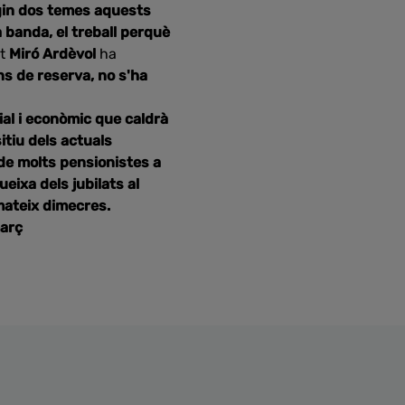
gin dos temes aquests
a banda, el treball perquè
nt
Miró Ardèvol
ha
ns de reserva, no s'ha
ial i econòmic que caldrà
itiu dels actuals
 de molts pensionistes a
eixa dels jubilats al
 mateix dimecres.
arç