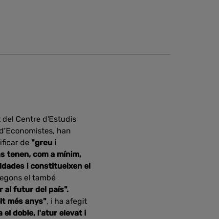
t del Centre d'Estudis
i d’Economistes, han
lificar de
"greu i
ns tenen, com a mínim,
dades i constitueixen el
 segons el també
 al futur del país".
olt més anys"
, i ha afegit
el doble, l'atur elevat i