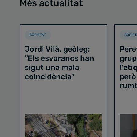
Més actualitat
SOCIETAT
SOCIET
Jordi Vilà, geòleg:
Pere
"Els esvorancs han
grup
sigut una mala
l'et
coincidència"
però
rum