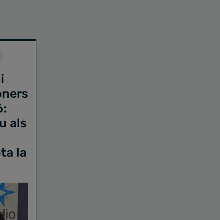
i
oners
6:
u als
ta la