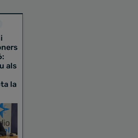
i
oners
6:
u als
ta la