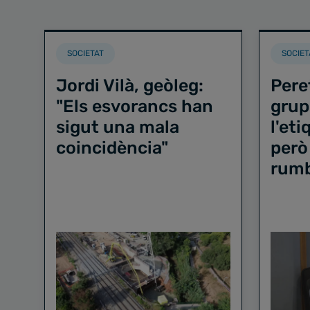
SOCIETAT
SOCIET
Jordi Vilà, geòleg:
Pere
"Els esvorancs han
grup
sigut una mala
l'et
coincidència"
però
rum