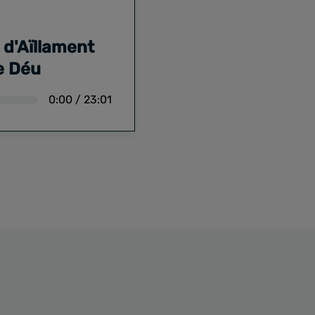
 d'Aïllament
de Déu
0:00
/
23:01