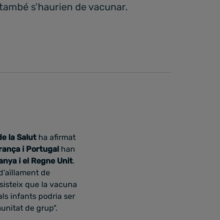
 també s’haurien de vacunar.
e la Salut
ha afirmat
rança i Portugal
han
manya i el Regne Unit
.
 d'aïllament de
nsisteix que la vacuna
als infants podria ser
munitat de grup".