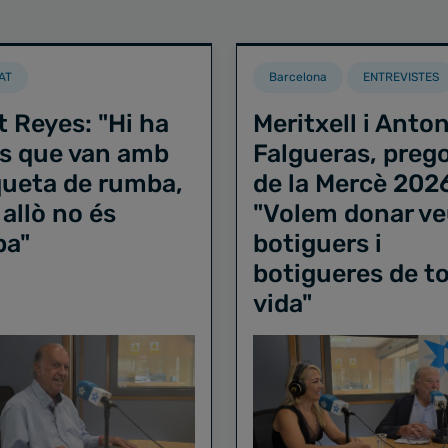
AT
Barcelona
ENTREVISTES
t Reyes: "Hi ha
Meritxell i Anton
s que van amb
Falgueras, preg
iqueta de rumba,
de la Mercè 202
 allò no és
"Volem donar ve
ba"
botiguers i
botigueres de to
vida"