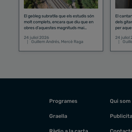
El geòleg subratlla que els estudis són
El canta
molt complets, encara que diu que en
dels gita
obres d'aquestes magnituds mai
per aque
existeix el risc zero
24 juliol 2026
24 juliol
Guillem Andrés
,
Mercè Raga
Guil
Programes
Qui som
Graella
Publicit
Ràdio a la carta
Contact