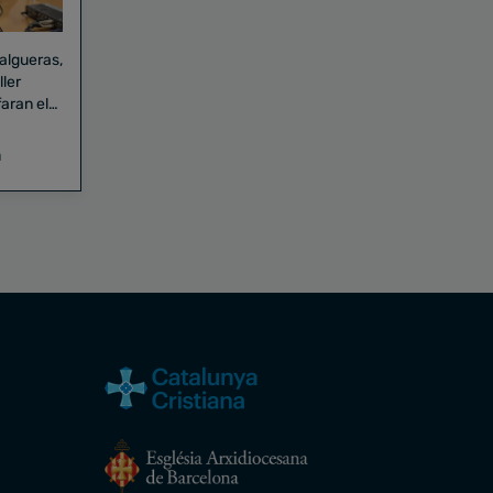
Falgueras,
aran el
a