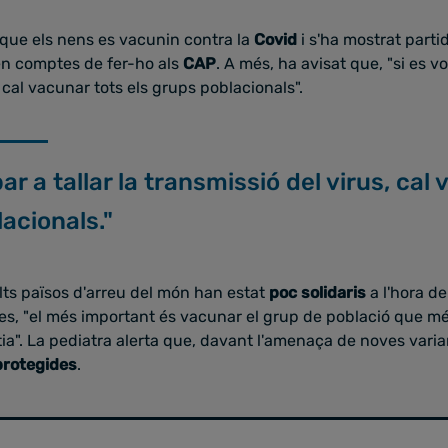
ue els nens es vacunin contra la
Covid
i s'ha mostrat parti
 en comptes de fer-ho als
CAP
. A més, ha avisat que, "si es vol
 cal vacunar tots els grups poblacionals".
bar a tallar la transmissió del virus, cal
acionals."
s països d'arreu del món han estat
poc solidaris
a l'hora de
es, "el més important és vacunar el grup de població que m
ltia". La pediatra alerta que, davant l'amenaça de noves varia
protegides
.