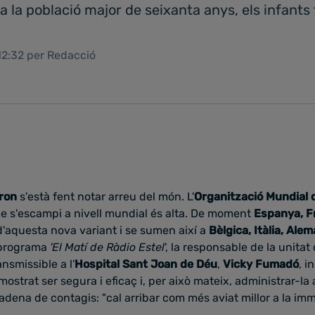
la població major de seixanta anys, els infants
 12:32 per Redacció
ron
s'està fent notar arreu del món. L'
Organització Mundial d
ue s'escampi a nivell mundial és alta. De moment
Espanya, F
d'aquesta nova variant i se sumen així a
Bèlgica, Itàlia, Ale
 programa
'El Matí de Ràdio Estel
', la responsable de la unitat
nsmissible a l'
Hospital Sant Joan de Déu
,
Vicky Fumadó
, i
ostrat ser segura i eficaç i, per això mateix, administrar-la 
cadena de contagis: "cal arribar com més aviat millor a la im