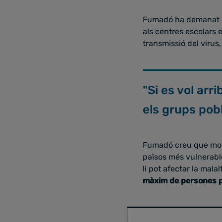
Fumadó ha demanat q
als centres escolars
transmissió del virus,
"Si es vol arri
els grups pobl
Fumadó creu que molt
països més vulnerabl
li pot afectar la mala
màxim de persones 