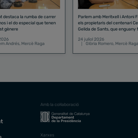
nt destaca la rumba de carrer
Parlem amb Meritxell i Antoni 
nos i el do especial que tenen
els propietaris del centenari Celler
st gènere
Gelida de Sants, que enguany f
pregó de la Mercè
 2026
24 juliol 2026
lem Andrés
,
Mercè Raga
Glòria Romero
,
Mercè Rag
Amb la col·laboració
at
Xarxes
e