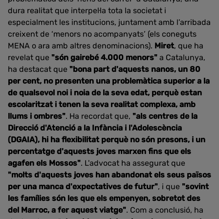
dura realitat que interpel·la tota la societat i
especialment les institucions, juntament amb l’arribada
creixent de ‘menors no acompanyats’ (els coneguts
MENA o ara amb altres denominacions).
Miret
, que ha
revelat que
"són gairebé 4.000 menors"
a Catalunya,
ha destacat que
"bona part d'aquests nanos, un 80
per cent, no presenten una problemàtica superior a la
de qualsevol noi i noia de la seva edat, perquè estan
escolaritzat i tenen la seva realitat complexa, amb
llums i ombres"
. Ha recordat que,
"als centres de la
Direcció d'Atenció a la Infància i l'Adolescència
(DGAIA), hi ha flexibilitat perquè no són presons, i un
percentatge d'aquests joves marxen fins que els
agafen els Mossos"
. L'advocat ha assegurat que
"molts d'aquests joves han abandonat els seus països
per una manca d'expectatives de futur"
, i que
"sovint
les famílies són les que els empenyen, sobretot des
del Marroc, a fer aquest viatge"
. Com a conclusió, ha