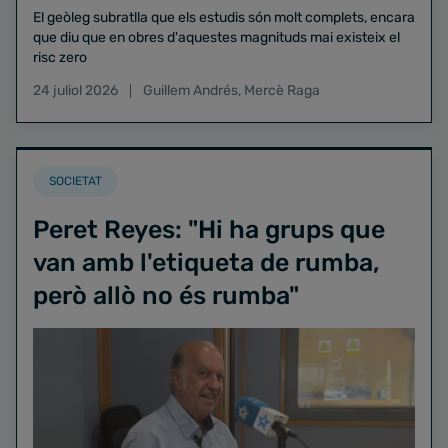
El geòleg subratlla que els estudis són molt complets, encara
que diu que en obres d'aquestes magnituds mai existeix el
risc zero
24 juliol 2026
Guillem Andrés
,
Mercè Raga
SOCIETAT
Peret Reyes: "Hi ha grups que
van amb l'etiqueta de rumba,
però allò no és rumba"