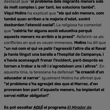
destacat que "
el problema dels migrants menors sols
és molt complex i, per tant, les solucions també".
Viqui Molins
ha explicat que
"els qui són menors, com
també quan arriben a la majoria d'edat, sovint
desborden l'atenció social".
La religiosa ha comentat
que
"caldria fer alguna acció educativa perquè
aquests menors no arribin a la presó"
. Referint-se als
conflictes en què es veuen immersos,
Molins
ha dit que
"un noi com el qui va patir l'agressió l'altre dia al Raval
ja havia tingut una baralla a l'hospital de Campanya, i
s'havia aconseguit frenar l'incident, però després es
tornen a trobar a la nit i s'agredeixen uns i altres"
. En
aquesta línia, la teresiana ha defensat
"la creació d'un
educador al carrer
". Igualment Molins ha afirmat que
"el problema s'ha agreujat des que el Marroc, d'on
provenen bon part d'aquests menors, ha implantat el
servei militar obligatori"
.
Es pot escoltar
AQUÍ
el programa
El Mirador de