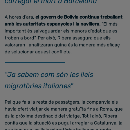
carregar el mort a Barcelona"
A hores d'ara,
el govern de Bolívia continua treballant
amb les autoritats espanyoles i la naviliera.
"El més
important és salvaguardar els menors d'edat que es
troben a bord". Per això, Ribera assegura que ells
valoraran i analitzaran quina és la manera més eficaç
de solucionar aquest conflicte.
"Ja sabem com són les lleis
migratòries italianes"
Pel que fa a la resta de passatgers, la companyia els
havia ofert viatjar de manera gratuïta fins a Roma, que
és la pròxima destinació del viatge. Tot i això, Ribera
confia que la situació es pugui arreglar a Catalunya, ja
que tem que les lleis migratòries italianes puguin