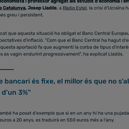
'economista i professor agregat als estudis d'economia i e
e Catalunya
, Josep Lladós
, a
Ràdio Estel
, la crisi d'Ucraïna 
més greu i persistent.
cat que aquesta situació ha obligat el Banc Central Europeu
xpectatives d'inflació. "Com que el Banc Central ha hagut d'
aquesta aportació fa que augmenti la corba de tipus d'interès 
s es vagin endurint progressivament", ha explicat Lladós.
e bancari és fixe, el millor és que no s'a
 d'un 3%"
també ha posat d'exemple que si en un any hi ha una pujada
uros a 20 anys, es traduirà en 550 euros més a l'any.