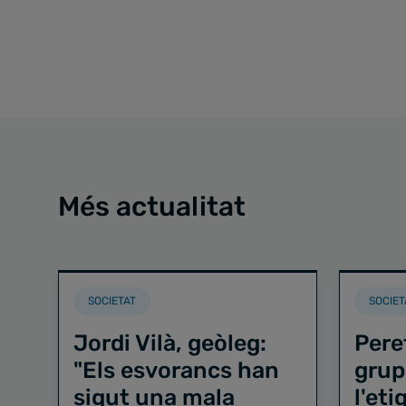
Més actualitat
SOCIETAT
SOCIET
Jordi Vilà, geòleg:
Pere
"Els esvorancs han
grup
sigut una mala
l'et