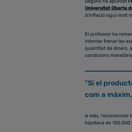
Segons ha apuntat
l
Universitat Oberta d
d'inflació sigui molt 
El professor ha remar
intentar frenar les e
quantitat de diners, 
condicions monetàrie
"Si el product
com a màxim,
A més, l'economista 
hipoteca de 100.000 e