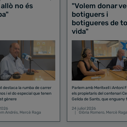
 allò no és
"Volem donar ve
ba"
botiguers i
botigueres de to
vida"
nt destaca la rumba de carrer
Parlem amb Meritxell i Antoni 
nos i el do especial que tenen
els propietaris del centenari Celler
st gènere
Gelida de Sants, que enguany f
pregó de la Mercè
 2026
24 juliol 2026
lem Andrés
,
Mercè Raga
Glòria Romero
,
Mercè Rag