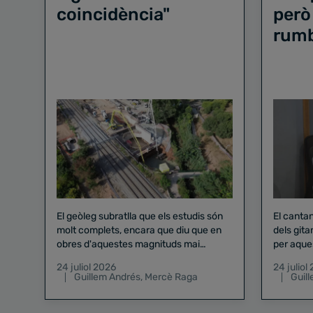
coincidència"
però
rum
El geòleg subratlla que els estudis són
El canta
molt complets, encara que diu que en
dels gita
obres d'aquestes magnituds mai
per aque
existeix el risc zero
24 juliol 2026
24 juliol
Guillem Andrés
,
Mercè Raga
Guil