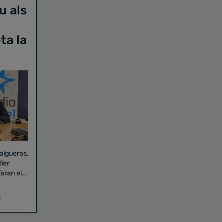
u als
ta la
Falgueras,
aran el
a