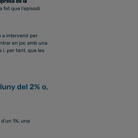
mpresa de la
ha fet que l'episodi
 a intervenir per
entrar en joc amb una
i, per tant, que les
lluny del 2% o,
 d'un 1%, una