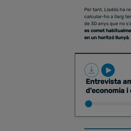
Per tant, Lladós ha re
calcular-ho a llarg te
de 30 anys que no s'a
es comet habitualment
en un horitzó llunyà
.
Entrevista am
d'economia i