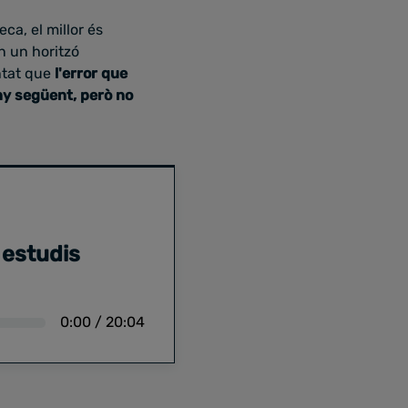
ca, el millor és
en un horitzó
ntat que
l'error que
any següent, però no
 estudis
0:00
/
20:04