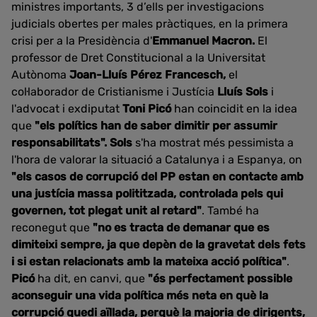
ministres importants, 3 d’ells per investigacions
judicials obertes per males pràctiques, en la primera
crisi per a la Presidència d'
Emmanuel Macron.
El
professor de Dret Constitucional a la Universitat
Autònoma
Joan-Lluís Pérez Francesch,
el
col·laborador de Cristianisme i Justícia
Lluís Sols
i
l'advocat i exdiputat
Toni Picó
han coincidit en la idea
que
"els polítics han de saber dimitir per assumir
responsabilitats". Sols
s'ha mostrat més pessimista a
l'hora de valorar la situació a Catalunya i a Espanya, on
"els casos de corrupció del PP estan en contacte amb
una justícia massa polititzada, controlada pels qui
governen, tot plegat unit al retard"
. També ha
reconegut que
"no es tracta de demanar que es
dimiteixi sempre, ja que depèn de la gravetat dels fets
i si estan relacionats amb la mateixa acció política"
.
Picó
ha dit, en canvi, que
"és perfectament possible
aconseguir una vida política més neta en què la
corrupció quedi aïllada, perquè la majoria de dirigents,