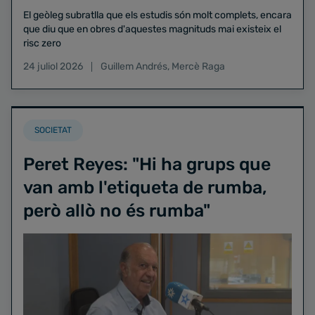
El geòleg subratlla que els estudis són molt complets, encara
que diu que en obres d'aquestes magnituds mai existeix el
risc zero
24 juliol 2026
Guillem Andrés
,
Mercè Raga
SOCIETAT
Peret Reyes: "Hi ha grups que
van amb l'etiqueta de rumba,
però allò no és rumba"