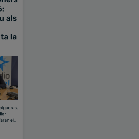
6:
u als
ta la
Falgueras,
aran el
a