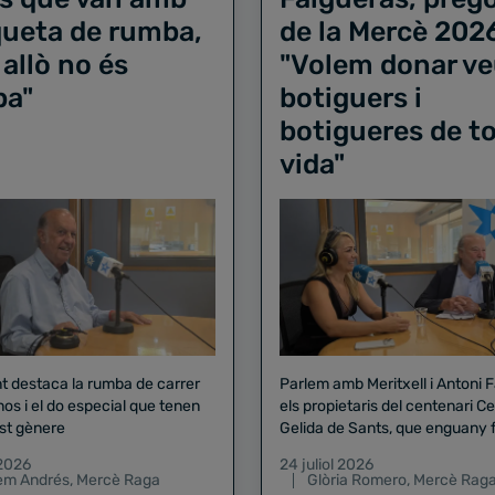
iqueta de rumba,
de la Mercè 202
 allò no és
"Volem donar ve
ba"
botiguers i
botigueres de to
vida"
nt destaca la rumba de carrer
Parlem amb Meritxell i Antoni 
nos i el do especial que tenen
els propietaris del centenari Celler
st gènere
Gelida de Sants, que enguany f
pregó de la Mercè
 2026
24 juliol 2026
lem Andrés
,
Mercè Raga
Glòria Romero
,
Mercè Rag