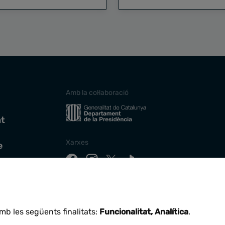
Amb la col·laboració
at
Xarxes
e
Descarrega la nostra app
mb les següents finalitats:
Funcionalitat, Analítica
.