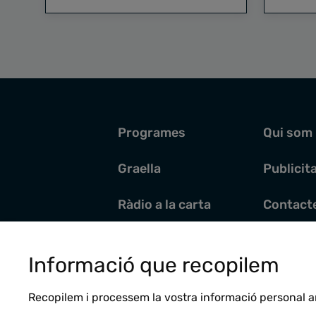
Programes
Qui som
Graella
Publicit
Ràdio a la carta
Contact
Pòdcasts
Santoral
Informació que recopilem
Actualitat
Recopilem i processem la vostra informació personal a