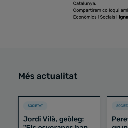
Catalunya.
Compartirem col·loqui a
Econòmics i Socials i
Igna
Més actualitat
SOCIETAT
SOCIET
Jordi Vilà, geòleg:
Pere
"Els esvorancs han
grup