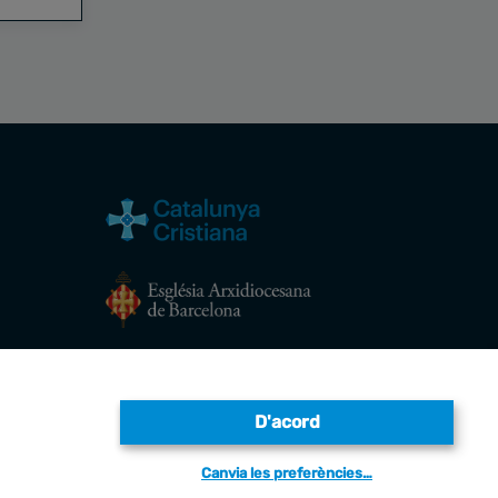
Avís legal
D'acord
Canvia les preferències…