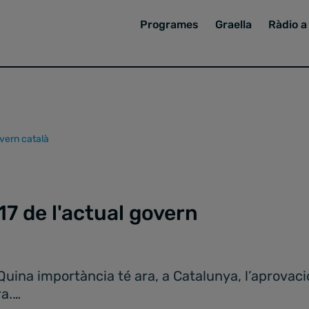
Programes
Graella
Ràdio a 
overn català
17 de l'actual govern
Quina importància té ara, a Catalunya, l’aprovaci
ra.…