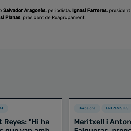
mb
Salvador Aragonès
, periodista,
Ignasi Farreres
, president
si Planas
, president de Reagrupament.
AT
Barcelona
ENTREVISTES
t Reyes: "Hi ha
Meritxell i Anton
s que van amb
Falgueras, preg