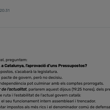
 20:31
tel, preguntem:
, a Catalunya, l’aprovació d’uns Pressupostos?
upostos, s’acabarà la legislatura.
l pacte de govern, però no decisiu.
a independència pot culminar amb els comptes prorrogats.
 de l'actualitat
, parlarem aquest dijous (19.25 hores), dels pr
e ruta i l’estabilitat de l’actual govern català:
i el seu funcionament intern assembleari i trencador.
ntar impostos als més rics i el denominador comú de defens