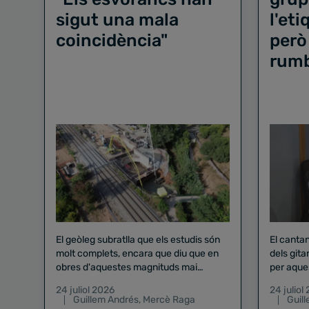
sigut una mala
l'et
coincidència"
però
rum
El geòleg subratlla que els estudis són
El canta
molt complets, encara que diu que en
dels gita
obres d'aquestes magnituds mai
per aque
existeix el risc zero
24 juliol 2026
24 juliol
Guillem Andrés
,
Mercè Raga
Guil