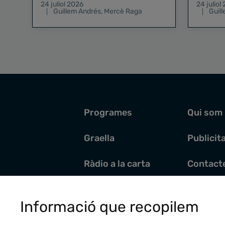
24 juliol 2026
24 juliol
Guillem Andrés
,
Mercè Raga
Guil
Programes
Qui som
Graella
Publicit
Ràdio a la carta
Contact
Pòdcasts
Santoral
Informació que recopilem
Actualitat