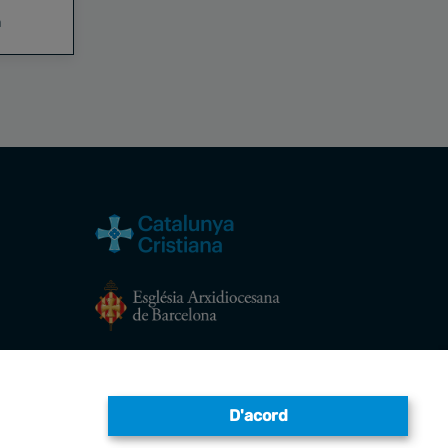
a
Avís legal
D'acord