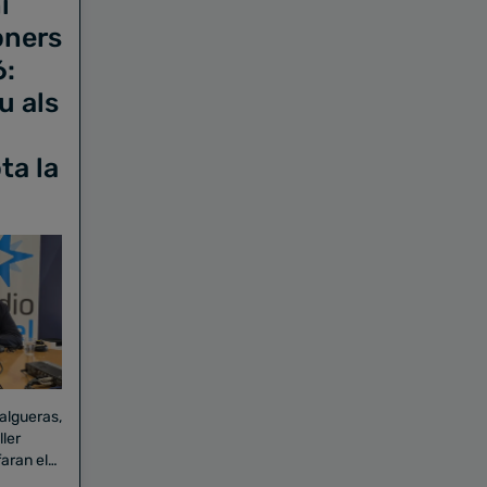
i
oners
6:
u als
ta la
Falgueras,
aran el