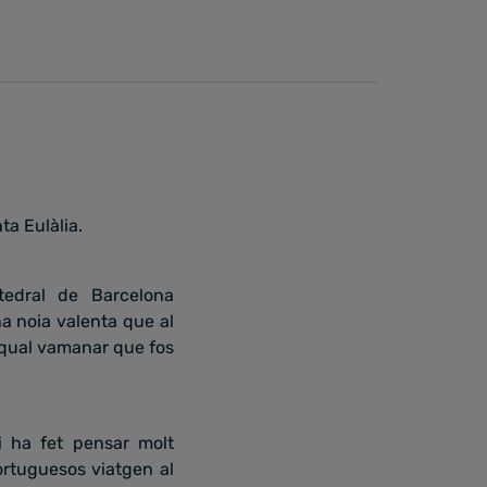
ta Eulàlia.
tedral de Barcelona
na noia valenta que al
el qual vamanar que fos
hi ha fet pensar molt
ortuguesos viatgen al