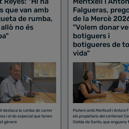
t Reyes: "Hi ha
Meritxell i Anton
s que van amb
Falgueras, preg
iqueta de rumba,
de la Mercè 202
 allò no és
"Volem donar ve
ba"
botiguers i
botigueres de to
vida"
nt destaca la rumba de carrer
Parlem amb Meritxell i Antoni 
nos i el do especial que tenen
els propietaris del centenari Celler
st gènere
Gelida de Sants, que enguany f
pregó de la Mercè