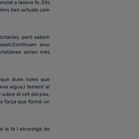
ciat a laseva fe. Ells
estions ben actuals com
ectacles, però sabem
assat.Continuen avui
ristianes serien més
a que dues noies que
ia aigua,i tement el
 sobre el coll del pou,
nta força que formà un
e la fe i elcoratge de