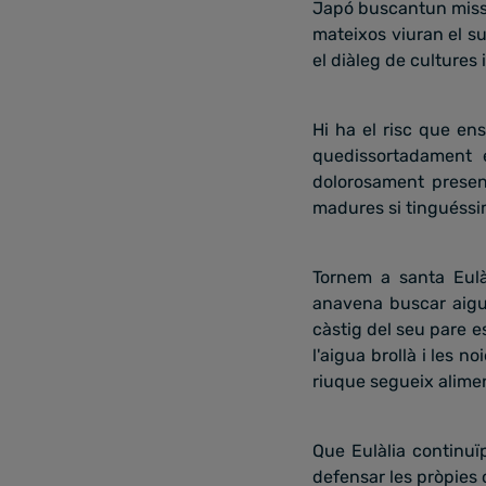
Japó buscantun missio
mateixos viuran el sup
el diàleg de cultures i
Hi ha el risc que en
quedissortadament e
dolorosament presen
madures si tinguéssi
Tornem a santa Eulà
anavena buscar aigua
càstig del seu pare es
l'aigua brollà i les 
riuque segueix alime
Que Eulàlia continuïp
defensar les pròpies 