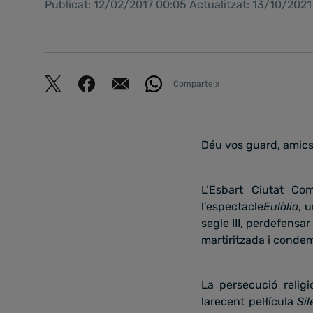
Publicat: 12/02/2017 00:05 Actualitzat: 13/10/2021
Comparteix
Déu vos guard, amics,
L’Esbart Ciutat Co
l’espectacle
Eulàlia
, 
segle III, perdefensar
martiritzada i condem
La persecució religi
larecent pel·lícula
Sil