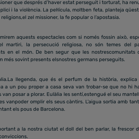
ner que després d’haver estat perseguit i torturat, ha renun
lici i la violència. La pel·lícula, moltben feta, planteja qü
 religions,el zel missioner, la fe popular o l’apostasia.
smirem aquests espectacles com si només fossin això, esp
l martiri, la persecució religiosa, no són temes del p
ts en el món. De ben segur que les nostrescomunitats c
m més sovint presents elsnostres germans perseguits.
lia.La llegenda, que és el perfum de la història, explic
 a un pou proper a casa seva van trobar-se que no hi hav
 van posar a plorar. Eulàlia les sentí,estengué el seu mantell
noies vanpoder omplir els seus càntirs. L’aigua sortia amb ta
ntant els pous de Barcelona.
ortant a la nostra ciutat el doll del ben parlar, la frescor d
conviccions.