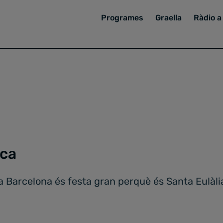
Programes
Graella
Ràdio a 
sca
 a Barcelona és festa gran perquè és Santa Eulàli