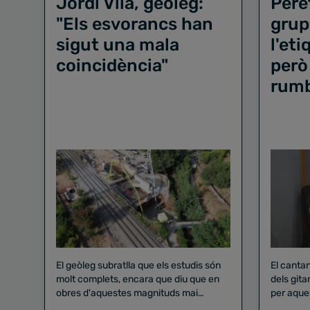
Jordi Vilà, geòleg:
Pere
"Els esvorancs han
grup
sigut una mala
l'et
coincidència"
però
rum
El geòleg subratlla que els estudis són
El canta
molt complets, encara que diu que en
dels gita
obres d'aquestes magnituds mai
per aque
existeix el risc zero