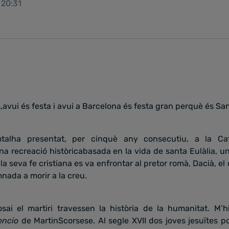
 20:31
avui és festa i avui a Barcelona és festa gran perquè és San
mtalha presentat, per cinquè any consecutiu, a la Ca
una recreació històricabasada en la vida de santa Eulàlia, u
 la seva fe cristiana es va enfrontar al pretor romà, Dacià, 
nada a morir a la creu.
osai el martiri travessen la història de la humanitat. M’
encio
de MartinScorsese. Al segle XVII dos joves jesuïtes p