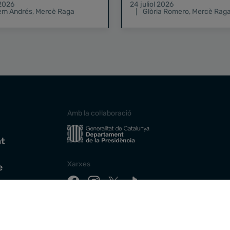
 2026
24 juliol 2026
lem Andrés
,
Mercè Raga
Glòria Romero
,
Mercè Rag
Amb la col·laboració
at
Xarxes
e
Descarrega la nostra app