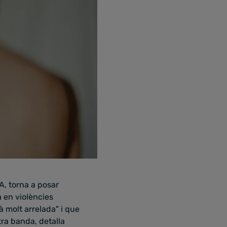
A, torna a posar
a en violències
à molt arrelada" i que
ltra banda, detalla