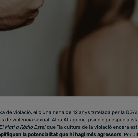
a de violació, el d'una nena de 12 anys tutelada per la DGAI
sos de violència sexual. Alba Alfageme, psicòloga especialist
El Matí a Ràdio Estel
que "la cultura de la violació encara est
plifiquen la potencialitat que hi hagi més agressors
. Per a