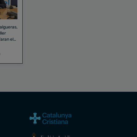
Falgueras,
aran el
a