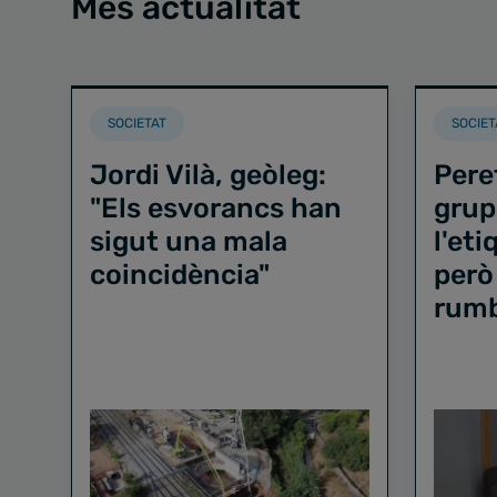
Més actualitat
SOCIETAT
SOCIET
Jordi Vilà, geòleg:
Pere
"Els esvorancs han
grup
sigut una mala
l'et
coincidència"
però
rum