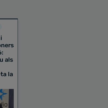
i
oners
6:
u als
ta la