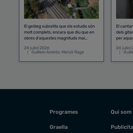
El geòleg subratlla que els estudis són
El canta
molt complets, encara que diu que en
dels gita
obres d'aquestes magnituds mai
per aque
existeix el risc zero
24 juliol 2026
24 juliol
Guillem Andrés
,
Mercè Raga
Guil
Programes
Qui som
Graella
Publicit