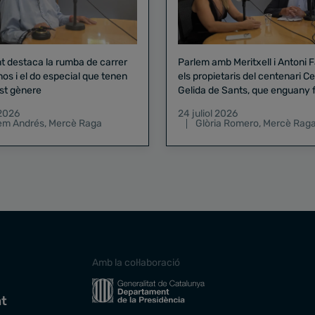
nt destaca la rumba de carrer
Parlem amb Meritxell i Antoni 
nos i el do especial que tenen
els propietaris del centenari Celler
st gènere
Gelida de Sants, que enguany f
pregó de la Mercè
 2026
24 juliol 2026
lem Andrés
,
Mercè Raga
Glòria Romero
,
Mercè Rag
Amb la col·laboració
at