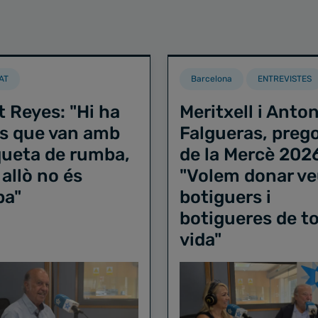
AT
Barcelona
ENTREVISTES
t Reyes: "Hi ha
Meritxell i Anton
s que van amb
Falgueras, preg
iqueta de rumba,
de la Mercè 202
 allò no és
"Volem donar ve
ba"
botiguers i
botigueres de to
vida"