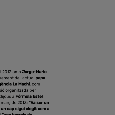
7 i 2013 amb
Jorge-Mario
xement de l’actual
papa
gència La Machi
, com
sió organitzada per
dijous a
Fórmula Estel
,
e març de 2013:
“Va ser un
un cap sigui elegit com a
l
“una barreja de