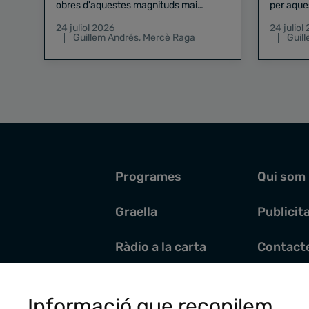
obres d'aquestes magnituds mai
per aque
existeix el risc zero
24 juliol 2026
24 juliol
Guillem Andrés
,
Mercè Raga
Guil
Programes
Qui som
Graella
Publicit
Ràdio a la carta
Contact
Pòdcasts
Santoral
Informació que recopilem