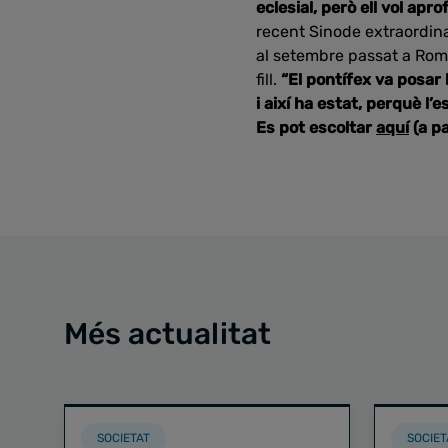
eclesial, però ell vol ap
recent Sinode extraordinar
al setembre passat a Roma
fill.
“El pontífex va posar
i així ha estat, perquè l
Es pot escoltar
aquí
(a pa
Més actualitat
SOCIETAT
SOCIET