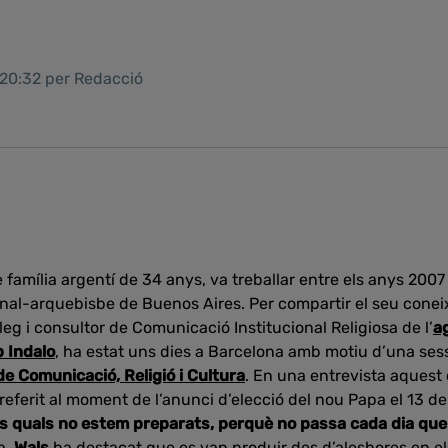
 20:32 per Redacció
e família argentí de 34 anys, va treballar entre els anys 200
al-arquebisbe de Buenos Aires. Per compartir el seu conei
òleg i consultor de Comunicació Institucional Religiosa de l’
a
 Indalo
, ha estat uns dies a Barcelona amb motiu d’una ses
e Comunicació, Religió i Cultura
. En una entrevista aquest 
referit al moment de l’anunci d’elecció del nou Papa el 13 d
s quals no estem preparats, perquè no passa cada dia que 
a,
Wals
ha destacat que es van produir des d’aleshores en el