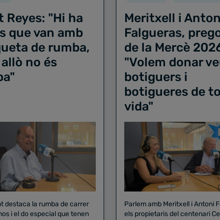
t Reyes: "Hi ha
Meritxell i Anton
s que van amb
Falgueras, preg
iqueta de rumba,
de la Mercè 202
 allò no és
"Volem donar ve
ba"
botiguers i
botigueres de to
vida"
nt destaca la rumba de carrer
Parlem amb Meritxell i Antoni 
nos i el do especial que tenen
els propietaris del centenari Celler