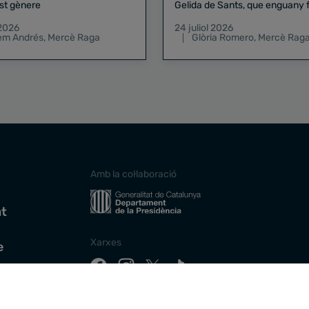
st gènere
Gelida de Sants, que enguany f
pregó de la Mercè
 2026
24 juliol 2026
lem Andrés
,
Mercè Raga
Glòria Romero
,
Mercè Rag
Amb la col·laboració
at
Xarxes
e
Descarrega la nostra app