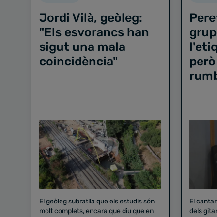
Jordi Vilà, geòleg:
Pere
"Els esvorancs han
grup
sigut una mala
l'et
coincidència"
però
rum
El geòleg subratlla que els estudis són
El canta
molt complets, encara que diu que en
dels gita