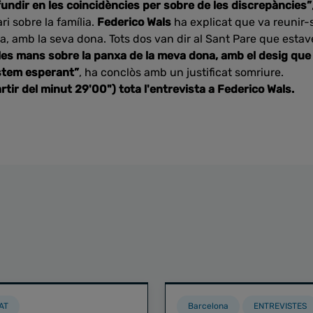
rofundir en les coincidències per sobre de les discrepàncies”
i sobre la família.
Federico Wals
ha explicat que va reunir
, amb la seva dona. Tots dos van dir al Sant Pare que estav
 les mans sobre la panxa de la meva dona, amb el desig que 
’estem esperant”
, ha conclòs amb un justificat somriure.
rtir del minut 29'00") tota l'entrevista a Federico Wals.
AT
Barcelona
ENTREVISTES