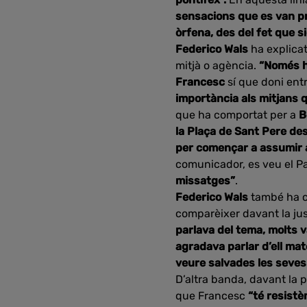
sensacions que es van pr
òrfena, des del fet que si
Federico Wals
ha explicat
mitjà o agència.
“Només ho
Francesc
sí que doni ent
importància als mitjans q
que ha comportat per a
B
la Plaça de Sant Pere de
per començar a assumir 
comunicador, es veu el 
missatges”
.
Federico Wals
també ha c
comparèixer davant la jus
parlava del tema, molts v
agradava parlar d’ell ma
veure salvades les seves
D’altra banda, davant la p
que Francesc
“té resistèn