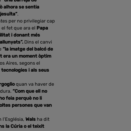
ò alhora se sentia
 jesuïta”
.
tes per no privilegiar cap
e el fet que ara el
Papa
litat i donant més
allunyats”.
Dins el canvi
e
“la imatge del balcó de
ent era un moment òptim
os Aires, segons el
 tecnologies i als seus
rgoglio
quan va haver de
adura.
“Com que ell no
o feia perquè no li
moltes persones que van
n l’Església,
Wals
ha dit
s la Cúria o el teixit