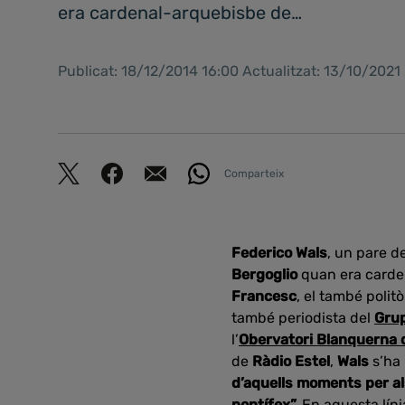
era cardenal-arquebisbe de…
Publicat: 18/12/2014 16:00 Actualitzat: 13/10/2021
Comparteix
Federico Wals
, un pare d
Bergoglio
quan era carden
Francesc
, el també polit
també periodista del
Grup
l’
Obervatori Blanquerna d
de
Ràdio Estel
,
Wals
s’ha 
d’aquells moments per al
pontífex”.
En aquesta líni