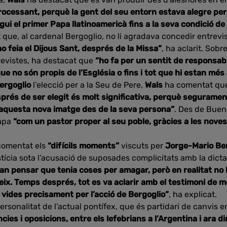
ocessant, perquè la gent del seu entorn estava alegre per
gui el primer Papa llatinoamericà fins a la seva condició de
 que, al cardenal Bergoglio, no li agradava concedir entrevis
 feia el Dijous Sant, després de la Missa”
, ha aclarit. Sobr
revistes, ha destacat que
“ho fa per un sentit de responsabi
ue no són propis de l’Església o fins i tot que hi estan més 
ergoglio
l’elecció per a la Seu de Pere,
Wals
ha comentat qu
sprés de ser elegit és molt significativa, perquè seguram
aquesta nova imatge des de la seva persona”
. Des de Buen
Papa
“com un pastor proper al seu poble, gràcies a les noves
omentat els
“difícils moments”
viscuts per
Jorge-Mario Be
tícia sota l’acusació de suposades complicitats amb la dict
an pensar que tenia coses per amagar, però en realitat no h
teix. Temps després, tot es va aclarir amb el testimoni de 
 vides precisament per l’acció de Bergoglio”
, ha explicat.
ersonalitat de l’actual pontífex, que és partidari de canvis e
cies i oposicions, entre els lefebrians a l’Argentina i ara din