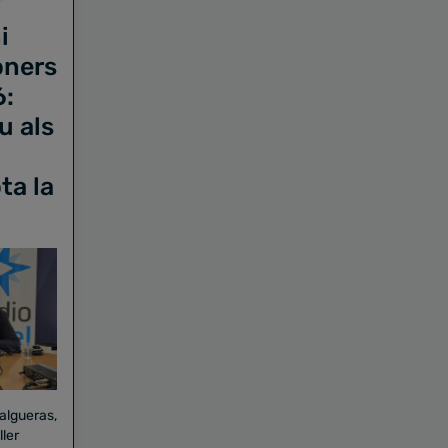
i
oners
6:
u als
ta la
Falgueras,