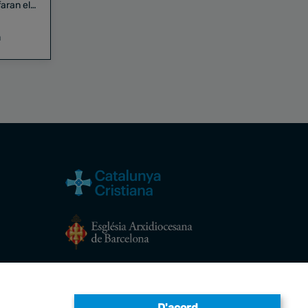
aran el
a
Avís legal
D'acord